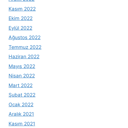
Kasım 2022
Ekim 2022
Eylül 2022
Ağustos 2022
Temmuz 2022
Haziran 2022
Mayıs 2022
Nisan 2022
Mart 2022
Şubat 2022
Ocak 2022
Aralık 2021
Kasım 2021