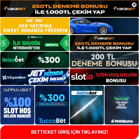
×
BETTICKET GİRİŞ İÇİN TIKLAYINIZ!