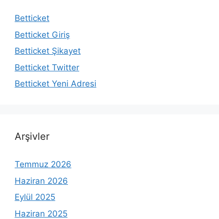
Betticket
Betticket Giriş
Betticket Şikayet
Betticket Twitter
Betticket Yeni Adresi
Arşivler
Temmuz 2026
Haziran 2026
Eylül 2025
Haziran 2025