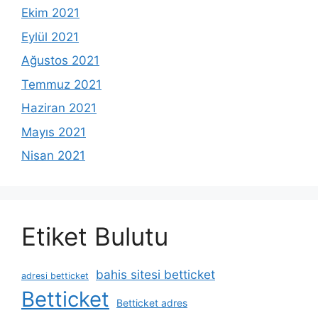
Ekim 2021
Eylül 2021
Ağustos 2021
Temmuz 2021
Haziran 2021
Mayıs 2021
Nisan 2021
Etiket Bulutu
bahis sitesi betticket
adresi betticket
Betticket
Betticket adres