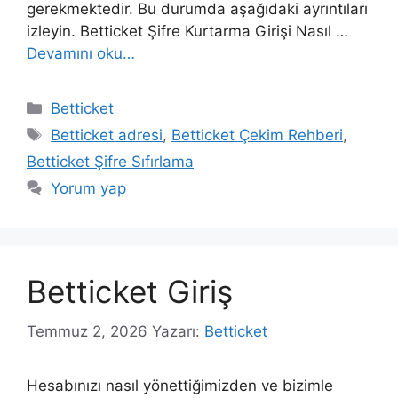
gerekmektedir. Bu durumda aşağıdaki ayrıntıları
izleyin. Betticket Şifre Kurtarma Girişi Nasıl …
Devamını oku…
Kategoriler
Betticket
Etiketler
Betticket adresi
,
Betticket Çekim Rehberi
,
Betticket Şifre Sıfırlama
Yorum yap
Betticket Giriş
Temmuz 2, 2026
Yazarı:
Betticket
Hesabınızı nasıl yönettiğimizden ve bizimle