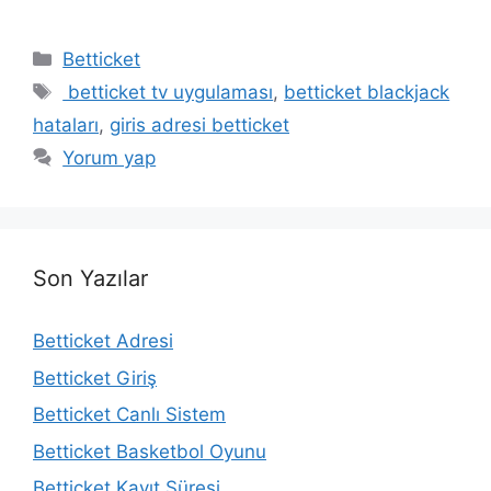
Kategoriler
Betticket
Etiketler
betticket tv uygulaması
,
betticket blackjack
hataları
,
giris adresi betticket
Yorum yap
Son Yazılar
Betticket Adresi
Betticket Giriş
Betticket Canlı Sistem
Betticket Basketbol Oyunu
Betticket Kayıt Süresi