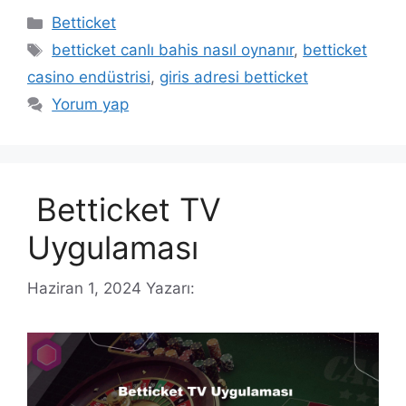
Kategoriler
Betticket
Etiketler
betticket canlı bahis nasıl oynanır
,
betticket
casino endüstrisi
,
giris adresi betticket
Yorum yap
Betticket TV
Uygulaması
Haziran 1, 2024
Yazarı: