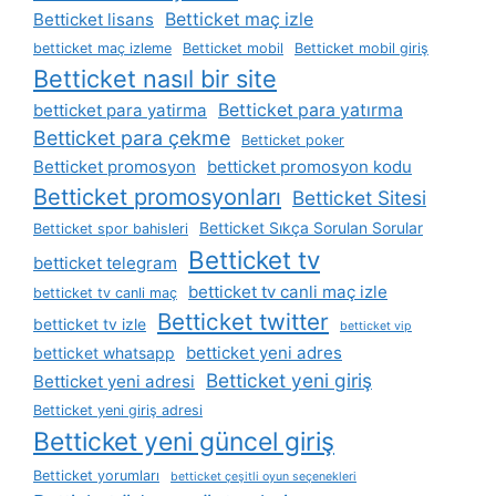
Betticket lisans
Betticket maç izle
betticket maç izleme
Betticket mobil
Betticket mobil giriş
Betticket nasıl bir site
betticket para yatirma
Betticket para yatırma
Betticket para çekme
Betticket poker
Betticket promosyon
betticket promosyon kodu
Betticket promosyonları
Betticket Sitesi
Betticket Sıkça Sorulan Sorular
Betticket spor bahisleri
Betticket tv
betticket telegram
betticket tv canli maç izle
betticket tv canli maç
Betticket twitter
betticket tv izle
betticket vip
betticket yeni adres
betticket whatsapp
Betticket yeni giriş
Betticket yeni adresi
Betticket yeni giriş adresi
Betticket yeni güncel giriş
Betticket yorumları
betticket çeşitli oyun seçenekleri