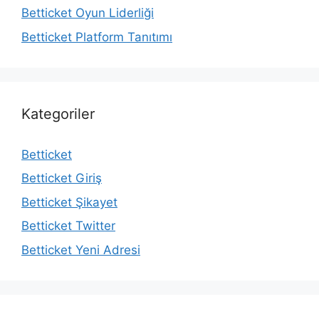
Betticket Oyun Liderliği
Betticket Platform Tanıtımı
Kategoriler
Betticket
Betticket Giriş
Betticket Şikayet
Betticket Twitter
Betticket Yeni Adresi