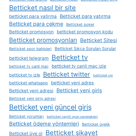
Betticket nasıl bir site
betticket para yatirma
Betticket para yatırma
Betticket para çekme
Betticket poker
Betticket promosyon
betticket promosyon kodu
Betticket promosyonları
Betticket Sitesi
Betticket Sıkça Sorulan Sorular
Betticket spor bahisleri
Betticket tv
betticket telegram
betticket tv canli maç izle
betticket tv canli maç
Betticket twitter
betticket tv izle
betticket vip
betticket yeni adres
betticket whatsapp
Betticket yeni giriş
Betticket yeni adresi
Betticket yeni giriş adresi
Betticket yeni güncel giriş
Betticket yorumları
betticket çeşitli oyun seçenekleri
Betticket ödeme yöntemleri
Betticket üyelik
Betticket şikayet
Betticket üye ol