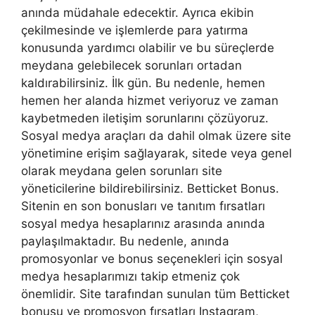
anında müdahale edecektir. Ayrıca ekibin
çekilmesinde ve işlemlerde para yatırma
konusunda yardımcı olabilir ve bu süreçlerde
meydana gelebilecek sorunları ortadan
kaldırabilirsiniz. İlk gün. Bu nedenle, hemen
hemen her alanda hizmet veriyoruz ve zaman
kaybetmeden iletişim sorunlarını çözüyoruz.
Sosyal medya araçları da dahil olmak üzere site
yönetimine erişim sağlayarak, sitede veya genel
olarak meydana gelen sorunları site
yöneticilerine bildirebilirsiniz. Betticket Bonus.
Sitenin en son bonusları ve tanıtım fırsatları
sosyal medya hesaplarınız arasında anında
paylaşılmaktadır. Bu nedenle, anında
promosyonlar ve bonus seçenekleri için sosyal
medya hesaplarımızı takip etmeniz çok
önemlidir. Site tarafından sunulan tüm Betticket
bonusu ve promosyon fırsatları Instagram,