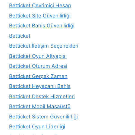
Betticket Çevrimiçi Hesap
Betticket Site Güvenilirliği
Betticket Bahis Güvenilirliği
Betticket
Betticket İletişim Seçenekleri
Betticket Oyun Altyapısı
Betticket Oturum Adresi
Betticket Gerçek Zaman
Betticket Heyecanlı Bahis
Betticket Destek Hizmetleri
Betticket Mobil Masaüstü
Betticket Sistem Güvenilirliği
Betticket Oyun Liderliği