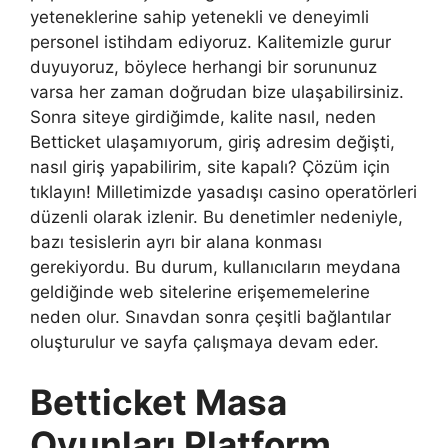
yeteneklerine sahip yetenekli ve deneyimli
personel istihdam ediyoruz. Kalitemizle gurur
duyuyoruz, böylece herhangi bir sorununuz
varsa her zaman doğrudan bize ulaşabilirsiniz.
Sonra siteye girdiğimde, kalite nasıl, neden
Betticket ulaşamıyorum, giriş adresim değişti,
nasıl giriş yapabilirim, site kapalı? Çözüm için
tıklayın! Milletimizde yasadışı casino operatörleri
düzenli olarak izlenir. Bu denetimler nedeniyle,
bazı tesislerin ayrı bir alana konması
gerekiyordu. Bu durum, kullanıcıların meydana
geldiğinde web sitelerine erişememelerine
neden olur. Sınavdan sonra çeşitli bağlantılar
oluşturulur ve sayfa çalışmaya devam eder.
Betticket Masa
Oyunları Platform