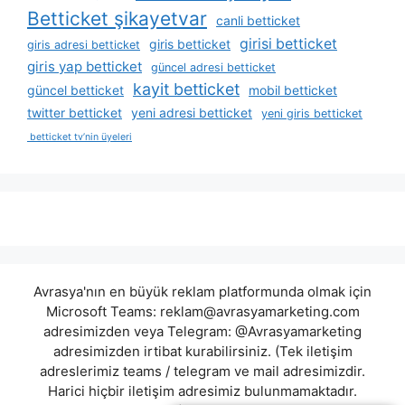
Betticket şikayetvar
canli betticket
girisi betticket
giris betticket
giris adresi betticket
giris yap betticket
güncel adresi betticket
kayit betticket
güncel betticket
mobil betticket
twitter betticket
yeni adresi betticket
yeni giris betticket
betticket tv’nin üyeleri
Avrasya'nın en büyük reklam platformunda olmak için
Microsoft Teams:
reklam@avrasyamarketing.com
adresimizden veya Telegram: @Avrasyamarketing
adresimizden irtibat kurabilirsiniz. (Tek iletişim
adreslerimiz teams / telegram ve mail adresimizdir.
Harici hiçbir iletişim adresimiz bulunmamaktadır.