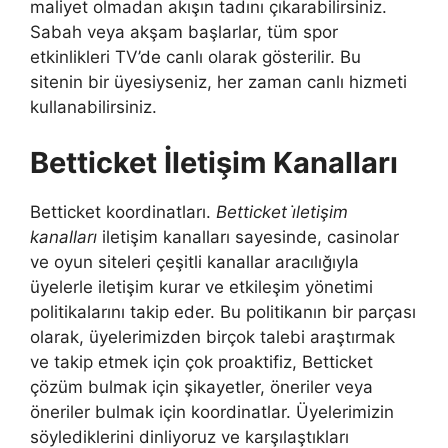
maliyet olmadan akışın tadını çıkarabilirsiniz.
Sabah veya akşam başlarlar, tüm spor
etkinlikleri TV’de canlı olarak gösterilir. Bu
sitenin bir üyesiyseniz, her zaman canlı hizmeti
kullanabilirsiniz.
Betticket İletişim Kanalları
Betticket koordinatları.
Betticket i̇letişim
kanalları
iletişim kanalları sayesinde, casinolar
ve oyun siteleri çeşitli kanallar aracılığıyla
üyelerle iletişim kurar ve etkileşim yönetimi
politikalarını takip eder. Bu politikanın bir parçası
olarak, üyelerimizden birçok talebi araştırmak
ve takip etmek için çok proaktifiz, Betticket
çözüm bulmak için şikayetler, öneriler veya
öneriler bulmak için koordinatlar. Üyelerimizin
söylediklerini dinliyoruz ve karşılaştıkları