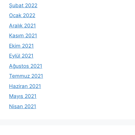
Şubat 2022
Ocak 2022
Aralık 2021
Kasım 2021
Ekim 2021
Eylül 2021
Ağustos 2021
Temmuz 2021
Haziran 2021
Mayıs 2021
Nisan 2021