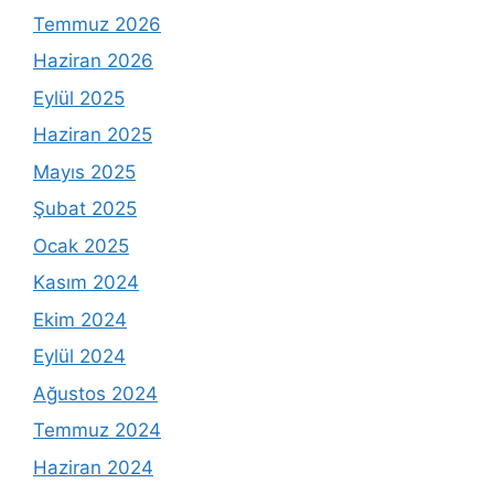
Temmuz 2026
Haziran 2026
Eylül 2025
Haziran 2025
Mayıs 2025
Şubat 2025
Ocak 2025
Kasım 2024
Ekim 2024
Eylül 2024
Ağustos 2024
Temmuz 2024
Haziran 2024