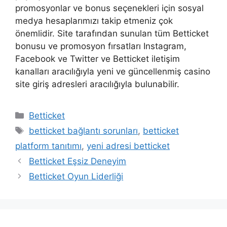
promosyonlar ve bonus seçenekleri için sosyal
medya hesaplarımızı takip etmeniz çok
önemlidir. Site tarafından sunulan tüm Betticket
bonusu ve promosyon fırsatları Instagram,
Facebook ve Twitter ve Betticket iletişim
kanalları aracılığıyla yeni ve güncellenmiş casino
site giriş adresleri aracılığıyla bulunabilir.
Kategoriler
Betticket
Etiketler
betticket bağlantı sorunları
,
betticket
platform tanıtımı
,
yeni adresi betticket
Betticket Eşsiz Deneyim
Betticket Oyun Liderliği