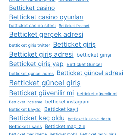
Betticket casino
Betticket casino oyunları
betticket casino sitesi
Betticket freebet
Betticket gerçek adresi
Betticket giriş
betticket giris twitter
Betticket giriş adresi
betticket girişi
Betticket giriş yap
Betticket Güncel
Betticket güncel adresi
betticket güncel adres
Betticket güncel giriş
Betticket güvenilir mi
betticket güvenlir mi
betticket instagram
Betticket inceleme
Betticket kayıt
Betticket kaydol
Betticket kaç oldu
betticket kullanıcı dostu
Betticket lisans
Betticket maç izle
betticket maç izleme
Betticket mobil
Betticket mobil giriş