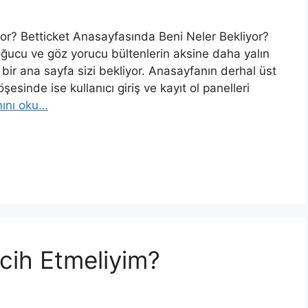
or? Betticket Anasayfasında Beni Neler Bekliyor?
oğucu ve göz yorucu bültenlerin aksine daha yalın
z bir ana sayfa sizi bekliyor. Anasayfanın derhal üst
esinde ise kullanıcı giriş ve kayıt ol panelleri
ını oku…
cih Etmeliyim?