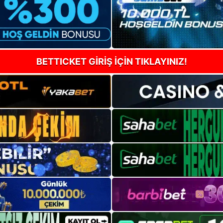
BETTICKET GİRİŞ İÇİN TIKLAYINIZ!