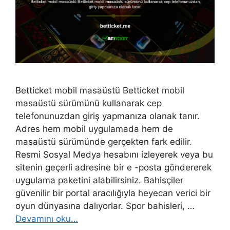
Betticket mobil masaüstü Betticket mobil
masaüstü sürümünü kullanarak cep
telefonunuzdan giriş yapmanıza olanak tanır.
Adres hem mobil uygulamada hem de
masaüstü sürümünde gerçekten fark edilir.
Resmi Sosyal Medya hesabını izleyerek veya bu
sitenin geçerli adresine bir e -posta göndererek
uygulama paketini alabilirsiniz. Bahisçiler
güvenilir bir portal aracılığıyla heyecan verici bir
oyun dünyasına dalıyorlar. Spor bahisleri, …
Devamını oku…