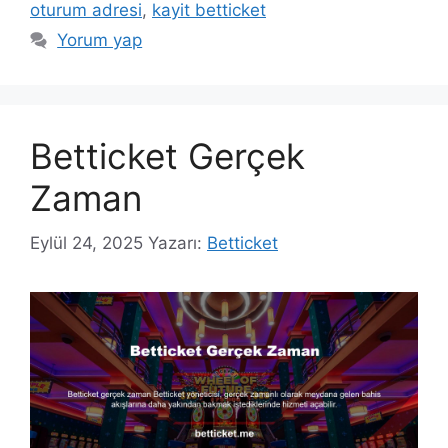
oturum adresi
,
kayit betticket
Yorum yap
Betticket Gerçek
Zaman
Eylül 24, 2025
Yazarı:
Betticket