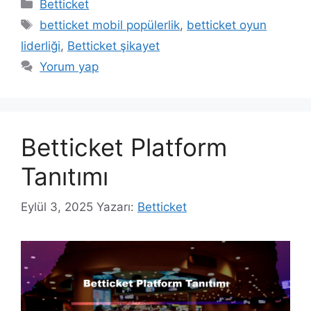
Kategoriler
Betticket
Etiketler
betticket mobil popülerlik
,
betticket oyun
liderliği
,
Betticket şikayet
Yorum yap
Betticket Platform
Tanıtımı
Eylül 3, 2025
Yazarı:
Betticket