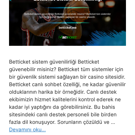
Betticket sistem güvenilirliği Betticket
güvenebilir misiniz? Betticket tüm sistemler için
bir güvenlik sistemi sağlayan bir casino sitesidir.
Betticket canlı sohbet özelliği, ne kadar güvenilir
olduklarının harika bir örneğidir. Canlı destek
ekibimizin hizmet kalitelerini kontrol ederek ne
kadar iyi yaptığını da görebilirsiniz. Bu bahis
sitesindeki canlı destek personeli bile birden
fazla dil konuşuyor. Sorunların çözüldü ve …
Devamını oku…