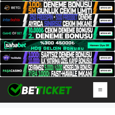
İçeriğe
atla
Menü