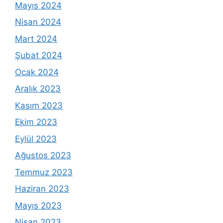
Mayıs 2024
Nisan 2024
Mart 2024
Şubat 2024
Ocak 2024
Aralık 2023
Kasım 2023
Ekim 2023
Eylül 2023
Ağustos 2023
Temmuz 2023
Haziran 2023
Mayıs 2023
Nisan 2023