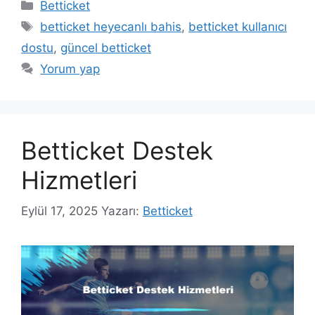
Kategoriler
Betticket
Etiketler
betticket heyecanlı bahis
,
betticket kullanıcı
dostu
,
güncel betticket
Yorum yap
Betticket Destek
Hizmetleri
Eylül 17, 2025
Yazarı:
Betticket