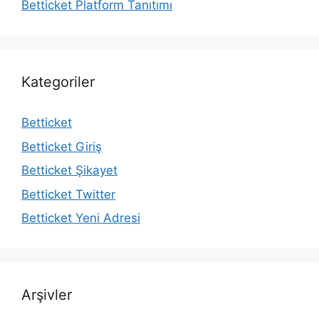
Betticket Platform Tanıtımı
Kategoriler
Betticket
Betticket Giriş
Betticket Şikayet
Betticket Twitter
Betticket Yeni Adresi
Arşivler