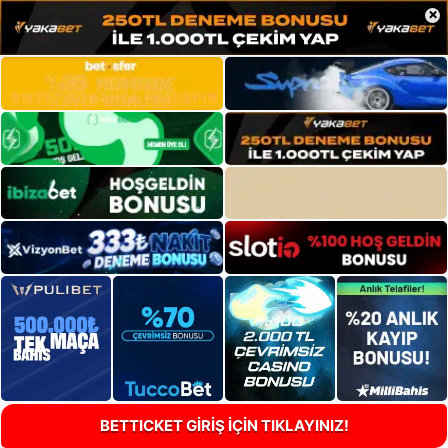
×
BETTICKET GİRİŞ İÇİN TIKLAYINIZ!