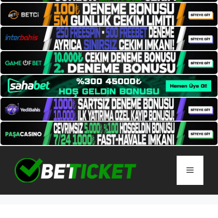
İçeriğe
atla
Menü