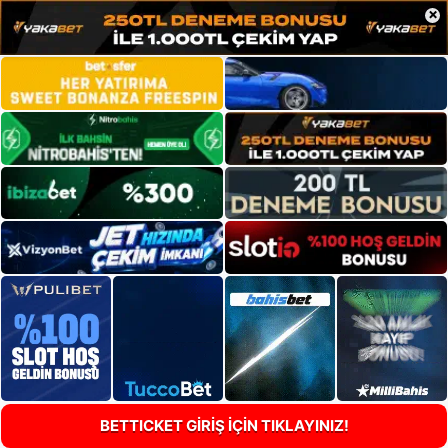
×
BETTICKET GİRİŞ İÇİN TIKLAYINIZ!