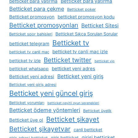
betticket para yatirma
Betticket para yatırma
Betticket para çekme
Betticket poker
Betticket promosyon
betticket promosyon kodu
Betticket promosyonları
Betticket Sitesi
Betticket Sıkça Sorulan Sorular
Betticket spor bahisleri
Betticket tv
betticket telegram
betticket tv canli maç izle
betticket tv canli maç
Betticket twitter
betticket tv izle
betticket vip
betticket yeni adres
betticket whatsapp
Betticket yeni giriş
Betticket yeni adresi
Betticket yeni giriş adresi
Betticket yeni güncel giriş
Betticket yorumları
betticket çeşitli oyun seçenekleri
Betticket ödeme yöntemleri
Betticket üyelik
Betticket şikayet
Betticket üye ol
Betticket şikayetvar
canli betticket
girisi betticket
giris betticket
giris adresi betticket