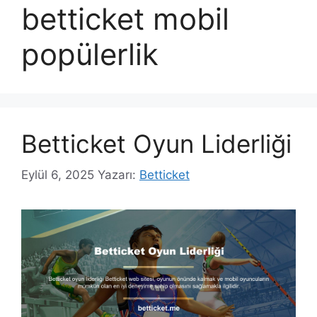
betticket mobil
popülerlik
Betticket Oyun Liderliği
Eylül 6, 2025
Yazarı:
Betticket