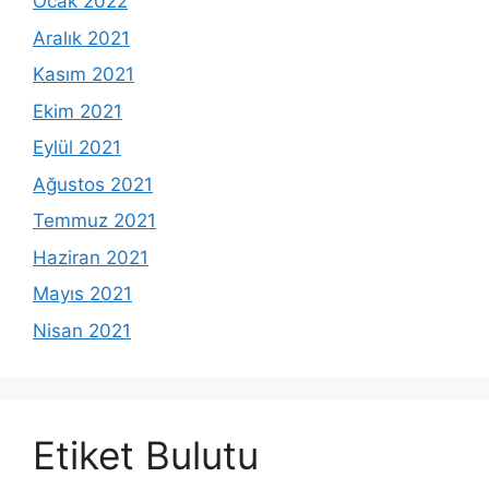
Ocak 2022
Aralık 2021
Kasım 2021
Ekim 2021
Eylül 2021
Ağustos 2021
Temmuz 2021
Haziran 2021
Mayıs 2021
Nisan 2021
Etiket Bulutu