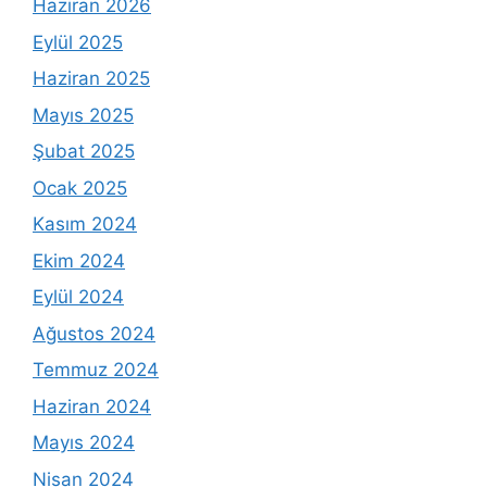
Haziran 2026
Eylül 2025
Haziran 2025
Mayıs 2025
Şubat 2025
Ocak 2025
Kasım 2024
Ekim 2024
Eylül 2024
Ağustos 2024
Temmuz 2024
Haziran 2024
Mayıs 2024
Nisan 2024