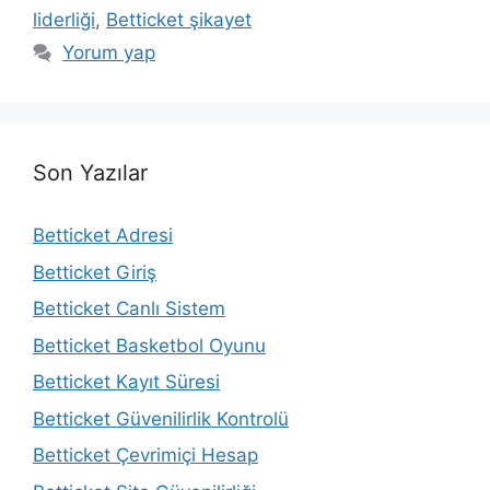
liderliği
,
Betticket şikayet
Yorum yap
Son Yazılar
Betticket Adresi
Betticket Giriş
Betticket Canlı Sistem
Betticket Basketbol Oyunu
Betticket Kayıt Süresi
Betticket Güvenilirlik Kontrolü
Betticket Çevrimiçi Hesap