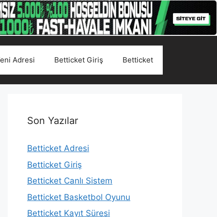
Yeni Adresi
Betticket Giriş
Betticket
Son Yazılar
Betticket Adresi
Betticket Giriş
Betticket Canlı Sistem
Betticket Basketbol Oyunu
Betticket Kayıt Süresi