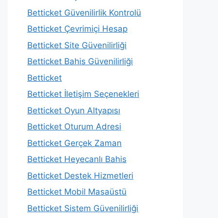
Betticket Güvenilirlik Kontrolü
Betticket Çevrimiçi Hesap
Betticket Site Güvenilirliği
Betticket Bahis Güvenilirliği
Betticket
Betticket İletişim Seçenekleri
Betticket Oyun Altyapısı
Betticket Oturum Adresi
Betticket Gerçek Zaman
Betticket Heyecanlı Bahis
Betticket Destek Hizmetleri
Betticket Mobil Masaüstü
Betticket Sistem Güvenilirliği