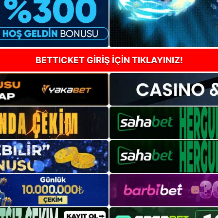
BETTICKET GİRİŞ İÇİN TIKLAYINIZ!