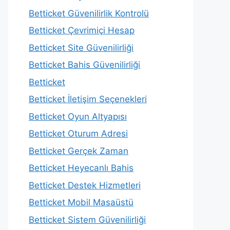
Betticket Güvenilirlik Kontrolü
Betticket Çevrimiçi Hesap
Betticket Site Güvenilirliği
Betticket Bahis Güvenilirliği
Betticket
Betticket İletişim Seçenekleri
Betticket Oyun Altyapısı
Betticket Oturum Adresi
Betticket Gerçek Zaman
Betticket Heyecanlı Bahis
Betticket Destek Hizmetleri
Betticket Mobil Masaüstü
Betticket Sistem Güvenilirliği