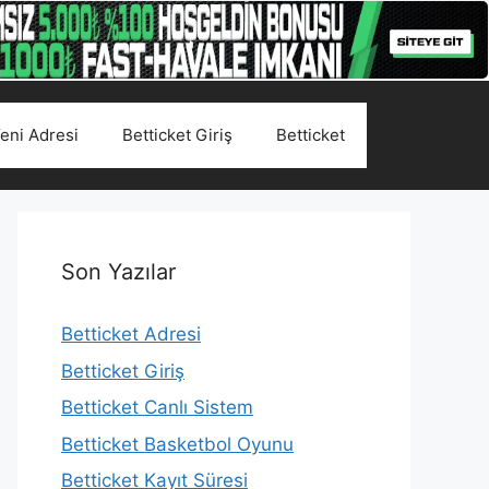
Yeni Adresi
Betticket Giriş
Betticket
Son Yazılar
Betticket Adresi
Betticket Giriş
Betticket Canlı Sistem
Betticket Basketbol Oyunu
Betticket Kayıt Süresi