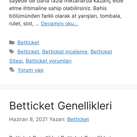
sayede de daha fazla miktarlarda kazanç elde
etme ihtimaline sahip olabilirsiniz. Bahis
bölümünden farklı olarak at yarışları, tombala,
rulet, slot, …
Devamını oku…
Kategoriler
Betticket
Etiketler
Betticket
,
Betticket inceleme
,
Betticket
Sitesi
,
Betticket yorumları
Yorum yap
Betticket Genellikleri
Haziran 8, 2021
Yazarı:
Betticket