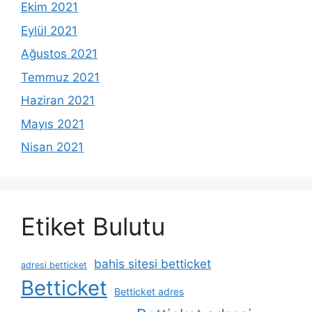
Ekim 2021
Eylül 2021
Ağustos 2021
Temmuz 2021
Haziran 2021
Mayıs 2021
Nisan 2021
Etiket Bulutu
bahis sitesi betticket
adresi betticket
Betticket
Betticket adres