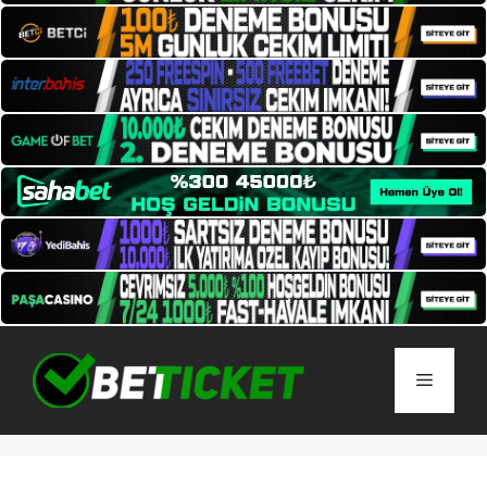
İçeriğe
atla
Menü