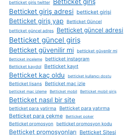
Betticket giriş
betticket giris twitter
Betticket giriş adresi
betticket girişi
Betticket giriş yap
Betticket Güncel
Betticket güncel adresi
betticket güncel adres
Betticket güncel giriş
Betticket güvenilir mi
betticket güvenlir mi
betticket instagram
Betticket inceleme
Betticket kayıt
Betticket kaydol
Betticket kaç oldu
betticket kullanıcı dostu
Betticket lisans
Betticket maç izle
betticket maç izleme
Betticket mobil
Betticket mobil giriş
Betticket nasıl bir site
betticket para yatirma
Betticket para yatırma
Betticket para çekme
Betticket poker
Betticket promosyon
betticket promosyon kodu
Betticket promosyonları
Betticket Sitesi