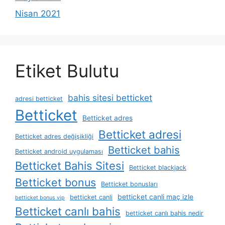
Nisan 2021
Etiket Bulutu
bahis sitesi betticket
adresi betticket
Betticket
Betticket adres
Betticket adresi
Betticket adres değişikliği
Betticket bahis
Betticket android uygulaması
Betticket Bahis Sitesi
Betticket blackjack
Betticket bonus
Betticket bonusları
betticket canli maç izle
betticket canli
betticket bonus vip
Betticket canlı bahis
betticket canlı bahis nedir