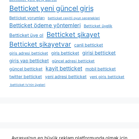
Betticket yeni güncel giriş
Betticket yorumları
betticket çeşitli oyun seçenekleri
Betticket ödeme yöntemleri
Betticket üyelik
Betticket şikayet
Betticket üye ol
Betticket şikayetvar
canli betticket
girisi betticket
giris betticket
giris adresi betticket
giris yap betticket
güncel adresi betticket
kayit betticket
güncel betticket
mobil betticket
twitter betticket
yeni adresi betticket
yeni giris betticket
betticket tv’nin üyeleri
Avrasya'nın en büyük reklam platformunda olmak için