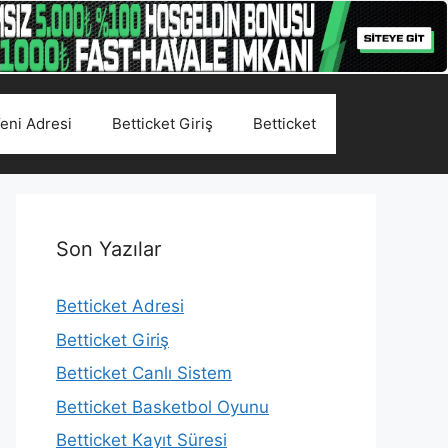
Yeni Adresi
Betticket Giriş
Betticket
Son Yazılar
Betticket Adresi
Betticket Giriş
Betticket Canlı Sistem
Betticket Basketbol Oyunu
Betticket Kayıt Süresi