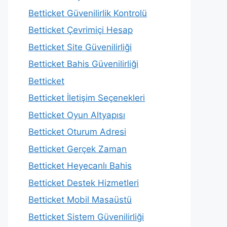
Betticket Güvenilirlik Kontrolü
Betticket Çevrimiçi Hesap
Betticket Site Güvenilirliği
Betticket Bahis Güvenilirliği
Betticket
Betticket İletişim Seçenekleri
Betticket Oyun Altyapısı
Betticket Oturum Adresi
Betticket Gerçek Zaman
Betticket Heyecanlı Bahis
Betticket Destek Hizmetleri
Betticket Mobil Masaüstü
Betticket Sistem Güvenilirliği