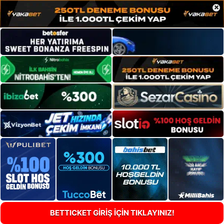
×
BETTICKET GİRİŞ İÇİN TIKLAYINIZ!