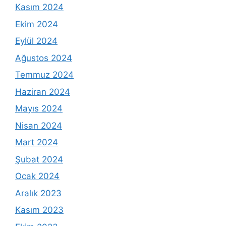
Kasım 2024
Ekim 2024
Eylül 2024
Ağustos 2024
Temmuz 2024
Haziran 2024
Mayıs 2024
Nisan 2024
Mart 2024
Şubat 2024
Ocak 2024
Aralık 2023
Kasım 2023