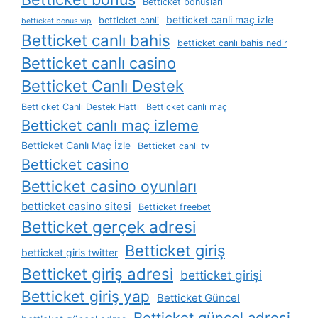
Betticket bonusları
betticket canli maç izle
betticket canli
betticket bonus vip
Betticket canlı bahis
betticket canlı bahis nedir
Betticket canlı casino
Betticket Canlı Destek
Betticket Canlı Destek Hattı
Betticket canlı maç
Betticket canlı maç izleme
Betticket Canlı Maç İzle
Betticket canlı tv
Betticket casino
Betticket casino oyunları
betticket casino sitesi
Betticket freebet
Betticket gerçek adresi
Betticket giriş
betticket giris twitter
Betticket giriş adresi
betticket girişi
Betticket giriş yap
Betticket Güncel
Betticket güncel adresi