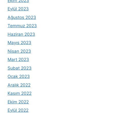
Ekim 2023
Eylül 2023
Ağustos 2023
Temmuz 2023
Haziran 2023
Mayıs 2023
Nisan 2023
Mart 2023
Şubat 2023
Ocak 2023
Aralık 2022
Kasım 2022
Ekim 2022
Eylül 2022