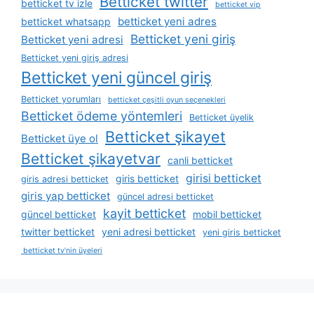
Betticket twitter
betticket tv izle
betticket vip
betticket yeni adres
betticket whatsapp
Betticket yeni giriş
Betticket yeni adresi
Betticket yeni giriş adresi
Betticket yeni güncel giriş
Betticket yorumları
betticket çeşitli oyun seçenekleri
Betticket ödeme yöntemleri
Betticket üyelik
Betticket şikayet
Betticket üye ol
Betticket şikayetvar
canli betticket
girisi betticket
giris betticket
giris adresi betticket
giris yap betticket
güncel adresi betticket
kayit betticket
güncel betticket
mobil betticket
twitter betticket
yeni adresi betticket
yeni giris betticket
betticket tv’nin üyeleri