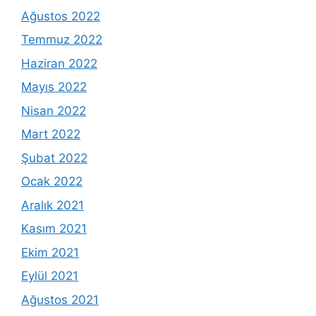
Ağustos 2022
Temmuz 2022
Haziran 2022
Mayıs 2022
Nisan 2022
Mart 2022
Şubat 2022
Ocak 2022
Aralık 2021
Kasım 2021
Ekim 2021
Eylül 2021
Ağustos 2021