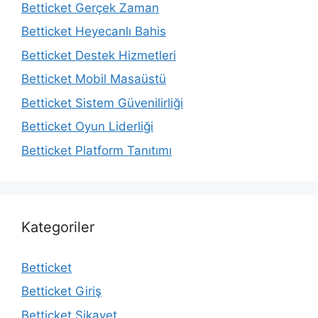
Betticket Gerçek Zaman
Betticket Heyecanlı Bahis
Betticket Destek Hizmetleri
Betticket Mobil Masaüstü
Betticket Sistem Güvenilirliği
Betticket Oyun Liderliği
Betticket Platform Tanıtımı
Kategoriler
Betticket
Betticket Giriş
Betticket Şikayet