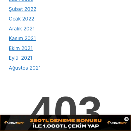
Şubat 2022
Ocak 2022
Aralık 2021
Kasım 2021
Ekim 2021
Eylül 2021
Ağustos 2021
Temmuz 2021
Haziran 2021
Mayıs 2021
Nisan 2021
×