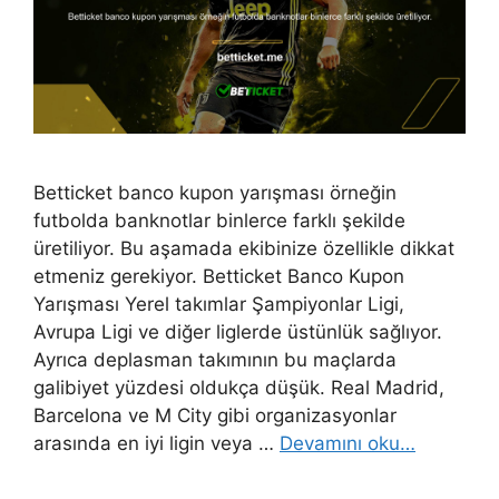
Betticket banco kupon yarışması örneğin
futbolda banknotlar binlerce farklı şekilde
üretiliyor. Bu aşamada ekibinize özellikle dikkat
etmeniz gerekiyor. Betticket Banco Kupon
Yarışması Yerel takımlar Şampiyonlar Ligi,
Avrupa Ligi ve diğer liglerde üstünlük sağlıyor.
Ayrıca deplasman takımının bu maçlarda
galibiyet yüzdesi oldukça düşük. Real Madrid,
Barcelona ve M City gibi organizasyonlar
arasında en iyi ligin veya …
Devamını oku…