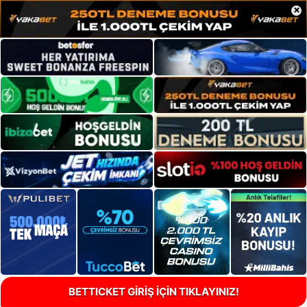
×
BETTICKET GİRİŞ İÇİN TIKLAYINIZ!