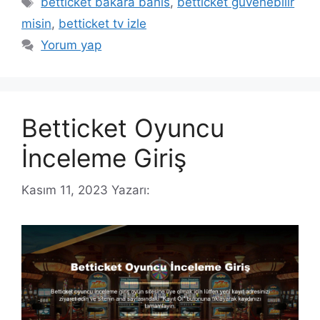
betticket bakara bahis
,
betticket güvenebilir
misin
,
betticket tv izle
Yorum yap
Betticket Oyuncu
İnceleme Giriş
Kasım 11, 2023
Yazarı: