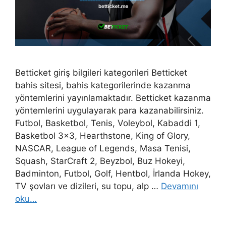
Betticket giriş bilgileri kategorileri Betticket
bahis sitesi, bahis kategorilerinde kazanma
yöntemlerini yayınlamaktadır. Betticket kazanma
yöntemlerini uygulayarak para kazanabilirsiniz.
Futbol, ​​Basketbol, ​​Tenis, Voleybol, Kabaddi 1,
Basketbol 3×3, Hearthstone, King of Glory,
NASCAR, League of Legends, Masa Tenisi,
Squash, StarCraft 2, Beyzbol, Buz Hokeyi,
Badminton, Futbol, Golf, Hentbol, İrlanda Hokey,
TV şovları ve dizileri, su topu, alp …
Devamını
oku…