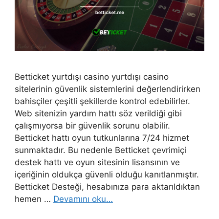
Betticket yurtdışı casino yurtdışı casino
sitelerinin güvenlik sistemlerini değerlendirirken
bahisçiler çeşitli şekillerde kontrol edebilirler.
Web sitenizin yardım hattı söz verildiği gibi
çalışmıyorsa bir güvenlik sorunu olabilir.
Betticket hattı oyun tutkunlarına 7/24 hizmet
sunmaktadır. Bu nedenle Betticket çevrimiçi
destek hattı ve oyun sitesinin lisansının ve
içeriğinin oldukça güvenli olduğu kanıtlanmıştır.
Betticket Desteği, hesabınıza para aktarıldıktan
hemen …
Devamını oku…