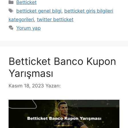
Kategoriler
Betticket
Etiketler
betticket genel bilgi
,
betticket giriş bilgileri
kategorileri
,
twitter betticket
Yorum yap
Betticket Banco Kupon
Yarışması
Kasım 18, 2023
Yazarı: