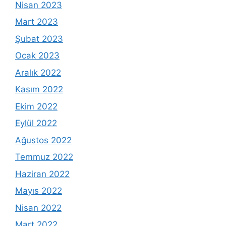
Nisan 2023
Mart 2023
Şubat 2023
Ocak 2023
Aralık 2022
Kasım 2022
Ekim 2022
Eylül 2022
Ağustos 2022
Temmuz 2022
Haziran 2022
Mayıs 2022
Nisan 2022
Mart 2022