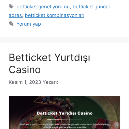
Etiketler
betticket genel yorumu
,
betticket güncel
adres
,
betticket kombinasyonları
Yorum yap
Betticket Yurtdışı
Casino
Kasım 1, 2023
Yazarı: