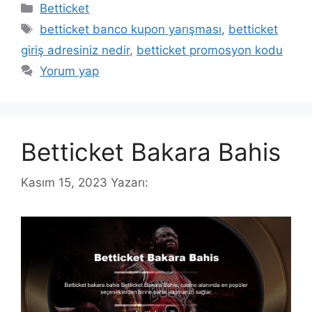
Kategoriler
Betticket
Etiketler
betticket banco kupon yarışması
,
betticket
giriş adresiniz nedir
,
betticket promosyon kodu
Yorum yap
Betticket Bakara Bahis
Kasım 15, 2023
Yazarı: