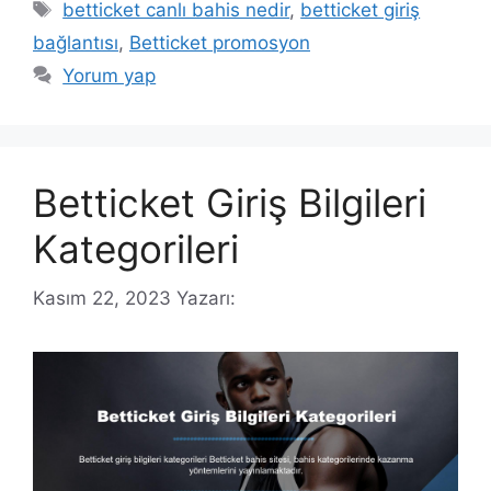
Etiketler
betticket canlı bahis nedir
,
betticket giriş
bağlantısı
,
Betticket promosyon
Yorum yap
Betticket Giriş Bilgileri
Kategorileri
Kasım 22, 2023
Yazarı: