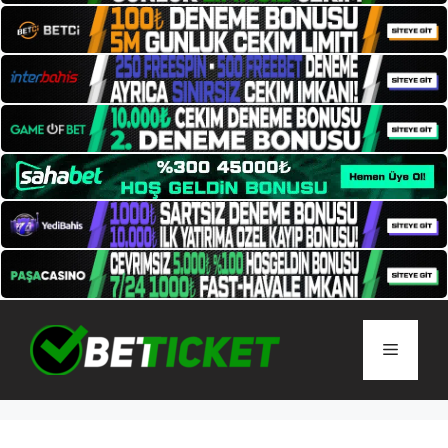
İçeriğe
atla
Menü