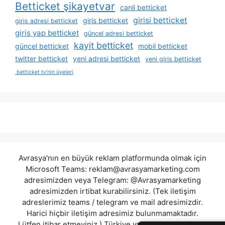
Betticket şikayetvar
canli betticket
girisi betticket
giris betticket
giris adresi betticket
giris yap betticket
güncel adresi betticket
kayit betticket
güncel betticket
mobil betticket
twitter betticket
yeni adresi betticket
yeni giris betticket
betticket tv’nin üyeleri
Avrasya'nın en büyük reklam platformunda olmak için
Microsoft Teams:
reklam@avrasyamarketing.com
adresimizden veya Telegram: @Avrasyamarketing
adresimizden irtibat kurabilirsiniz. (Tek iletişim
adreslerimiz teams / telegram ve mail adresimizdir.
Harici hiçbir iletişim adresimiz bulunmamaktadır.
Lütfen itibar etmeyiniz.) Türkiye yasalarına göre 7258