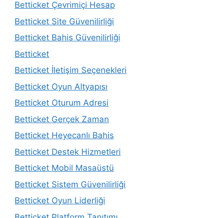
Betticket Çevrimiçi Hesap
Betticket Site Güvenilirliği
Betticket Bahis Güvenilirliği
Betticket
Betticket İletişim Seçenekleri
Betticket Oyun Altyapısı
Betticket Oturum Adresi
Betticket Gerçek Zaman
Betticket Heyecanlı Bahis
Betticket Destek Hizmetleri
Betticket Mobil Masaüstü
Betticket Sistem Güvenilirliği
Betticket Oyun Liderliği
Betticket Platform Tanıtımı