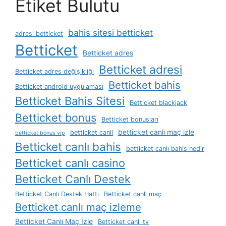
Etiket Bulutu
bahis sitesi betticket
adresi betticket
Betticket
Betticket adres
Betticket adresi
Betticket adres değişikliği
Betticket bahis
Betticket android uygulaması
Betticket Bahis Sitesi
Betticket blackjack
Betticket bonus
Betticket bonusları
betticket canli maç izle
betticket canli
betticket bonus vip
Betticket canlı bahis
betticket canlı bahis nedir
Betticket canlı casino
Betticket Canlı Destek
Betticket Canlı Destek Hattı
Betticket canlı maç
Betticket canlı maç izleme
Betticket Canlı Maç İzle
Betticket canlı tv