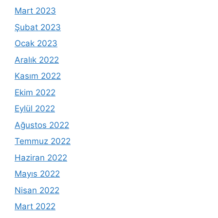
Mart 2023
Şubat 2023
Ocak 2023
Aralık 2022
Kasım 2022
Ekim 2022
Eylül 2022
Ağustos 2022
Temmuz 2022
Haziran 2022
Mayıs 2022
Nisan 2022
Mart 2022