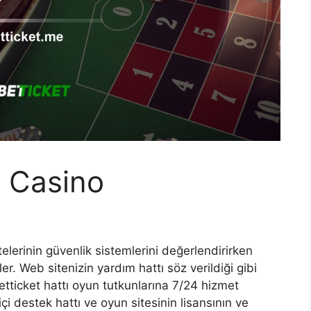
ı Casino
telerinin güvenlik sistemlerini değerlendirirken
rler. Web sitenizin yardım hattı söz verildiği gibi
Betticket hattı oyun tutkunlarına 7/24 hizmet
i destek hattı ve oyun sitesinin lisansının ve