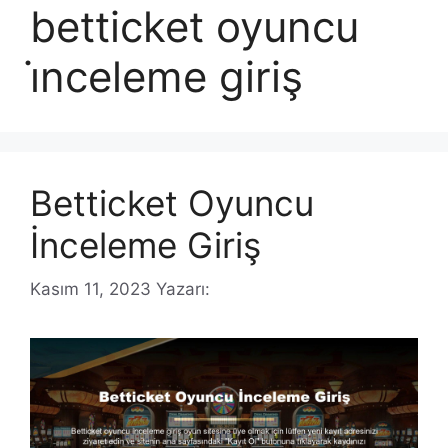
betticket oyuncu
i̇nceleme giriş
Betticket Oyuncu
İnceleme Giriş
Kasım 11, 2023
Yazarı: