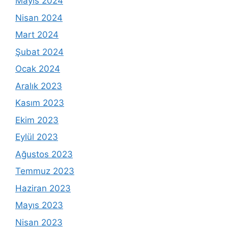
Mayıs 2024
Nisan 2024
Mart 2024
Şubat 2024
Ocak 2024
Aralık 2023
Kasım 2023
Ekim 2023
Eylül 2023
Ağustos 2023
Temmuz 2023
Haziran 2023
Mayıs 2023
Nisan 2023