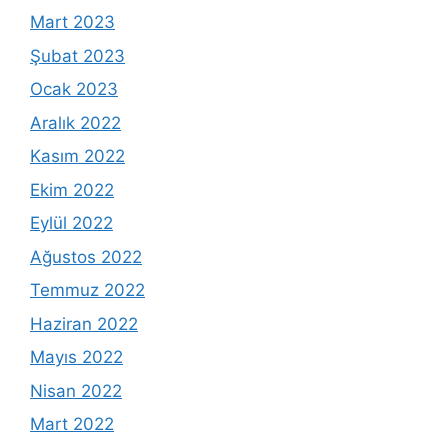
Mart 2023
Şubat 2023
Ocak 2023
Aralık 2022
Kasım 2022
Ekim 2022
Eylül 2022
Ağustos 2022
Temmuz 2022
Haziran 2022
Mayıs 2022
Nisan 2022
Mart 2022