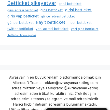
Betticket şikayetvar
canli betticket
girisi betticket
giris betticket
giris adresi betticket
giris yap betticket
güncel adresi betticket
kayit betticket
güncel betticket
mobil betticket
twitter betticket
yeni adresi betticket
yeni giris betticket
betticket tv’nin üyeleri
Avrasya'nın en büyük reklam platformunda olmak için
Microsoft Teams:
reklam@avrasyamarketing.com
adresimizden veya Telegram: @Avrasyamarketing
adresimizden irtibat kurabilirsiniz. (Tek iletişim
adreslerimiz teams / telegram ve mail adresimizdir.
Harici hiçbir iletişim adresimiz bulunmamaktadır.
Lütfen itibar etmeyiniz.) Türkiye yasalarına göre 7258