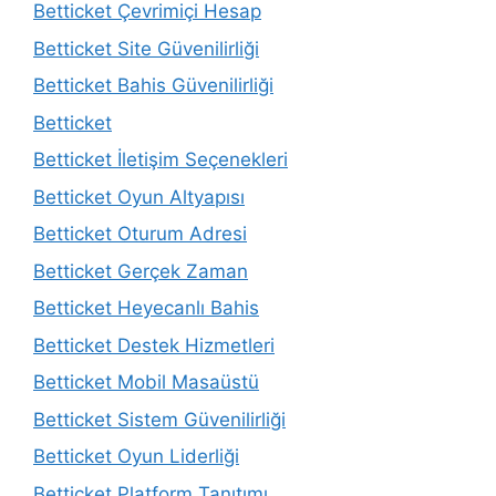
Betticket Çevrimiçi Hesap
Betticket Site Güvenilirliği
Betticket Bahis Güvenilirliği
Betticket
Betticket İletişim Seçenekleri
Betticket Oyun Altyapısı
Betticket Oturum Adresi
Betticket Gerçek Zaman
Betticket Heyecanlı Bahis
Betticket Destek Hizmetleri
Betticket Mobil Masaüstü
Betticket Sistem Güvenilirliği
Betticket Oyun Liderliği
Betticket Platform Tanıtımı