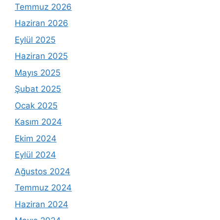
Temmuz 2026
Haziran 2026
Eylül 2025
Haziran 2025
Mayıs 2025
Şubat 2025
Ocak 2025
Kasım 2024
Ekim 2024
Eylül 2024
Ağustos 2024
Temmuz 2024
Haziran 2024