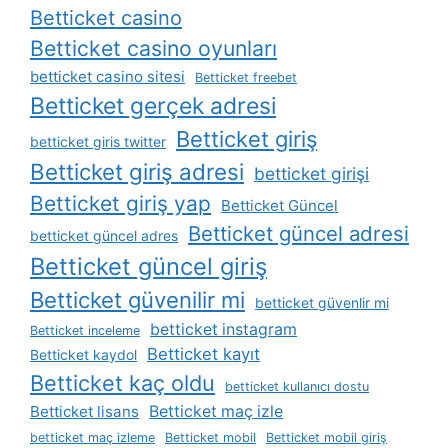
Betticket casino
Betticket casino oyunları
betticket casino sitesi
Betticket freebet
Betticket gerçek adresi
Betticket giriş
betticket giris twitter
Betticket giriş adresi
betticket girişi
Betticket giriş yap
Betticket Güncel
Betticket güncel adresi
betticket güncel adres
Betticket güncel giriş
Betticket güvenilir mi
betticket güvenlir mi
betticket instagram
Betticket inceleme
Betticket kayıt
Betticket kaydol
Betticket kaç oldu
betticket kullanıcı dostu
Betticket lisans
Betticket maç izle
betticket maç izleme
Betticket mobil
Betticket mobil giriş