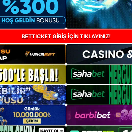
BETTICKET GİRİŞ İÇİN TIKLAYINIZ!