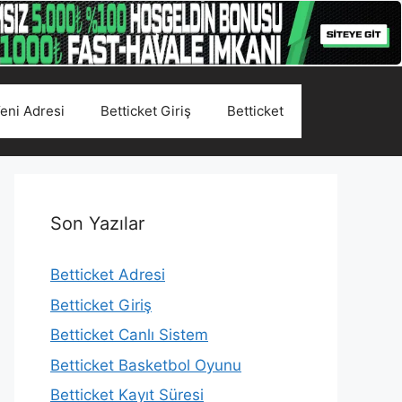
Yeni Adresi
Betticket Giriş
Betticket
Son Yazılar
Betticket Adresi
Betticket Giriş
Betticket Canlı Sistem
Betticket Basketbol Oyunu
Betticket Kayıt Süresi