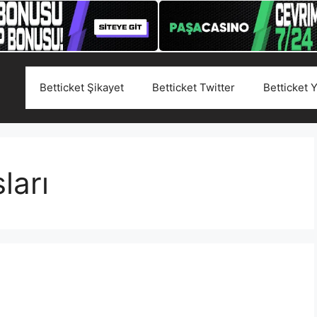
Betticket Şikayet
Betticket Twitter
Betticket 
ları
ı