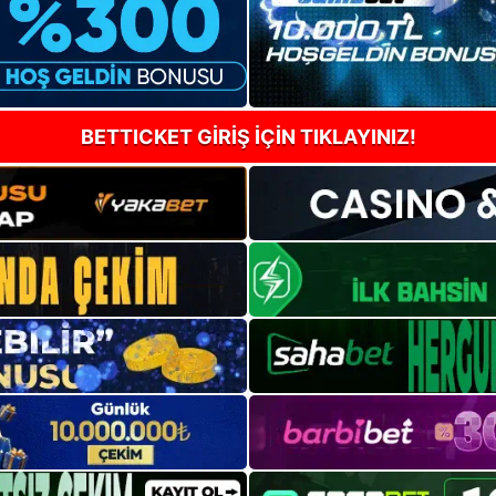
BETTICKET GİRİŞ İÇİN TIKLAYINIZ!