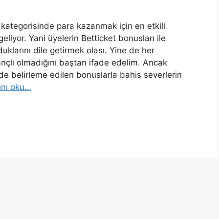
ı kategorisinde para kazanmak için en etkili
liyor. Yani üyelerin Betticket bonusları ile
uklarını dile getirmek olası. Yine de her
ançlı olmadığını baştan ifade edelim. Ancak
de belirleme edilen bonuslarla bahis severlerin
nı oku…