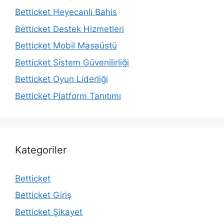
Betticket Heyecanlı Bahis
Betticket Destek Hizmetleri
Betticket Mobil Masaüstü
Betticket Sistem Güvenilirliği
Betticket Oyun Liderliği
Betticket Platform Tanıtımı
Kategoriler
Betticket
Betticket Giriş
Betticket Şikayet