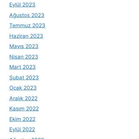
Eylül 2023
Ağustos 2023
Temmuz 2023
Haziran 2023
Mayıs 2023
Nisan 2023
Mart 2023
Şubat 2023
Ocak 2023
Aralık 2022
Kasım 2022
Ekim 2022
Eylül 2022