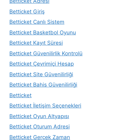
Betticket Adresi
Betticket Giriş
Betticket Canlı Sistem
Betticket Basketbol Oyunu
Betticket Kayıt Süresi
Betticket Güvenilirlik Kontrolü
Betticket Çevrimiçi Hesap
Betticket Site Güvenilirliği
Betticket Bahis Güvenilirliği
Betticket
Betticket İletişim Seçenekleri
Betticket Oyun Altyapısı
Betticket Oturum Adresi
Betticket Gerçek Zaman