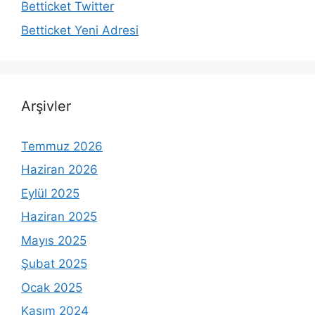
Betticket Twitter
Betticket Yeni Adresi
Arşivler
Temmuz 2026
Haziran 2026
Eylül 2025
Haziran 2025
Mayıs 2025
Şubat 2025
Ocak 2025
Kasım 2024