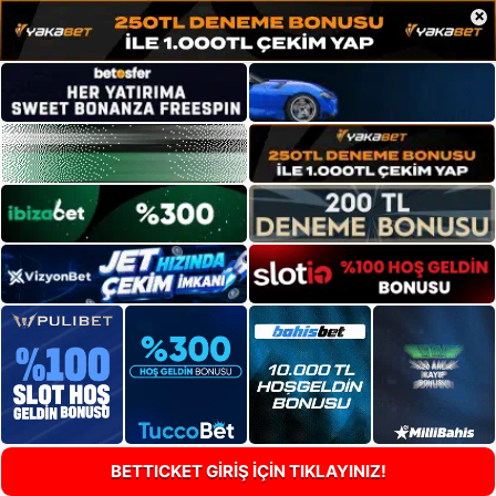
×
BETTICKET GİRİŞ İÇİN TIKLAYINIZ!