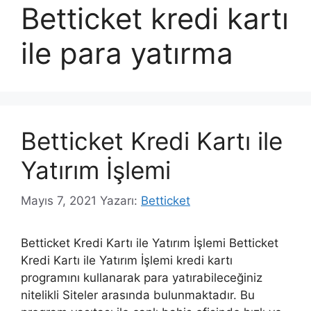
Betticket kredi kartı
ile para yatırma
Betticket Kredi Kartı ile
Yatırım İşlemi
Mayıs 7, 2021
Yazarı:
Betticket
Betticket Kredi Kartı ile Yatırım İşlemi Betticket
Kredi Kartı ile Yatırım İşlemi kredi kartı
programını kullanarak para yatırabileceğiniz
nitelikli Siteler arasında bulunmaktadır. Bu