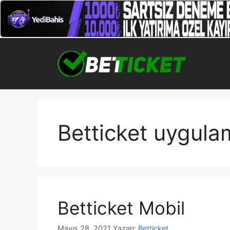
İçeriğe
atla
Betticket uygula
Betticket Mobil
Mayıs 28, 2021
Yazarı:
Betticket