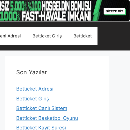
Yeni Adresi
Betticket Giriş
Betticket
Son Yazılar
Betticket Adresi
Betticket Giriş
Betticket Canlı Sistem
Betticket Basketbol Oyunu
Betticket Kayıt Süresi