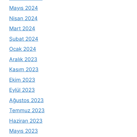
Mayıs 2024
Nisan 2024
Mart 2024
Şubat 2024
Ocak 2024
Aralık 2023
Kasım 2023
Ekim 2023
Eylül 2023
Ağustos 2023
Temmuz 2023
Haziran 2023
Mayıs 2023