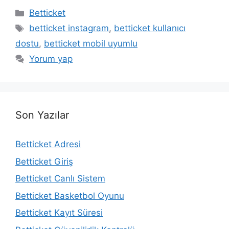
Kategoriler
Betticket
Etiketler
betticket instagram
,
betticket kullanıcı
dostu
,
betticket mobil uyumlu
Yorum yap
Son Yazılar
Betticket Adresi
Betticket Giriş
Betticket Canlı Sistem
Betticket Basketbol Oyunu
Betticket Kayıt Süresi