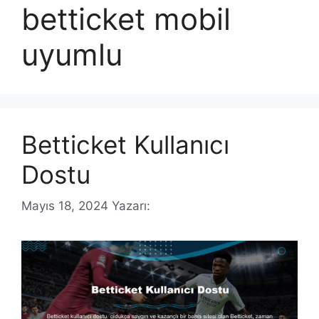
betticket mobil
uyumlu
Betticket Kullanıcı
Dostu
Mayıs 18, 2024
Yazarı: