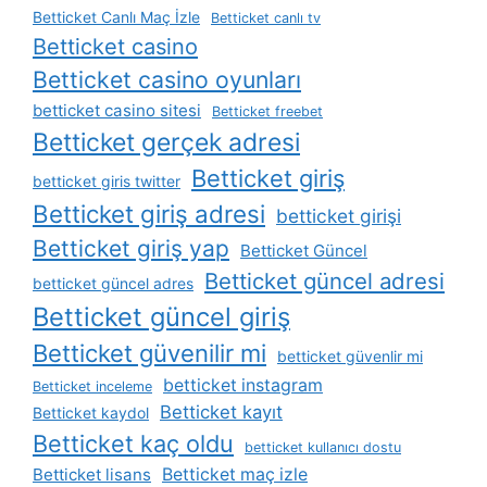
Betticket Canlı Maç İzle
Betticket canlı tv
Betticket casino
Betticket casino oyunları
betticket casino sitesi
Betticket freebet
Betticket gerçek adresi
Betticket giriş
betticket giris twitter
Betticket giriş adresi
betticket girişi
Betticket giriş yap
Betticket Güncel
Betticket güncel adresi
betticket güncel adres
Betticket güncel giriş
Betticket güvenilir mi
betticket güvenlir mi
betticket instagram
Betticket inceleme
Betticket kayıt
Betticket kaydol
Betticket kaç oldu
betticket kullanıcı dostu
Betticket lisans
Betticket maç izle