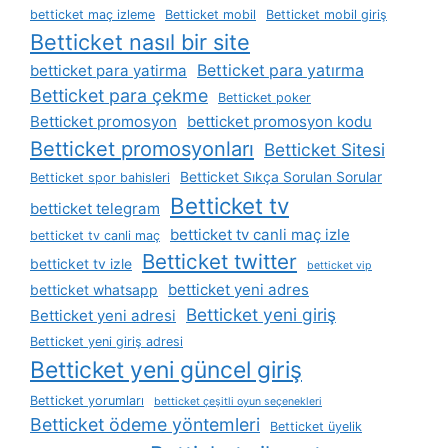
betticket maç izleme
Betticket mobil
Betticket mobil giriş
Betticket nasıl bir site
betticket para yatirma
Betticket para yatırma
Betticket para çekme
Betticket poker
Betticket promosyon
betticket promosyon kodu
Betticket promosyonları
Betticket Sitesi
Betticket Sıkça Sorulan Sorular
Betticket spor bahisleri
Betticket tv
betticket telegram
betticket tv canli maç izle
betticket tv canli maç
Betticket twitter
betticket tv izle
betticket vip
betticket yeni adres
betticket whatsapp
Betticket yeni giriş
Betticket yeni adresi
Betticket yeni giriş adresi
Betticket yeni güncel giriş
Betticket yorumları
betticket çeşitli oyun seçenekleri
Betticket ödeme yöntemleri
Betticket üyelik