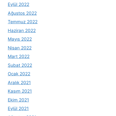
Eylül 2022
Ağustos 2022
Temmuz 2022
Haziran 2022
Mayıs 2022
Nisan 2022
Mart 2022
Şubat 2022
Ocak 2022
Aralık 2021
Kasım 2021
Ekim 2021
Eylül 2021