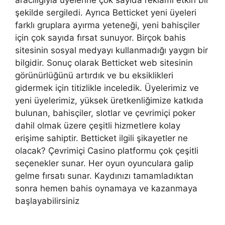
şekilde sergiledi. Ayrıca Betticket yeni üyeleri
farklı gruplara ayırma yeteneği, yeni bahisçiler
için çok sayıda fırsat sunuyor. Birçok bahis
sitesinin sosyal medyayı kullanmadığı yaygın bir
bilgidir. Sonuç olarak Betticket web sitesinin
görünürlüğünü artırdık ve bu eksiklikleri
gidermek için titizlikle inceledik. Üyelerimiz ve
yeni üyelerimiz, yüksek üretkenliğimize katkıda
bulunan, bahisçiler, slotlar ve çevrimiçi poker
dahil olmak üzere çeşitli hizmetlere kolay
erişime sahiptir. Betticket ilgili şikayetler ne
olacak? Çevrimiçi Casino platformu çok çeşitli
seçenekler sunar. Her oyun oyunculara galip
gelme fırsatı sunar. Kaydınızı tamamladıktan
sonra hemen bahis oynamaya ve kazanmaya
başlayabilirsiniz