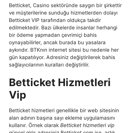
Betticket, Casino sektöründe saygın bir şirkettir
ve müşterilerine sunduğu hizmetlerden dolayı
Betticket VIP tarafından oldukça takdir
edilmektedir. Bazı ülkelerde insanlar herhangi
bir ödeme yapmadan çevrimiçi bahis
oynayabilirler, ancak burada bu yasalara
aykırıdır. BTKnın internet sitesi bu nedenle her
gün kapatılıyor. Adresiniz değiştirilerek bahis
sağlayıcılarının kuralları değiştirilir.
Betticket Hizmetleri
Vip
Betticket hizmetleri genellikle bir web sitesinin
alan adının başına sayı ekleme uygulamasını
kullanır. Örnek olarak
Betticket hizmetleri vip
güncel giriş adresiniz Betticket.com ise, artık