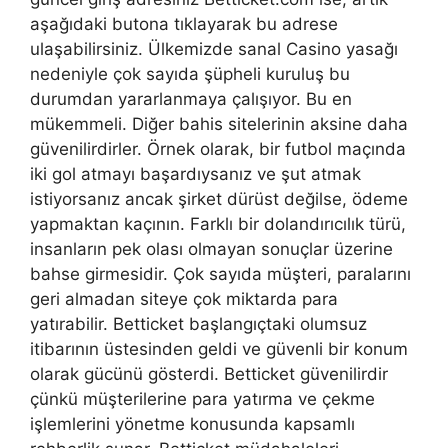
aşağıdaki butona tıklayarak bu adrese
ulaşabilirsiniz. Ülkemizde sanal Casino yasağı
nedeniyle çok sayıda şüpheli kuruluş bu
durumdan yararlanmaya çalışıyor. Bu en
mükemmeli. Diğer bahis sitelerinin aksine daha
güvenilirdirler. Örnek olarak, bir futbol maçında
iki gol atmayı başardıysanız ve şut atmak
istiyorsanız ancak şirket dürüst değilse, ödeme
yapmaktan kaçının. Farklı bir dolandırıcılık türü,
insanların pek olası olmayan sonuçlar üzerine
bahse girmesidir. Çok sayıda müşteri, paralarını
geri almadan siteye çok miktarda para
yatırabilir. Betticket başlangıçtaki olumsuz
itibarının üstesinden geldi ve güvenli bir konum
olarak gücünü gösterdi. Betticket güvenilirdir
çünkü müşterilerine para yatırma ve çekme
işlemlerini yönetme konusunda kapsamlı