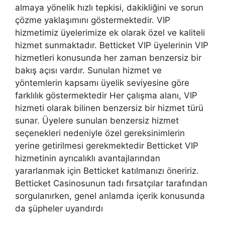
almaya yönelik hızlı tepkisi, dakikliğini ve sorun
çözme yaklaşımını göstermektedir. VIP
hizmetimiz üyelerimize ek olarak özel ve kaliteli
hizmet sunmaktadır. Betticket VIP üyelerinin VIP
hizmetleri konusunda her zaman benzersiz bir
bakış açısı vardır. Sunulan hizmet ve
yöntemlerin kapsamı üyelik seviyesine göre
farklılık göstermektedir Her çalışma alanı, VIP
hizmeti olarak bilinen benzersiz bir hizmet türü
sunar. Üyelere sunulan benzersiz hizmet
seçenekleri nedeniyle özel gereksinimlerin
yerine getirilmesi gerekmektedir Betticket VIP
hizmetinin ayrıcalıklı avantajlarından
yararlanmak için Betticket katılmanızı öneririz.
Betticket Casinosunun tadı fırsatçılar tarafından
sorgulanırken, genel anlamda içerik konusunda
da şüpheler uyandırdı