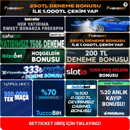
×
BETTICKET GİRİŞ İÇİN TIKLAYINIZ!