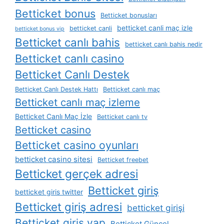
Betticket bonus
Betticket bonusları
betticket canli maç izle
betticket canli
betticket bonus vip
Betticket canlı bahis
betticket canlı bahis nedir
Betticket canlı casino
Betticket Canlı Destek
Betticket Canlı Destek Hattı
Betticket canlı maç
Betticket canlı maç izleme
Betticket Canlı Maç İzle
Betticket canlı tv
Betticket casino
Betticket casino oyunları
betticket casino sitesi
Betticket freebet
Betticket gerçek adresi
Betticket giriş
betticket giris twitter
Betticket giriş adresi
betticket girişi
Betticket giriş yap
Betticket Güncel