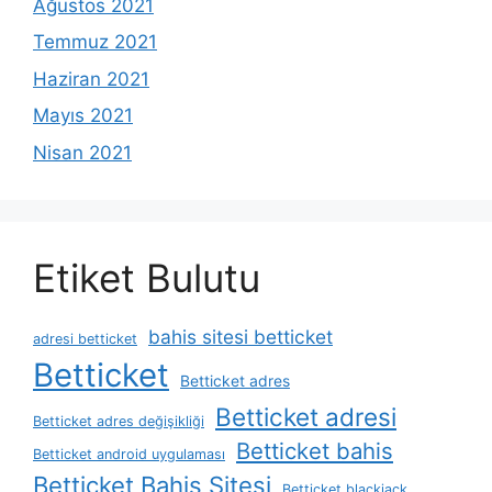
Ağustos 2021
Temmuz 2021
Haziran 2021
Mayıs 2021
Nisan 2021
Etiket Bulutu
bahis sitesi betticket
adresi betticket
Betticket
Betticket adres
Betticket adresi
Betticket adres değişikliği
Betticket bahis
Betticket android uygulaması
Betticket Bahis Sitesi
Betticket blackjack