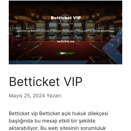
Betticket VIP
Mayıs 25, 2024
Yazarı:
Betticket vip Betticket açık hukuk dilekçesi
başlığında bu mesajı etkili bir şekilde
aktarabiliyor. Bu web sitesinin sorumluluk