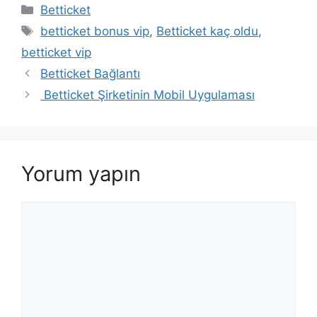
Kategoriler
Betticket
Etiketler
betticket bonus vip
,
Betticket kaç oldu
,
betticket vip
Betticket Bağlantı
Betticket Şirketinin Mobil Uygulaması
Yorum yapın
Yorum