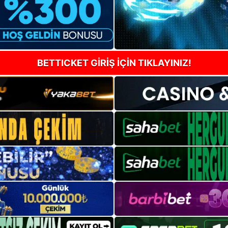
BETTICKET GİRİŞ İÇİN TIKLAYINIZ!