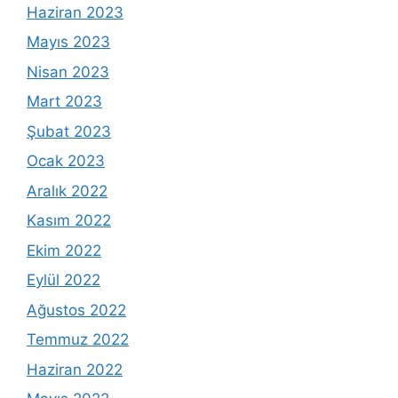
Haziran 2023
Mayıs 2023
Nisan 2023
Mart 2023
Şubat 2023
Ocak 2023
Aralık 2022
Kasım 2022
Ekim 2022
Eylül 2022
Ağustos 2022
Temmuz 2022
Haziran 2022