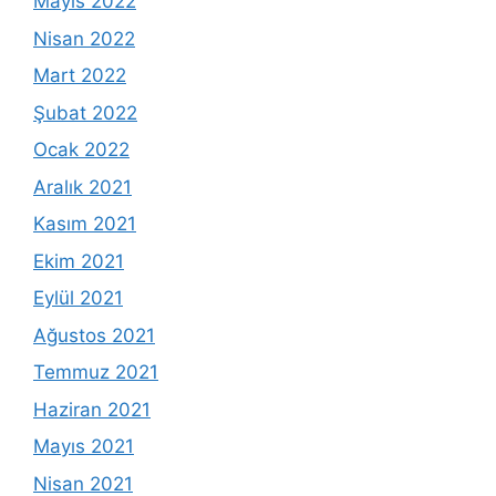
Mayıs 2022
Nisan 2022
Mart 2022
Şubat 2022
Ocak 2022
Aralık 2021
Kasım 2021
Ekim 2021
Eylül 2021
Ağustos 2021
Temmuz 2021
Haziran 2021
Mayıs 2021
Nisan 2021