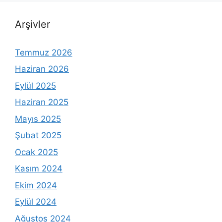
Arşivler
Temmuz 2026
Haziran 2026
Eylül 2025
Haziran 2025
Mayıs 2025
Şubat 2025
Ocak 2025
Kasım 2024
Ekim 2024
Eylül 2024
Ağustos 2024