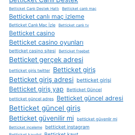
Betticket Canlı Destek Hattı
Betticket canlı maç
Betticket canlı maç izleme
Betticket Canlı Maç İzle
Betticket canlı tv
Betticket casino
Betticket casino oyunları
betticket casino sitesi
Betticket freebet
Betticket gerçek adresi
Betticket giriş
betticket giris twitter
Betticket giriş adresi
betticket girişi
Betticket giriş yap
Betticket Güncel
Betticket güncel adresi
betticket güncel adres
Betticket güncel giriş
Betticket güvenilir mi
betticket güvenlir mi
betticket instagram
Betticket inceleme
Betticket kayıt
Betticket kaydol