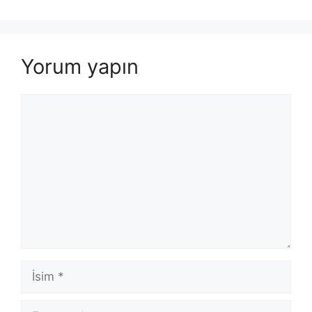
Yorum yapın
Yorum
İsim
E-