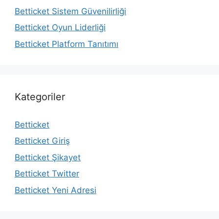
Betticket Sistem Güvenilirliği
Betticket Oyun Liderliği
Betticket Platform Tanıtımı
Kategoriler
Betticket
Betticket Giriş
Betticket Şikayet
Betticket Twitter
Betticket Yeni Adresi