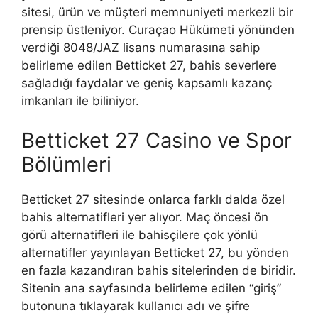
sitesi, ürün ve müşteri memnuniyeti merkezli bir
prensip üstleniyor. Curaçao Hükümeti yönünden
verdiği 8048/JAZ lisans numarasına sahip
belirleme edilen Betticket 27, bahis severlere
sağladığı faydalar ve geniş kapsamlı kazanç
imkanları ile biliniyor.
Betticket 27 Casino ve Spor
Bölümleri
Betticket 27 sitesinde onlarca farklı dalda özel
bahis alternatifleri yer alıyor. Maç öncesi ön
görü alternatifleri ile bahisçilere çok yönlü
alternatifler yayınlayan Betticket 27, bu yönden
en fazla kazandıran bahis sitelerinden de biridir.
Sitenin ana sayfasında belirleme edilen “giriş”
butonuna tıklayarak kullanıcı adı ve şifre