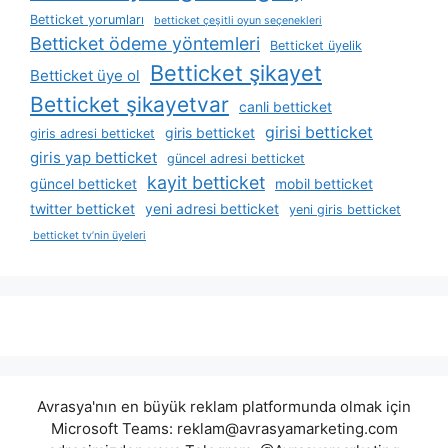
Betticket yorumları
betticket çeşitli oyun seçenekleri
Betticket ödeme yöntemleri
Betticket üyelik
Betticket şikayet
Betticket üye ol
Betticket şikayetvar
canli betticket
girisi betticket
giris betticket
giris adresi betticket
giris yap betticket
güncel adresi betticket
kayit betticket
güncel betticket
mobil betticket
twitter betticket
yeni adresi betticket
yeni giris betticket
betticket tv’nin üyeleri
Avrasya'nın en büyük reklam platformunda olmak için
Microsoft Teams:
reklam@avrasyamarketing.com