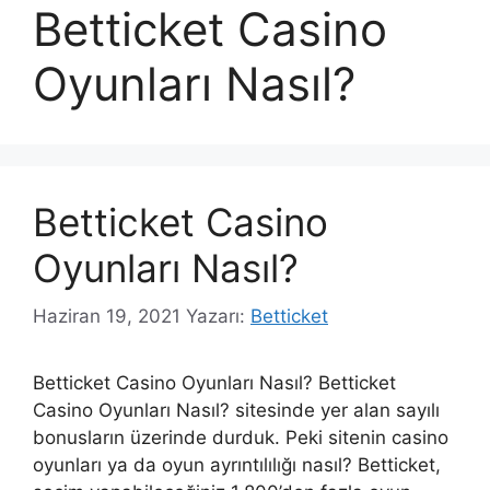
Betticket Casino
Oyunları Nasıl?
Betticket Casino
Oyunları Nasıl?
Haziran 19, 2021
Yazarı:
Betticket
Betticket Casino Oyunları Nasıl? Betticket
Casino Oyunları Nasıl? sitesinde yer alan sayılı
bonusların üzerinde durduk. Peki sitenin casino
oyunları ya da oyun ayrıntılılığı nasıl? Betticket,