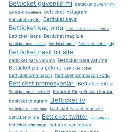
Betticket güvenilir mi
betticket güvenlir mi
betticket instagram
Betticket inceleme
Betticket kayıt
Betticket kaydol
Betticket kaç oldu
betticket kullanıcı dostu
Betticket lisans
Betticket maç izle
betticket maç izleme
Betticket mobil
Betticket mobil giriş
Betticket nasıl bir site
betticket para yatirma
Betticket para yatırma
Betticket para çekme
Betticket poker
Betticket promosyon
betticket promosyon kodu
Betticket promosyonları
Betticket Sitesi
Betticket Sıkça Sorulan Sorular
Betticket spor bahisleri
Betticket tv
betticket telegram
betticket tv canli maç izle
betticket tv canli maç
Betticket twitter
betticket tv izle
betticket vip
betticket yeni adres
betticket whatsapp