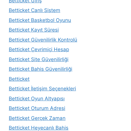
Betticket Giriş
Betticket Canlı Sistem
Betticket Basketbol Oyunu
Betticket Kayıt Süresi
Betticket Güvenilirlik Kontrolü
Betticket Çevrimiçi Hesap
Betticket Site Güvenilirliği
Betticket Bahis Güvenilirliği
Betticket
Betticket İletişim Seçenekleri
Betticket Oyun Altyapısı
Betticket Oturum Adresi
Betticket Gerçek Zaman
Betticket Heyecanlı Bahis