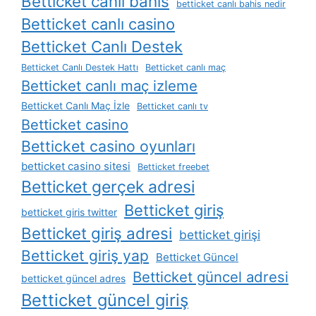
Betticket canlı bahis
betticket canlı bahis nedir
Betticket canlı casino
Betticket Canlı Destek
Betticket Canlı Destek Hattı
Betticket canlı maç
Betticket canlı maç izleme
Betticket Canlı Maç İzle
Betticket canlı tv
Betticket casino
Betticket casino oyunları
betticket casino sitesi
Betticket freebet
Betticket gerçek adresi
Betticket giriş
betticket giris twitter
Betticket giriş adresi
betticket girişi
Betticket giriş yap
Betticket Güncel
Betticket güncel adresi
betticket güncel adres
Betticket güncel giriş