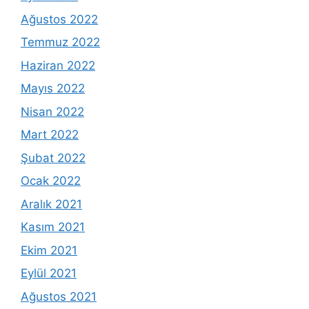
Ağustos 2022
Temmuz 2022
Haziran 2022
Mayıs 2022
Nisan 2022
Mart 2022
Şubat 2022
Ocak 2022
Aralık 2021
Kasım 2021
Ekim 2021
Eylül 2021
Ağustos 2021