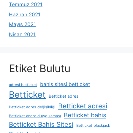
Temmuz 2021
Haziran 2021
Mayıs 2021
Nisan 2021
Etiket Bulutu
bahis sitesi betticket
adresi betticket
Betticket
Betticket adres
Betticket adresi
Betticket adres değişikliği
Betticket bahis
Betticket android uygulaması
Betticket Bahis Sitesi
Betticket blackjack