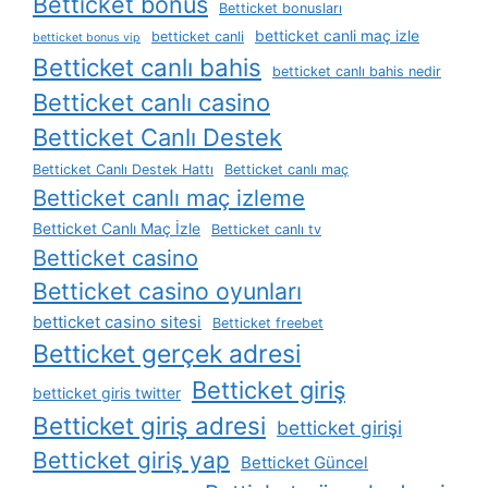
Betticket bonus
Betticket bonusları
betticket canli maç izle
betticket canli
betticket bonus vip
Betticket canlı bahis
betticket canlı bahis nedir
Betticket canlı casino
Betticket Canlı Destek
Betticket Canlı Destek Hattı
Betticket canlı maç
Betticket canlı maç izleme
Betticket Canlı Maç İzle
Betticket canlı tv
Betticket casino
Betticket casino oyunları
betticket casino sitesi
Betticket freebet
Betticket gerçek adresi
Betticket giriş
betticket giris twitter
Betticket giriş adresi
betticket girişi
Betticket giriş yap
Betticket Güncel