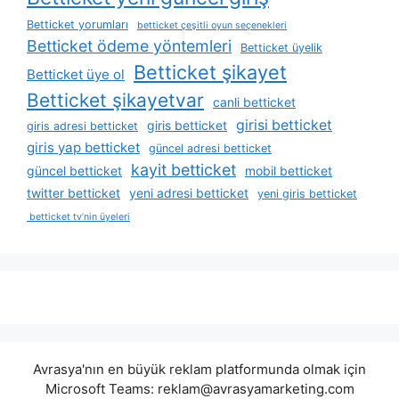
Betticket yorumları
betticket çeşitli oyun seçenekleri
Betticket ödeme yöntemleri
Betticket üyelik
Betticket şikayet
Betticket üye ol
Betticket şikayetvar
canli betticket
girisi betticket
giris betticket
giris adresi betticket
giris yap betticket
güncel adresi betticket
kayit betticket
güncel betticket
mobil betticket
twitter betticket
yeni adresi betticket
yeni giris betticket
betticket tv’nin üyeleri
Avrasya'nın en büyük reklam platformunda olmak için
Microsoft Teams:
reklam@avrasyamarketing.com