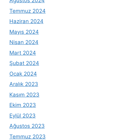
Ağustos 2024
Temmuz 2024
Haziran 2024
Mayıs 2024
Nisan 2024
Mart 2024
Şubat 2024
Ocak 2024
Aralık 2023
Kasım 2023
Ekim 2023
Eylül 2023
Ağustos 2023
Temmuz 2023