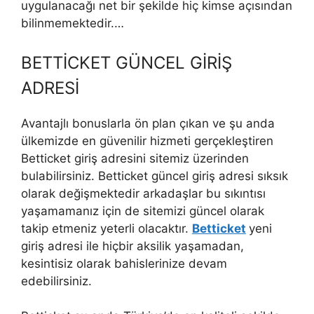
uygulanacağı net bir şekilde hiç kimse açısından
bilinmemektedir.…
BETTİCKET GÜNCEL GİRİŞ
ADRESİ
Avantajlı bonuslarla ön plan çıkan ve şu anda
ülkemizde en güvenilir hizmeti gerçekleştiren
Betticket giriş adresini sitemiz üzerinden
bulabilirsiniz. Betticket güncel giriş adresi sıksık
olarak değişmektedir arkadaşlar bu sıkıntısı
yaşamamanız için de sitemizi güncel olarak
takip etmeniz yeterli olacaktır.
Betticket
yeni
giriş adresi ile hiçbir aksilik yaşamadan,
kesintisiz olarak bahislerinize devam
edebilirsiniz.