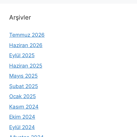
Arşivler
Temmuz 2026
Haziran 2026
Eylül 2025
Haziran 2025
Mayıs 2025
Şubat 2025
Ocak 2025
Kasım 2024
Ekim 2024
Eylül 2024