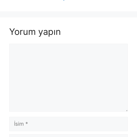
Yorum yapın
Yorum
İsim