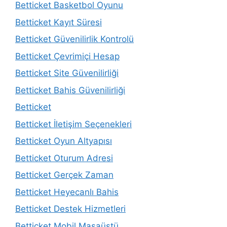
Betticket Basketbol Oyunu
Betticket Kayıt Süresi
Betticket Güvenilirlik Kontrolü
Betticket Çevrimiçi Hesap
Betticket Site Güvenilirliği
Betticket Bahis Güvenilirliği
Betticket
Betticket İletişim Seçenekleri
Betticket Oyun Altyapısı
Betticket Oturum Adresi
Betticket Gerçek Zaman
Betticket Heyecanlı Bahis
Betticket Destek Hizmetleri
Betticket Mobil Masaüstü