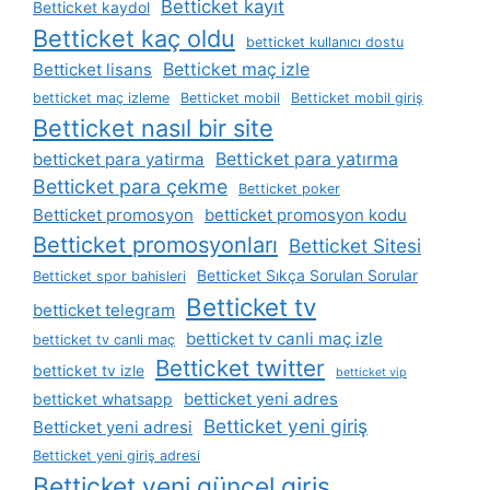
Betticket kayıt
Betticket kaydol
Betticket kaç oldu
betticket kullanıcı dostu
Betticket lisans
Betticket maç izle
betticket maç izleme
Betticket mobil
Betticket mobil giriş
Betticket nasıl bir site
betticket para yatirma
Betticket para yatırma
Betticket para çekme
Betticket poker
Betticket promosyon
betticket promosyon kodu
Betticket promosyonları
Betticket Sitesi
Betticket Sıkça Sorulan Sorular
Betticket spor bahisleri
Betticket tv
betticket telegram
betticket tv canli maç izle
betticket tv canli maç
Betticket twitter
betticket tv izle
betticket vip
betticket yeni adres
betticket whatsapp
Betticket yeni giriş
Betticket yeni adresi
Betticket yeni giriş adresi
Betticket yeni güncel giriş