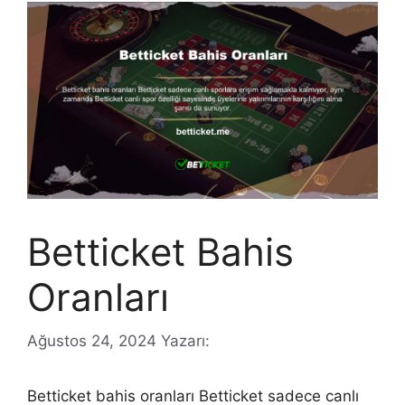
Betticket Bahis
Oranları
Ağustos 24, 2024
Yazarı:
Betticket bahis oranları Betticket sadece canlı