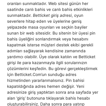
oranları sunmaktadır. Web sitesi günün her
saatinde canlı bahis ve canlı bahis etkinlikleri
sunmaktadır.
Betticket giriş adresi
, oyun
severlere hitap eden ve üyelerine geniş
yelpazede masa oyunları ve seçkin bayiler
sunan bir web sitesidir. Bu sitenin bir üyesi pin
bahis üyeliğini sonlandırmak veya hesabını
kapatmak isterse müşteri destek ekibi gerekli
adımları sağlayarak kendisine zamanında
yardımcı olabilir. Üye olarak katılın ve Betticket
girişi ile para kazanmayla ilgili sorularınızın
çözümlerini keşfedin. Bu görevi gerçekleştirmek
için Betticket.Com’un sunduğu adres
hizmetinden yararlanmalısınız. Pin bahisi
kapatıldığında adres hemen değişir. Yeni
adresinize giriş yaptıktan sonra ana sayfada yer
alan ‘giriş’ butonuna tıklayarak bahis hesabı
oluşturabilirsiniz. Daha sonra para yatırıp