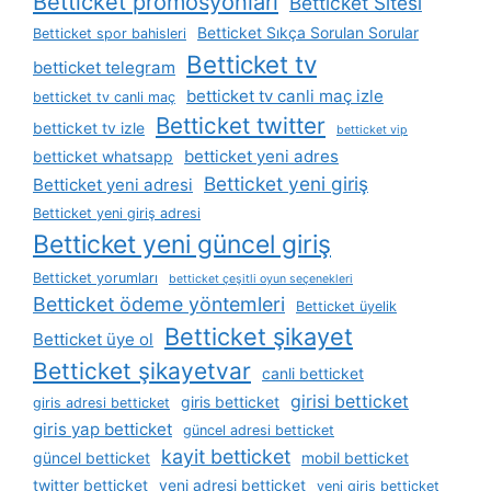
Betticket promosyonları
Betticket Sitesi
Betticket Sıkça Sorulan Sorular
Betticket spor bahisleri
Betticket tv
betticket telegram
betticket tv canli maç izle
betticket tv canli maç
Betticket twitter
betticket tv izle
betticket vip
betticket yeni adres
betticket whatsapp
Betticket yeni giriş
Betticket yeni adresi
Betticket yeni giriş adresi
Betticket yeni güncel giriş
Betticket yorumları
betticket çeşitli oyun seçenekleri
Betticket ödeme yöntemleri
Betticket üyelik
Betticket şikayet
Betticket üye ol
Betticket şikayetvar
canli betticket
girisi betticket
giris betticket
giris adresi betticket
giris yap betticket
güncel adresi betticket
kayit betticket
güncel betticket
mobil betticket
twitter betticket
yeni adresi betticket
yeni giris betticket