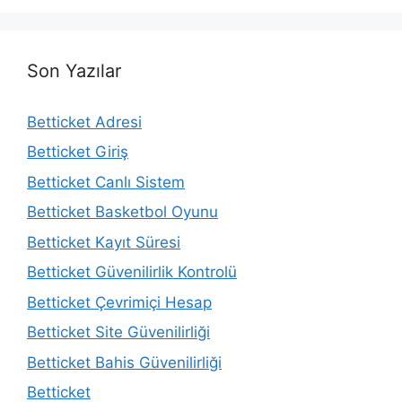
Son Yazılar
Betticket Adresi
Betticket Giriş
Betticket Canlı Sistem
Betticket Basketbol Oyunu
Betticket Kayıt Süresi
Betticket Güvenilirlik Kontrolü
Betticket Çevrimiçi Hesap
Betticket Site Güvenilirliği
Betticket Bahis Güvenilirliği
Betticket