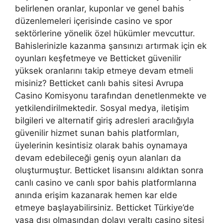
belirlenen oranlar, kuponlar ve genel bahis
düzenlemeleri içerisinde casino ve spor
sektörlerine yönelik özel hükümler mevcuttur.
Bahislerinizle kazanma şansınızı artırmak için ek
oyunları keşfetmeye ve Betticket güvenilir
yüksek oranlarını takip etmeye devam etmeli
misiniz? Betticket canlı bahis sitesi Avrupa
Casino Komisyonu tarafından denetlenmekte ve
yetkilendirilmektedir. Sosyal medya, iletişim
bilgileri ve alternatif giriş adresleri aracılığıyla
güvenilir hizmet sunan bahis platformları,
üyelerinin kesintisiz olarak bahis oynamaya
devam edebileceği geniş oyun alanları da
oluşturmuştur. Betticket lisansını aldıktan sonra
canlı casino ve canlı spor bahis platformlarına
anında erişim kazanarak hemen kar elde
etmeye başlayabilirsiniz. Betticket Türkiye’de
yasa dışı olmasından dolayı yeraltı casino sitesi