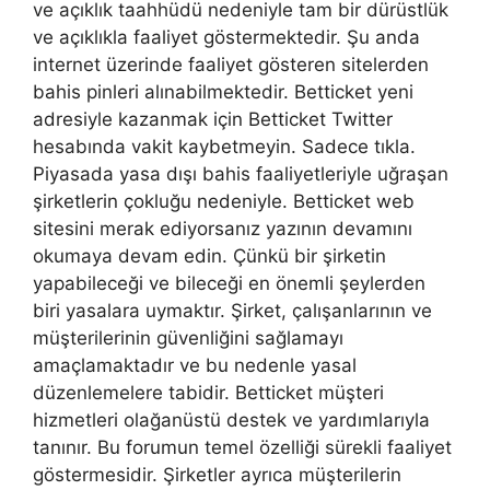
ve açıklık taahhüdü nedeniyle tam bir dürüstlük
ve açıklıkla faaliyet göstermektedir. Şu anda
internet üzerinde faaliyet gösteren sitelerden
bahis pinleri alınabilmektedir. Betticket yeni
adresiyle kazanmak için Betticket Twitter
hesabında vakit kaybetmeyin. Sadece tıkla.
Piyasada yasa dışı bahis faaliyetleriyle uğraşan
şirketlerin çokluğu nedeniyle. Betticket web
sitesini merak ediyorsanız yazının devamını
okumaya devam edin. Çünkü bir şirketin
yapabileceği ve bileceği en önemli şeylerden
biri yasalara uymaktır. Şirket, çalışanlarının ve
müşterilerinin güvenliğini sağlamayı
amaçlamaktadır ve bu nedenle yasal
düzenlemelere tabidir. Betticket müşteri
hizmetleri olağanüstü destek ve yardımlarıyla
tanınır. Bu forumun temel özelliği sürekli faaliyet
göstermesidir. Şirketler ayrıca müşterilerin