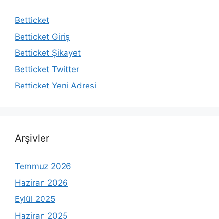
Betticket
Betticket Giriş
Betticket Şikayet
Betticket Twitter
Betticket Yeni Adresi
Arşivler
Temmuz 2026
Haziran 2026
Eylül 2025
Haziran 2025