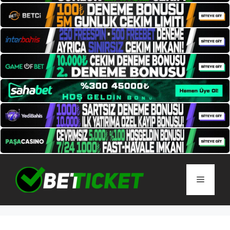
İçeriğe
atla
Menü