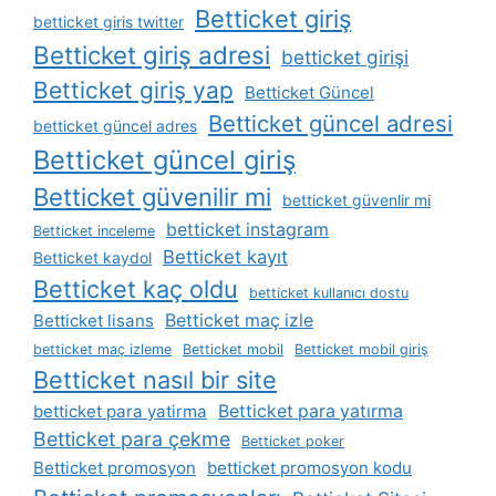
Betticket giriş
betticket giris twitter
Betticket giriş adresi
betticket girişi
Betticket giriş yap
Betticket Güncel
Betticket güncel adresi
betticket güncel adres
Betticket güncel giriş
Betticket güvenilir mi
betticket güvenlir mi
betticket instagram
Betticket inceleme
Betticket kayıt
Betticket kaydol
Betticket kaç oldu
betticket kullanıcı dostu
Betticket lisans
Betticket maç izle
betticket maç izleme
Betticket mobil
Betticket mobil giriş
Betticket nasıl bir site
betticket para yatirma
Betticket para yatırma
Betticket para çekme
Betticket poker
Betticket promosyon
betticket promosyon kodu