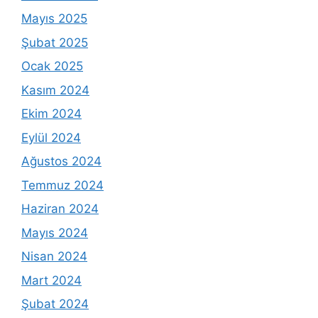
Mayıs 2025
Şubat 2025
Ocak 2025
Kasım 2024
Ekim 2024
Eylül 2024
Ağustos 2024
Temmuz 2024
Haziran 2024
Mayıs 2024
Nisan 2024
Mart 2024
Şubat 2024