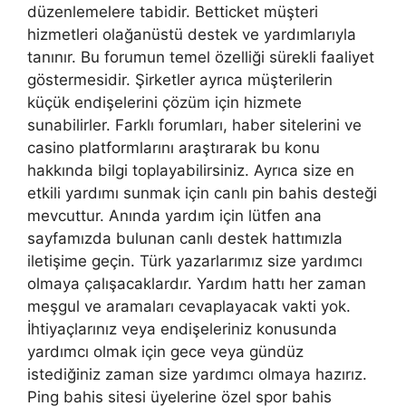
düzenlemelere tabidir. Betticket müşteri
hizmetleri olağanüstü destek ve yardımlarıyla
tanınır. Bu forumun temel özelliği sürekli faaliyet
göstermesidir. Şirketler ayrıca müşterilerin
küçük endişelerini çözüm için hizmete
sunabilirler. Farklı forumları, haber sitelerini ve
casino platformlarını araştırarak bu konu
hakkında bilgi toplayabilirsiniz. Ayrıca size en
etkili yardımı sunmak için canlı pin bahis desteği
mevcuttur. Anında yardım için lütfen ana
sayfamızda bulunan canlı destek hattımızla
iletişime geçin. Türk yazarlarımız size yardımcı
olmaya çalışacaklardır. Yardım hattı her zaman
meşgul ve aramaları cevaplayacak vakti yok.
İhtiyaçlarınız veya endişeleriniz konusunda
yardımcı olmak için gece veya gündüz
istediğiniz zaman size yardımcı olmaya hazırız.
Ping bahis sitesi üyelerine özel spor bahis