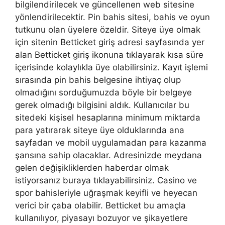
bilgilendirilecek ve güncellenen web sitesine
yönlendirilecektir. Pin bahis sitesi, bahis ve oyun
tutkunu olan üyelere özeldir. Siteye üye olmak
için sitenin Betticket giriş adresi sayfasında yer
alan Betticket giriş ikonuna tıklayarak kısa süre
içerisinde kolaylıkla üye olabilirsiniz. Kayıt işlemi
sırasında pin bahis belgesine ihtiyaç olup
olmadığını sorduğumuzda böyle bir belgeye
gerek olmadığı bilgisini aldık. Kullanıcılar bu
sitedeki kişisel hesaplarına minimum miktarda
para yatırarak siteye üye olduklarında ana
sayfadan ve mobil uygulamadan para kazanma
şansına sahip olacaklar. Adresinizde meydana
gelen değişikliklerden haberdar olmak
istiyorsanız buraya tıklayabilirsiniz. Casino ve
spor bahisleriyle uğraşmak keyifli ve heyecan
verici bir çaba olabilir. Betticket bu amaçla
kullanılıyor, piyasayı bozuyor ve şikayetlere