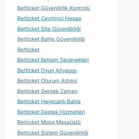
Betticket Güvenilirlik Kontrolü
Betticket Çevrimiçi Hesap
Betticket Site Güvenilirliği
Betticket Bahis Güvenilirliği
Betticket
Betticket İletişim Seçenekleri
Betticket Oyun Altyapısı
Betticket Oturum Adresi
Betticket Gerçek Zaman
Betticket Heyecanlı Bahis
Betticket Destek Hizmetleri
Betticket Mobil Masaüstü
Betticket Sistem Güvenilirliği