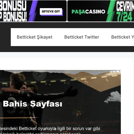
Betticket Şikayet
Betticket Twitter
Betticket 