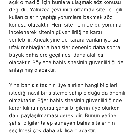
açık olmadığı için bunlara ulaşmak söz konusu
değildir. Yalnızca çevrimiçi ortamda site ile ilgili
kullanıcıların yaptığı yorumlara bakmak söz
konusu olacaktır. Hem site hem de bu yorumlar
incelenerek sitenin güvenilirliğine karar
verilebilir. Ancak yine de karara varılamıyorsa
ufak meblağlarla bahisler denenip daha sonra
büyük bahislere geçilmesi daha akıllıca
olacaktır. Böylece bahis sitesinin güvenilirliği de
anlaşılmış olacaktır.
Yine bahis sitesinin üye alırken hangi bilgileri
istediği nasıl bir sisteme sahip olduğu da önemli
olmaktadır. Eğer bahis sitesinin güvenilirliğinde
karar kılınamıyorsa şahsi bilgilerin üye olurken
dahi paylaşılmaması gereklidir. Bunun yerine
şahsi bilgiler talep etmeyen bahis sitelerinin
seçilmesi çok daha akıllıca olacaktır.