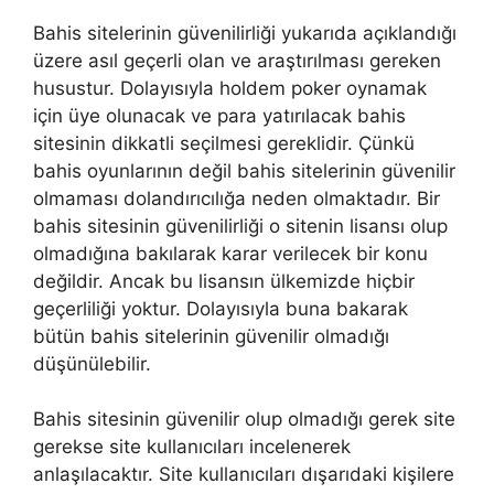
Bahis sitelerinin güvenilirliği yukarıda açıklandığı
üzere asıl geçerli olan ve araştırılması gereken
husustur. Dolayısıyla holdem poker oynamak
için üye olunacak ve para yatırılacak bahis
sitesinin dikkatli seçilmesi gereklidir. Çünkü
bahis oyunlarının değil bahis sitelerinin güvenilir
olmaması dolandırıcılığa neden olmaktadır. Bir
bahis sitesinin güvenilirliği o sitenin lisansı olup
olmadığına bakılarak karar verilecek bir konu
değildir. Ancak bu lisansın ülkemizde hiçbir
geçerliliği yoktur. Dolayısıyla buna bakarak
bütün bahis sitelerinin güvenilir olmadığı
düşünülebilir.
Bahis sitesinin güvenilir olup olmadığı gerek site
gerekse site kullanıcıları incelenerek
anlaşılacaktır. Site kullanıcıları dışarıdaki kişilere