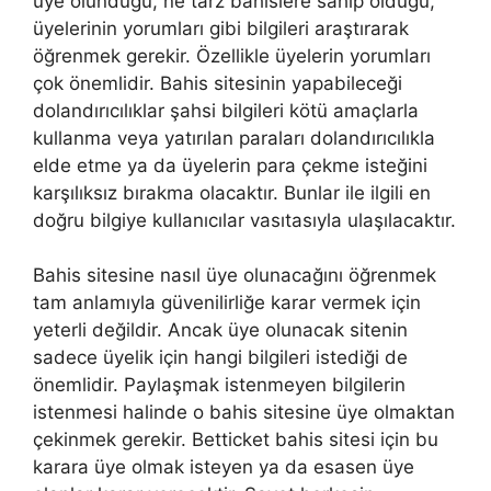
üye olunduğu, ne tarz bahislere sahip olduğu,
üyelerinin yorumları gibi bilgileri araştırarak
öğrenmek gerekir. Özellikle üyelerin yorumları
çok önemlidir. Bahis sitesinin yapabileceği
dolandırıcılıklar şahsi bilgileri kötü amaçlarla
kullanma veya yatırılan paraları dolandırıcılıkla
elde etme ya da üyelerin para çekme isteğini
karşılıksız bırakma olacaktır. Bunlar ile ilgili en
doğru bilgiye kullanıcılar vasıtasıyla ulaşılacaktır.
Bahis sitesine nasıl üye olunacağını öğrenmek
tam anlamıyla güvenilirliğe karar vermek için
yeterli değildir. Ancak üye olunacak sitenin
sadece üyelik için hangi bilgileri istediği de
önemlidir. Paylaşmak istenmeyen bilgilerin
istenmesi halinde o bahis sitesine üye olmaktan
çekinmek gerekir. Betticket bahis sitesi için bu
karara üye olmak isteyen ya da esasen üye