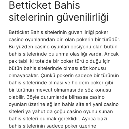
Betticket Bahis
sitelerinin güvenilirliği
Betticket Bahis sitelerinin güvenilirliği poker
casino oyunlarından biri olan pokerin bir türüdür.
Bu yüzden casino oyunları opsiyonu olan bütün
bahis sitelerinde bulunma olasılığı vardır. Ancak
pek tabii ki totalde bir poker türü olduğu için
bütün bahis sitelerinde olması söz konusu
olmayacaktır. Çünkü pokerin sadece bir türünün
bahis sitelerinde olması ve holdem poker gibi
bir türünün mevcut olmaması da söz konusu
olabilir. Böyle durumlarda bilhassa casino
oyunları üzerine eğilen bahis siteleri yani casino
siteleri ya yahut da çoğu casino oyunu sunan
bahis siteleri bulmak gereklidir. Ayrıca bazı
bahis sitelerinin sadece poker üzerine