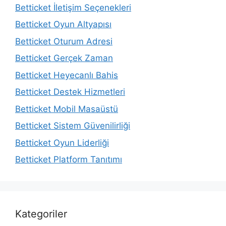
Betticket İletişim Seçenekleri
Betticket Oyun Altyapısı
Betticket Oturum Adresi
Betticket Gerçek Zaman
Betticket Heyecanlı Bahis
Betticket Destek Hizmetleri
Betticket Mobil Masaüstü
Betticket Sistem Güvenilirliği
Betticket Oyun Liderliği
Betticket Platform Tanıtımı
Kategoriler