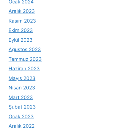
Ocak 2024
Aralık 2023
Kasım 2023
Ekim 2023
Eylül 2023
Ağustos 2023
Temmuz 2023
Haziran 2023
Mayıs 2023
Nisan 2023
Mart 2023
Şubat 2023
Ocak 2023
Aralık 2022