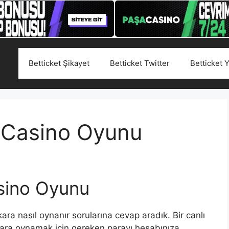
Betticket Şikayet
Betticket Twitter
Betticket 
a Casino Oyunu
sino Oyunu
ra nasıl oynanır sorularına cevap aradık. Bir canlı
kara oynamak için gereken parayı hesabınıza