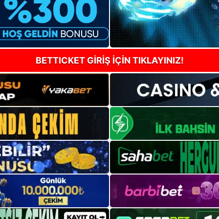
BETTICKET GİRİŞ İÇİN TIKLAYINIZ!