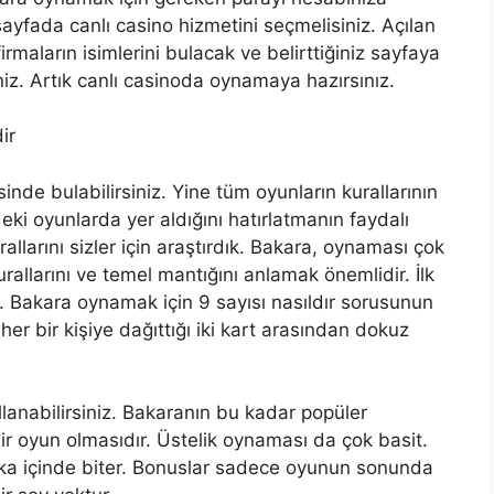
 sayfada canlı casino hizmetini seçmelisiniz. Açılan
irmaların isimlerini bulacak ve belirttiğiniz sayfaya
niz. Artık canlı casinoda oynamaya hazırsınız.
ir
inde bulabilirsiniz. Yine tüm oyunların kurallarının
ki oyunlarda yer aldığını hatırlatmanın faydalı
larını sizler için araştırdık. Bakara, oynaması çok
allarını ve temel mantığını anlamak önemlidir. İlk
r. Bakara oynamak için 9 sayısı nasıldır sorusunun
er bir kişiye dağıttığı iki kart arasından dokuz
lanabilirsiniz. Bakaranın bu kadar popüler
bir oyun olmasıdır. Üstelik oynaması da çok basit.
ika içinde biter. Bonuslar sadece oyunun sonunda