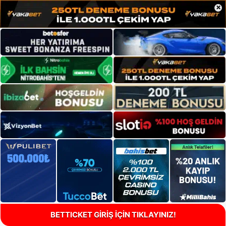
×
BETTICKET GİRİŞ İÇİN TIKLAYINIZ!