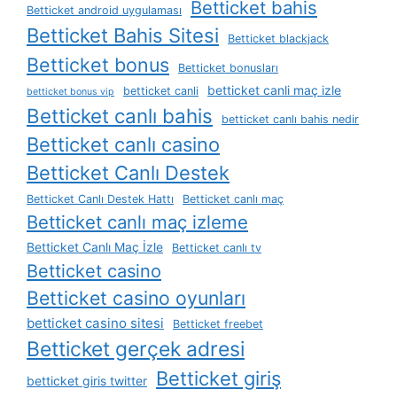
Betticket bahis
Betticket android uygulaması
Betticket Bahis Sitesi
Betticket blackjack
Betticket bonus
Betticket bonusları
betticket canli maç izle
betticket canli
betticket bonus vip
Betticket canlı bahis
betticket canlı bahis nedir
Betticket canlı casino
Betticket Canlı Destek
Betticket Canlı Destek Hattı
Betticket canlı maç
Betticket canlı maç izleme
Betticket Canlı Maç İzle
Betticket canlı tv
Betticket casino
Betticket casino oyunları
betticket casino sitesi
Betticket freebet
Betticket gerçek adresi
Betticket giriş
betticket giris twitter