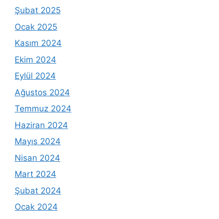
Şubat 2025
Ocak 2025
Kasım 2024
Ekim 2024
Eylül 2024
Ağustos 2024
Temmuz 2024
Haziran 2024
Mayıs 2024
Nisan 2024
Mart 2024
Şubat 2024
Ocak 2024