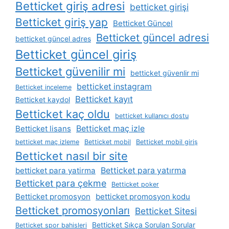
Betticket giriş adresi
betticket girişi
Betticket giriş yap
Betticket Güncel
Betticket güncel adresi
betticket güncel adres
Betticket güncel giriş
Betticket güvenilir mi
betticket güvenlir mi
betticket instagram
Betticket inceleme
Betticket kayıt
Betticket kaydol
Betticket kaç oldu
betticket kullanıcı dostu
Betticket lisans
Betticket maç izle
betticket maç izleme
Betticket mobil
Betticket mobil giriş
Betticket nasıl bir site
betticket para yatirma
Betticket para yatırma
Betticket para çekme
Betticket poker
Betticket promosyon
betticket promosyon kodu
Betticket promosyonları
Betticket Sitesi
Betticket Sıkça Sorulan Sorular
Betticket spor bahisleri