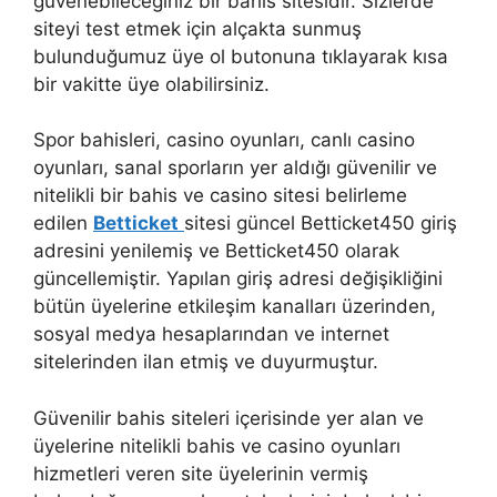
güvenebileceğiniz bir bahis sitesidir. Sizlerde
siteyi test etmek için alçakta sunmuş
bulunduğumuz üye ol butonuna tıklayarak kısa
bir vakitte üye olabilirsiniz.
Spor bahisleri, casino oyunları, canlı casino
oyunları, sanal sporların yer aldığı güvenilir ve
nitelikli bir bahis ve casino sitesi belirleme
edilen
Betticket
sitesi güncel Betticket450 giriş
adresini yenilemiş ve Betticket450 olarak
güncellemiştir. Yapılan giriş adresi değişikliğini
bütün üyelerine etkileşim kanalları üzerinden,
sosyal medya hesaplarından ve internet
sitelerinden ilan etmiş ve duyurmuştur.
Güvenilir bahis siteleri içerisinde yer alan ve
üyelerine nitelikli bahis ve casino oyunları
hizmetleri veren site üyelerinin vermiş