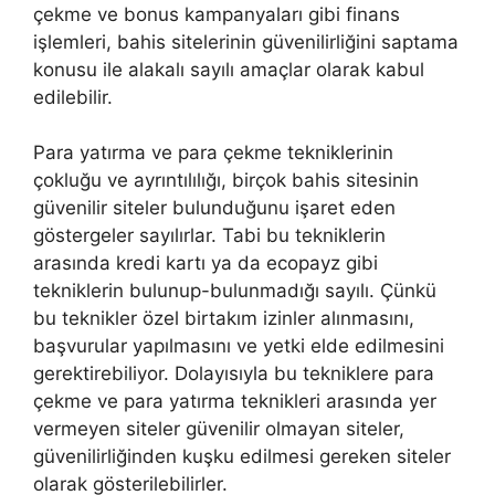
çekme ve bonus kampanyaları gibi finans
işlemleri, bahis sitelerinin güvenilirliğini saptama
konusu ile alakalı sayılı amaçlar olarak kabul
edilebilir.
Para yatırma ve para çekme tekniklerinin
çokluğu ve ayrıntılılığı, birçok bahis sitesinin
güvenilir siteler bulunduğunu işaret eden
göstergeler sayılırlar. Tabi bu tekniklerin
arasında kredi kartı ya da ecopayz gibi
tekniklerin bulunup-bulunmadığı sayılı. Çünkü
bu teknikler özel birtakım izinler alınmasını,
başvurular yapılmasını ve yetki elde edilmesini
gerektirebiliyor. Dolayısıyla bu tekniklere para
çekme ve para yatırma teknikleri arasında yer
vermeyen siteler güvenilir olmayan siteler,
güvenilirliğinden kuşku edilmesi gereken siteler
olarak gösterilebilirler.