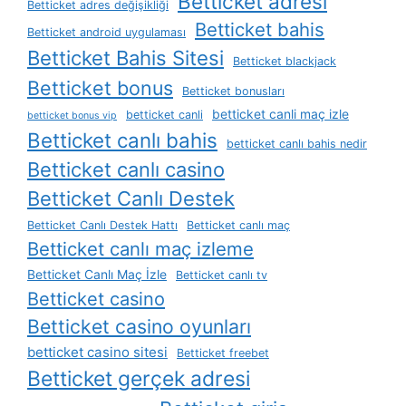
Betticket adresi
Betticket adres değişikliği
Betticket bahis
Betticket android uygulaması
Betticket Bahis Sitesi
Betticket blackjack
Betticket bonus
Betticket bonusları
betticket canli maç izle
betticket canli
betticket bonus vip
Betticket canlı bahis
betticket canlı bahis nedir
Betticket canlı casino
Betticket Canlı Destek
Betticket Canlı Destek Hattı
Betticket canlı maç
Betticket canlı maç izleme
Betticket Canlı Maç İzle
Betticket canlı tv
Betticket casino
Betticket casino oyunları
betticket casino sitesi
Betticket freebet
Betticket gerçek adresi