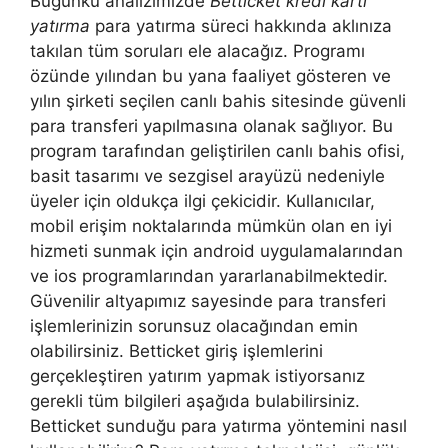
Bugünkü analizimizde
Betticket kredi kartı
yatırma
para yatırma süreci hakkında aklınıza
takılan tüm soruları ele alacağız. Programı
özünde yılından bu yana faaliyet gösteren ve
yılın şirketi seçilen canlı bahis sitesinde güvenli
para transferi yapılmasına olanak sağlıyor. Bu
program tarafından geliştirilen canlı bahis ofisi,
basit tasarımı ve sezgisel arayüzü nedeniyle
üyeler için oldukça ilgi çekicidir. Kullanıcılar,
mobil erişim noktalarında mümkün olan en iyi
hizmeti sunmak için android uygulamalarından
ve ios programlarından yararlanabilmektedir.
Güvenilir altyapımız sayesinde para transferi
işlemlerinizin sorunsuz olacağından emin
olabilirsiniz. Betticket giriş işlemlerini
gerçekleştiren yatırım yapmak istiyorsanız
gerekli tüm bilgileri aşağıda bulabilirsiniz.
Betticket sunduğu para yatırma yöntemini nasıl