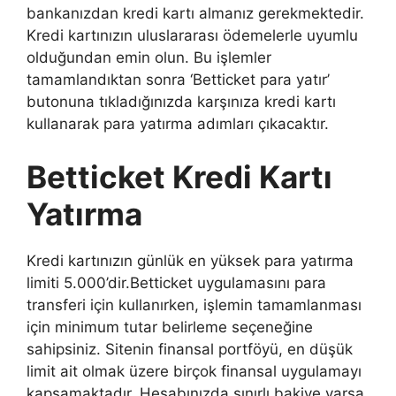
bankanızdan kredi kartı almanız gerekmektedir.
Kredi kartınızın uluslararası ödemelerle uyumlu
olduğundan emin olun. Bu işlemler
tamamlandıktan sonra ‘Betticket para yatır’
butonuna tıkladığınızda karşınıza kredi kartı
kullanarak para yatırma adımları çıkacaktır.
Betticket Kredi Kartı
Yatırma
Kredi kartınızın günlük en yüksek para yatırma
limiti 5.000’dir.Betticket uygulamasını para
transferi için kullanırken, işlemin tamamlanması
için minimum tutar belirleme seçeneğine
sahipsiniz. Sitenin finansal portföyü, en düşük
limit ait olmak üzere birçok finansal uygulamayı
kapsamaktadır. Hesabınızda sınırlı bakiye varsa