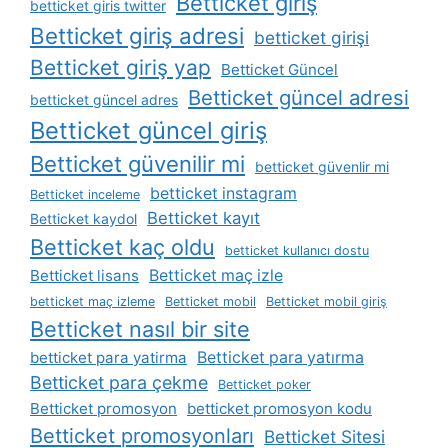
Betticket giriş
betticket giris twitter
Betticket giriş adresi
betticket girişi
Betticket giriş yap
Betticket Güncel
Betticket güncel adresi
betticket güncel adres
Betticket güncel giriş
Betticket güvenilir mi
betticket güvenlir mi
betticket instagram
Betticket inceleme
Betticket kayıt
Betticket kaydol
Betticket kaç oldu
betticket kullanıcı dostu
Betticket lisans
Betticket maç izle
betticket maç izleme
Betticket mobil
Betticket mobil giriş
Betticket nasıl bir site
betticket para yatirma
Betticket para yatırma
Betticket para çekme
Betticket poker
Betticket promosyon
betticket promosyon kodu
Betticket promosyonları
Betticket Sitesi