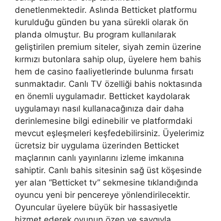
denetlenmektedir. Aslında Betticket platformu
kurulduğu günden bu yana sürekli olarak ön
planda olmuştur. Bu program kullanılarak
geliştirilen premium siteler, siyah zemin üzerine
kırmızı butonlara sahip olup, üyelere hem bahis
hem de casino faaliyetlerinde bulunma fırsatı
sunmaktadır. Canlı TV özelliği bahis noktasında
en önemli uygulamadır. Betticket kaydolarak
uygulamayı nasıl kullanacağınıza dair daha
derinlemesine bilgi edinebilir ve platformdaki
mevcut eşleşmeleri keşfedebilirsiniz. Üyelerimiz
ücretsiz bir uygulama üzerinden Betticket
maçlarının canlı yayınlarını izleme imkanına
sahiptir. Canlı bahis sitesinin sağ üst köşesinde
yer alan “Betticket tv” sekmesine tıklandığında
oyuncu yeni bir pencereye yönlendirilecektir.
Oyuncular üyelere büyük bir hassasiyetle
hizmet ederek oyunun özen ve saygıyla