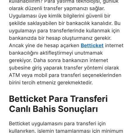
kullanabilirim? Para yatırma teknolojisi, günlük
olarak düzenli transfer yapmanızı sağlar.
Uygulaması üye kimlik bilgilerini güvenli bir
şekilde saklayabilen bir bankacılık kanalıdır. Bu
uygulamayı para transferlerinde kullanmak için
bankanızda bir hesap oluşturmanız gerekir.
Ancak yine de hesap açarken
Betticket
internet
bankacılığını aktifleştirmeyi unutmamak
gerekiyor. Daha sonra bankanızın internet
şubesine giriş yaparak transfer yöntemi olarak
ATM veya mobil para transferi seçeneklerinden
birini tercih etmeniz gerekmektedir.
Betticket Para Transferi
Canlı Bahis Sonuçları
Betticket uygulamasını para transferi için
kullanırken, işlemin tamamlanması için minimum