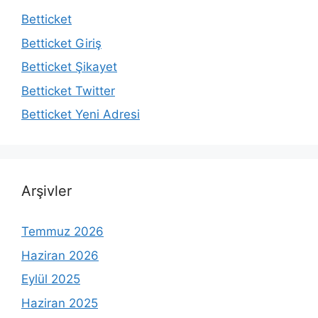
Betticket
Betticket Giriş
Betticket Şikayet
Betticket Twitter
Betticket Yeni Adresi
Arşivler
Temmuz 2026
Haziran 2026
Eylül 2025
Haziran 2025