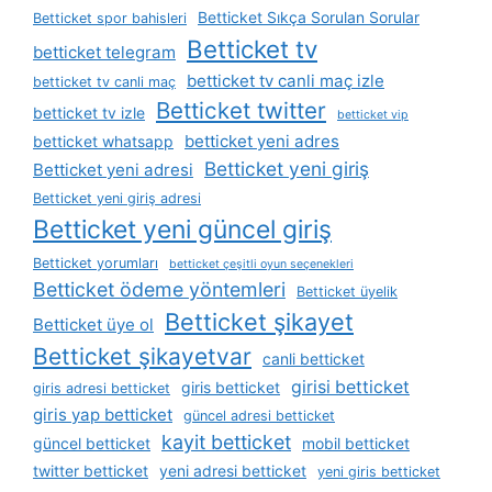
Betticket Sıkça Sorulan Sorular
Betticket spor bahisleri
Betticket tv
betticket telegram
betticket tv canli maç izle
betticket tv canli maç
Betticket twitter
betticket tv izle
betticket vip
betticket yeni adres
betticket whatsapp
Betticket yeni giriş
Betticket yeni adresi
Betticket yeni giriş adresi
Betticket yeni güncel giriş
Betticket yorumları
betticket çeşitli oyun seçenekleri
Betticket ödeme yöntemleri
Betticket üyelik
Betticket şikayet
Betticket üye ol
Betticket şikayetvar
canli betticket
girisi betticket
giris betticket
giris adresi betticket
giris yap betticket
güncel adresi betticket
kayit betticket
güncel betticket
mobil betticket
twitter betticket
yeni adresi betticket
yeni giris betticket