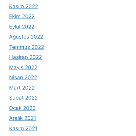
Kasım 2022
Ekim 2022
Eylül 2022
Ağustos 2022
Temmuz 2022
Haziran 2022
Mayıs 2022
Nisan 2022
Mart 2022
Şubat 2022
Ocak 2022
Aralık 2021
Kasım 2021