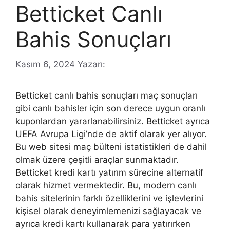
Betticket Canlı
Bahis Sonuçları
Kasım 6, 2024
Yazarı:
Betticket canlı bahis sonuçları maç sonuçları
gibi canlı bahisler için son derece uygun oranlı
kuponlardan yararlanabilirsiniz. Betticket ayrıca
UEFA Avrupa Ligi’nde de aktif olarak yer alıyor.
Bu web sitesi maç bülteni istatistikleri de dahil
olmak üzere çeşitli araçlar sunmaktadır.
Betticket kredi kartı yatırım sürecine alternatif
olarak hizmet vermektedir. Bu, modern canlı
bahis sitelerinin farklı özelliklerini ve işlevlerini
kişisel olarak deneyimlemenizi sağlayacak ve
ayrıca kredi kartı kullanarak para yatırırken