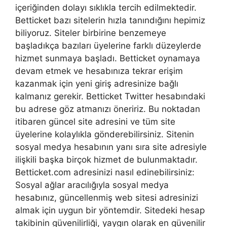
içeriğinden dolayı sıklıkla tercih edilmektedir.
Betticket bazı sitelerin hızla tanındığını hepimiz
biliyoruz. Siteler birbirine benzemeye
başladıkça bazıları üyelerine farklı düzeylerde
hizmet sunmaya başladı. Betticket oynamaya
devam etmek ve hesabınıza tekrar erişim
kazanmak için yeni giriş adresinize bağlı
kalmanız gerekir. Betticket Twitter hesabındaki
bu adrese göz atmanızı öneririz. Bu noktadan
itibaren güncel site adresini ve tüm site
üyelerine kolaylıkla gönderebilirsiniz. Sitenin
sosyal medya hesabının yanı sıra site adresiyle
ilişkili başka birçok hizmet de bulunmaktadır.
Betticket.com adresinizi nasıl edinebilirsiniz:
Sosyal ağlar aracılığıyla sosyal medya
hesabınız, güncellenmiş web sitesi adresinizi
almak için uygun bir yöntemdir. Sitedeki hesap
takibinin güvenilirliği, yaygın olarak en güvenilir