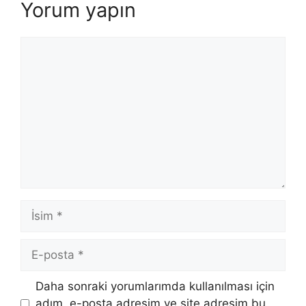
Yorum yapın
Yorum
İsim
E-
posta
İnternet
Daha sonraki yorumlarımda kullanılması için
sitesi
adım, e-posta adresim ve site adresim bu