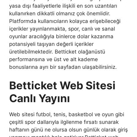
yasa dışı faaliyetlerle ilişkili en son uzantıları
kullanırken dikkatli olmanız çok önemlidir.
Platformda kullanıcıların kolayca erişebileceği
içerikler yayınlanmakta, spor, canlı ve sanal
oyunlar aracılığıyla binlerce dolar kazanma
potansiyeli taşıyan değerli içerikler
üretilebilmektedir. Betticket olağanüstü
performansına ve üst ve alt kademe
bonuslarına ayrı bir sayfadan ulaşabilirsiniz.
Betticket Web Sitesi
Canlı Yayını
Web sitesi futbol, ​​tenis, basketbol ve oyun gibi
çeşitli spor dallarıyla ilgilenme fırsatı sunarak
haftanın günü ne olursa olsun günlük olarak giriş