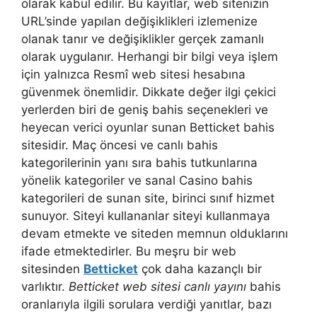
olarak kabul edilir. Bu kayıtlar, web sitenizin
URL’sinde yapılan değişiklikleri izlemenize
olanak tanır ve değişiklikler gerçek zamanlı
olarak uygulanır. Herhangi bir bilgi veya işlem
için yalnızca Resmî web sitesi hesabına
güvenmek önemlidir. Dikkate değer ilgi çekici
yerlerden biri de geniş bahis seçenekleri ve
heyecan verici oyunlar sunan Betticket bahis
sitesidir. Maç öncesi ve canlı bahis
kategorilerinin yanı sıra bahis tutkunlarına
yönelik kategoriler ve sanal Casino bahis
kategorileri de sunan site, birinci sınıf hizmet
sunuyor. Siteyi kullananlar siteyi kullanmaya
devam etmekte ve siteden memnun olduklarını
ifade etmektedirler. Bu meşru bir web
sitesinden
Betticket
çok daha kazançlı bir
varlıktır.
Betticket web sitesi canlı yayını
bahis
oranlarıyla ilgili sorulara verdiği yanıtlar, bazı