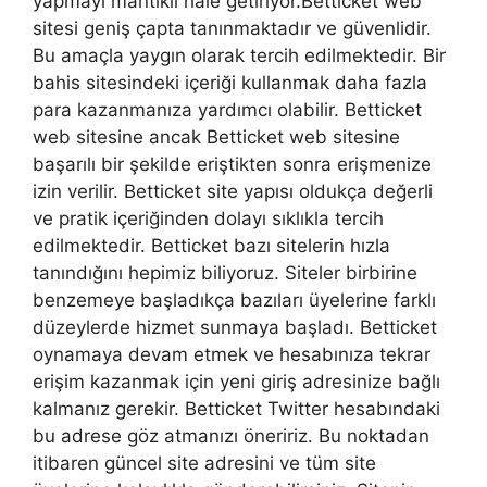
yapmayı mantıklı hale getiriyor.Betticket web
sitesi geniş çapta tanınmaktadır ve güvenlidir.
Bu amaçla yaygın olarak tercih edilmektedir. Bir
bahis sitesindeki içeriği kullanmak daha fazla
para kazanmanıza yardımcı olabilir. Betticket
web sitesine ancak Betticket web sitesine
başarılı bir şekilde eriştikten sonra erişmenize
izin verilir. Betticket site yapısı oldukça değerli
ve pratik içeriğinden dolayı sıklıkla tercih
edilmektedir. Betticket bazı sitelerin hızla
tanındığını hepimiz biliyoruz. Siteler birbirine
benzemeye başladıkça bazıları üyelerine farklı
düzeylerde hizmet sunmaya başladı. Betticket
oynamaya devam etmek ve hesabınıza tekrar
erişim kazanmak için yeni giriş adresinize bağlı
kalmanız gerekir. Betticket Twitter hesabındaki
bu adrese göz atmanızı öneririz. Bu noktadan
itibaren güncel site adresini ve tüm site