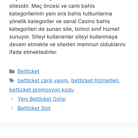
sitesidir. Maç öncesi ve canlı bahis
kategorilerinin yanı sıra bahis tutkunlarına
yönelik kategoriler ve sanal Casino bahis
kategorileri de sunan site, birinci sınıf hizmet
sunuyor. Siteyi kullananlar siteyi kullanmaya
devam etmekte ve siteden memnun olduklarını
ifade etmektedirler.
Kategoriler
Betticket
Etiketler
betticket canlı yayını
,
betticket hizmetleri
,
betticket promosyon kodu
Yeni Betticket Girişi
Betticket Slot