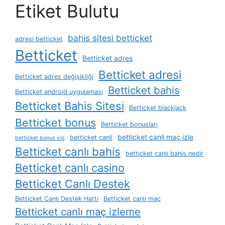
Etiket Bulutu
bahis sitesi betticket
adresi betticket
Betticket
Betticket adres
Betticket adresi
Betticket adres değişikliği
Betticket bahis
Betticket android uygulaması
Betticket Bahis Sitesi
Betticket blackjack
Betticket bonus
Betticket bonusları
betticket canli maç izle
betticket canli
betticket bonus vip
Betticket canlı bahis
betticket canlı bahis nedir
Betticket canlı casino
Betticket Canlı Destek
Betticket Canlı Destek Hattı
Betticket canlı maç
Betticket canlı maç izleme