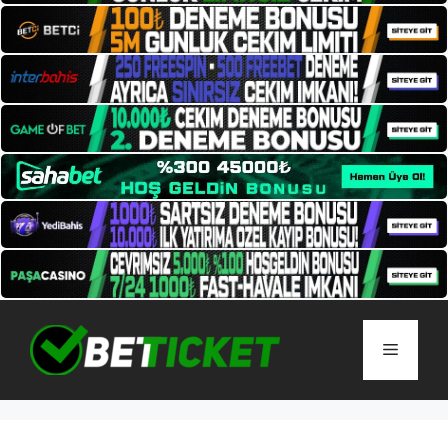
İçeriğe
atla
Menü