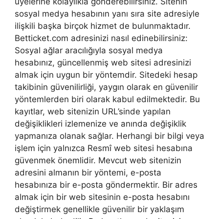
üyelerine kolaylıkla gönderebilirsiniz. Sitenin
sosyal medya hesabının yanı sıra site adresiyle
ilişkili başka birçok hizmet de bulunmaktadır.
Betticket.com adresinizi nasıl edinebilirsiniz:
Sosyal ağlar aracılığıyla sosyal medya
hesabınız, güncellenmiş web sitesi adresinizi
almak için uygun bir yöntemdir. Sitedeki hesap
takibinin güvenilirliği, yaygın olarak en güvenilir
yöntemlerden biri olarak kabul edilmektedir. Bu
kayıtlar, web sitenizin URL’sinde yapılan
değişiklikleri izlemenize ve anında değişiklik
yapmanıza olanak sağlar. Herhangi bir bilgi veya
işlem için yalnızca Resmî web sitesi hesabına
güvenmek önemlidir. Mevcut web sitenizin
adresini almanın bir yöntemi, e-posta
hesabınıza bir e-posta göndermektir. Bir adres
almak için bir web sitesinin e-posta hesabını
değiştirmek genellikle güvenilir bir yaklaşım