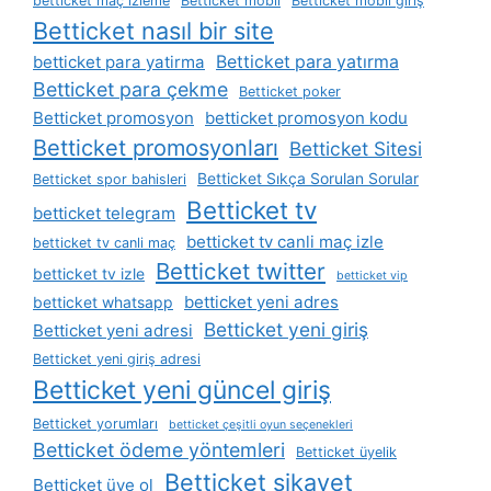
betticket maç izleme
Betticket mobil
Betticket mobil giriş
Betticket nasıl bir site
betticket para yatirma
Betticket para yatırma
Betticket para çekme
Betticket poker
Betticket promosyon
betticket promosyon kodu
Betticket promosyonları
Betticket Sitesi
Betticket Sıkça Sorulan Sorular
Betticket spor bahisleri
Betticket tv
betticket telegram
betticket tv canli maç izle
betticket tv canli maç
Betticket twitter
betticket tv izle
betticket vip
betticket yeni adres
betticket whatsapp
Betticket yeni giriş
Betticket yeni adresi
Betticket yeni giriş adresi
Betticket yeni güncel giriş
Betticket yorumları
betticket çeşitli oyun seçenekleri
Betticket ödeme yöntemleri
Betticket üyelik
Betticket şikayet
Betticket üye ol