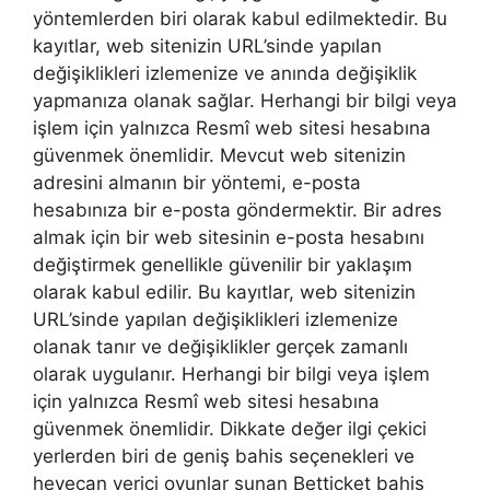
yöntemlerden biri olarak kabul edilmektedir. Bu
kayıtlar, web sitenizin URL’sinde yapılan
değişiklikleri izlemenize ve anında değişiklik
yapmanıza olanak sağlar. Herhangi bir bilgi veya
işlem için yalnızca Resmî web sitesi hesabına
güvenmek önemlidir. Mevcut web sitenizin
adresini almanın bir yöntemi, e-posta
hesabınıza bir e-posta göndermektir. Bir adres
almak için bir web sitesinin e-posta hesabını
değiştirmek genellikle güvenilir bir yaklaşım
olarak kabul edilir. Bu kayıtlar, web sitenizin
URL’sinde yapılan değişiklikleri izlemenize
olanak tanır ve değişiklikler gerçek zamanlı
olarak uygulanır. Herhangi bir bilgi veya işlem
için yalnızca Resmî web sitesi hesabına
güvenmek önemlidir. Dikkate değer ilgi çekici
yerlerden biri de geniş bahis seçenekleri ve
heyecan verici oyunlar sunan Betticket bahis