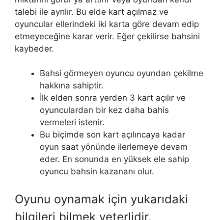
talebi ile ayrılır. Bu elde kart açılmaz ve
oyuncular ellerindeki iki karta göre devam edip
etmeyeceğine karar verir. Eğer çekilirse bahsini
kaybeder.
Bahsi görmeyen oyuncu oyundan çekilme
hakkına sahiptir.
İlk elden sonra yerden 3 kart açılır ve
oyunculardan bir kez daha bahis
vermeleri istenir.
Bu biçimde son kart açılıncaya kadar
oyun saat yönünde ilerlemeye devam
eder. En sonunda en yüksek ele sahip
oyuncu bahsin kazananı olur.
Oyunu oynamak için yukarıdaki
bilgileri bilmek yeterlidir.