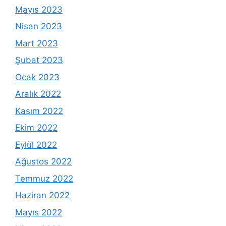
Mayıs 2023
Nisan 2023
Mart 2023
Şubat 2023
Ocak 2023
Aralık 2022
Kasım 2022
Ekim 2022
Eylül 2022
Ağustos 2022
Temmuz 2022
Haziran 2022
Mayıs 2022