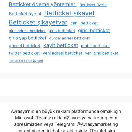
Betticket ödeme yöntemleri
Betticket üyelik
Betticket şikayet
Betticket üye ol
Betticket şikayetvar
canli betticket
girisi betticket
giris betticket
giris adresi betticket
giris yap betticket
güncel adresi betticket
kayit betticket
güncel betticket
mobil betticket
twitter betticket
yeni adresi betticket
yeni giris betticket
betticket tv’nin üyeleri
Avrasya'nın en büyük reklam platformunda olmak için
Microsoft Teams:
reklam@avrasyamarketing.com
adresimizden veya Telegram: @Avrasyamarketing
adresimizden irtibat kurabilirsiniz. (Tek iletişim