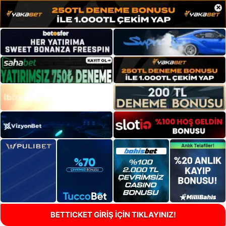
×
BETTICKET GİRİŞ İÇİN TIKLAYINIZ!