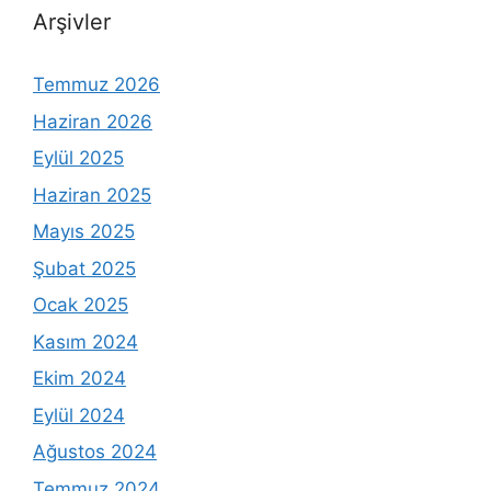
Arşivler
Temmuz 2026
Haziran 2026
Eylül 2025
Haziran 2025
Mayıs 2025
Şubat 2025
Ocak 2025
Kasım 2024
Ekim 2024
Eylül 2024
Ağustos 2024
Temmuz 2024