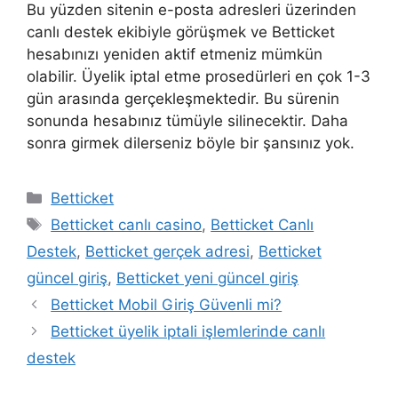
Bu yüzden sitenin e-posta adresleri üzerinden
canlı destek ekibiyle görüşmek ve Betticket
hesabınızı yeniden aktif etmeniz mümkün
olabilir. Üyelik iptal etme prosedürleri en çok 1-3
gün arasında gerçekleşmektedir. Bu sürenin
sonunda hesabınız tümüyle silinecektir. Daha
sonra girmek dilerseniz böyle bir şansınız yok.
Kategoriler
Betticket
Etiketler
Betticket canlı casino
,
Betticket Canlı
Destek
,
Betticket gerçek adresi
,
Betticket
güncel giriş
,
Betticket yeni güncel giriş
Betticket Mobil Giriş Güvenli mi?
Betticket üyelik iptali işlemlerinde canlı
destek