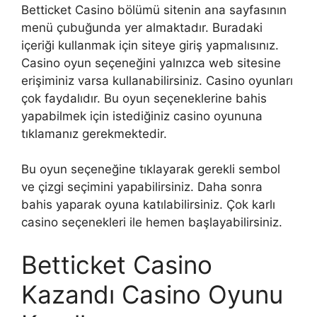
Betticket Casino bölümü sitenin ana sayfasının
menü çubuğunda yer almaktadır. Buradaki
içeriği kullanmak için siteye giriş yapmalısınız.
Casino oyun seçeneğini yalnızca web sitesine
erişiminiz varsa kullanabilirsiniz. Casino oyunları
çok faydalıdır. Bu oyun seçeneklerine bahis
yapabilmek için istediğiniz casino oyununa
tıklamanız gerekmektedir.
Bu oyun seçeneğine tıklayarak gerekli sembol
ve çizgi seçimini yapabilirsiniz. Daha sonra
bahis yaparak oyuna katılabilirsiniz. Çok karlı
casino seçenekleri ile hemen başlayabilirsiniz.
Betticket Casino
Kazandı Casino Oyunu