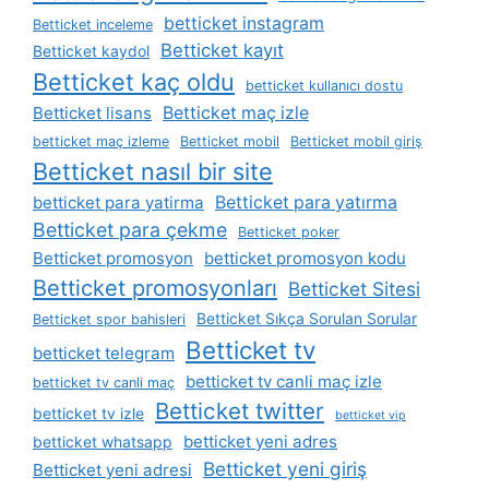
betticket instagram
Betticket inceleme
Betticket kayıt
Betticket kaydol
Betticket kaç oldu
betticket kullanıcı dostu
Betticket lisans
Betticket maç izle
betticket maç izleme
Betticket mobil
Betticket mobil giriş
Betticket nasıl bir site
betticket para yatirma
Betticket para yatırma
Betticket para çekme
Betticket poker
Betticket promosyon
betticket promosyon kodu
Betticket promosyonları
Betticket Sitesi
Betticket Sıkça Sorulan Sorular
Betticket spor bahisleri
Betticket tv
betticket telegram
betticket tv canli maç izle
betticket tv canli maç
Betticket twitter
betticket tv izle
betticket vip
betticket yeni adres
betticket whatsapp
Betticket yeni giriş
Betticket yeni adresi