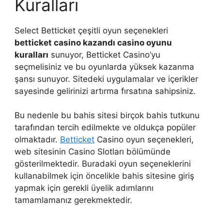
Kuralları
Select Betticket çeşitli oyun seçenekleri
betticket casino kazandı casino oyunu
kuralları
sunuyor, Betticket Casino’yu
seçmelisiniz ve bu oyunlarda yüksek kazanma
şansı sunuyor. Sitedeki uygulamalar ve içerikler
sayesinde gelirinizi artırma fırsatına sahipsiniz.
Bu nedenle bu bahis sitesi birçok bahis tutkunu
tarafından tercih edilmekte ve oldukça popüler
olmaktadır.
Betticket
Casino oyun seçenekleri,
web sitesinin Casino Slotları bölümünde
gösterilmektedir. Buradaki oyun seçeneklerini
kullanabilmek için öncelikle bahis sitesine giriş
yapmak için gerekli üyelik adımlarını
tamamlamanız gerekmektedir.