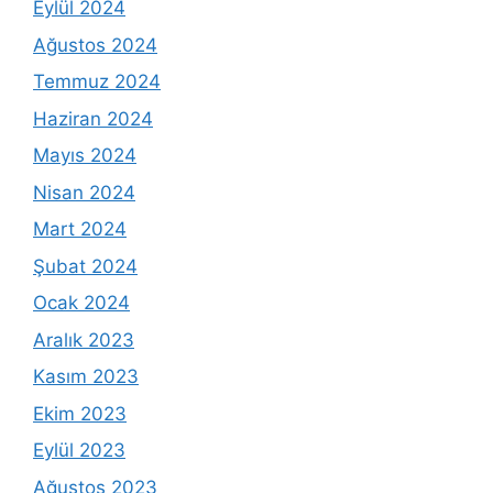
Eylül 2024
Ağustos 2024
Temmuz 2024
Haziran 2024
Mayıs 2024
Nisan 2024
Mart 2024
Şubat 2024
Ocak 2024
Aralık 2023
Kasım 2023
Ekim 2023
Eylül 2023
Ağustos 2023