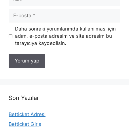
E-
posta
İnternet
Daha sonraki yorumlarımda kullanılması için
sitesi
adım, e-posta adresim ve site adresim bu
tarayıcıya kaydedilsin.
Son Yazılar
Betticket Adresi
Betticket Giriş