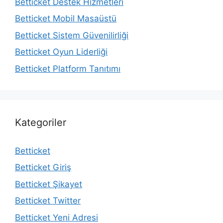
Betticket Destek Hizmetleri
Betticket Mobil Masaüstü
Betticket Sistem Güvenilirliği
Betticket Oyun Liderliği
Betticket Platform Tanıtımı
Kategoriler
Betticket
Betticket Giriş
Betticket Şikayet
Betticket Twitter
Betticket Yeni Adresi