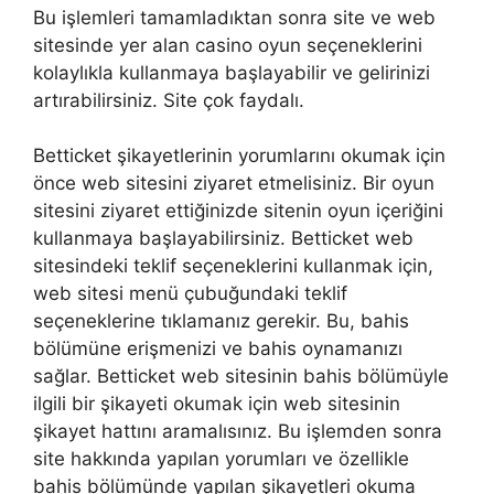
Bu işlemleri tamamladıktan sonra site ve web
sitesinde yer alan casino oyun seçeneklerini
kolaylıkla kullanmaya başlayabilir ve gelirinizi
artırabilirsiniz. Site çok faydalı.
Betticket şikayetlerinin yorumlarını okumak için
önce web sitesini ziyaret etmelisiniz. Bir oyun
sitesini ziyaret ettiğinizde sitenin oyun içeriğini
kullanmaya başlayabilirsiniz. Betticket web
sitesindeki teklif seçeneklerini kullanmak için,
web sitesi menü çubuğundaki teklif
seçeneklerine tıklamanız gerekir. Bu, bahis
bölümüne erişmenizi ve bahis oynamanızı
sağlar. Betticket web sitesinin bahis bölümüyle
ilgili bir şikayeti okumak için web sitesinin
şikayet hattını aramalısınız. Bu işlemden sonra
site hakkında yapılan yorumları ve özellikle
bahis bölümünde yapılan şikayetleri okuma