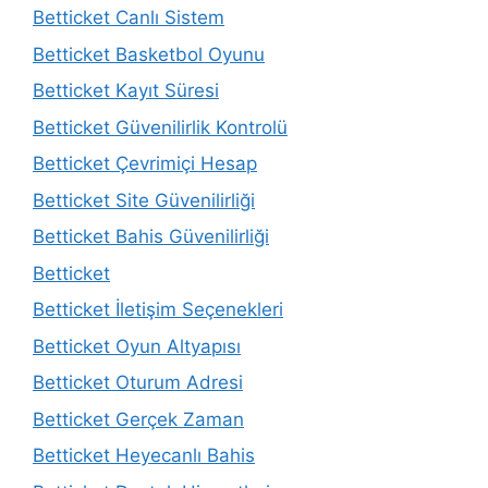
Betticket Canlı Sistem
Betticket Basketbol Oyunu
Betticket Kayıt Süresi
Betticket Güvenilirlik Kontrolü
Betticket Çevrimiçi Hesap
Betticket Site Güvenilirliği
Betticket Bahis Güvenilirliği
Betticket
Betticket İletişim Seçenekleri
Betticket Oyun Altyapısı
Betticket Oturum Adresi
Betticket Gerçek Zaman
Betticket Heyecanlı Bahis