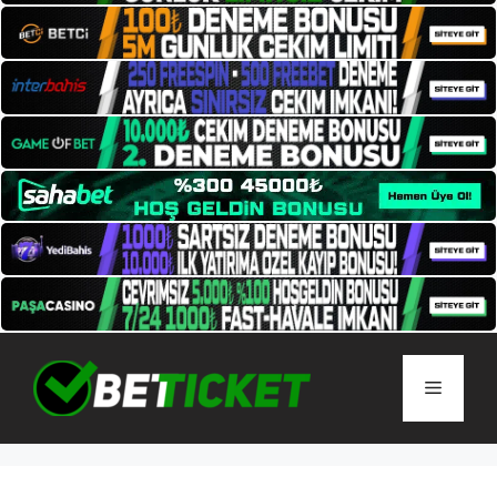
İçeriğe
atla
Menü