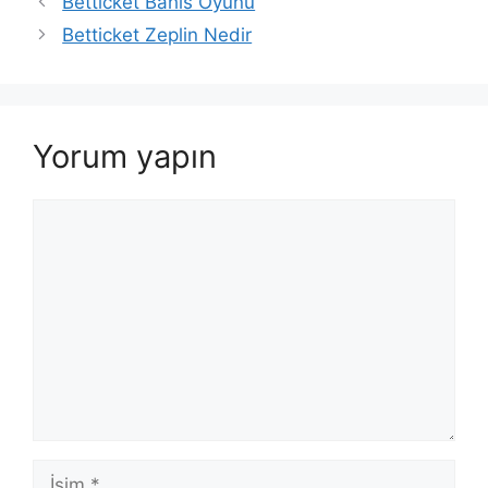
Betticket Bahis Oyunu
Betticket Zeplin Nedir
Yorum yapın
Yorum
İsim