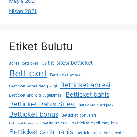
Mayıs 2021
Nisan 2021
Etiket Bulutu
bahis sitesi betticket
adresi betticket
Betticket
Betticket adres
Betticket adresi
Betticket adres değişikliği
Betticket bahis
Betticket android uygulaması
Betticket Bahis Sitesi
Betticket blackjack
Betticket bonus
Betticket bonusları
betticket canli maç izle
betticket canli
betticket bonus vip
Betticket canlı bahis
betticket canlı bahis nedir