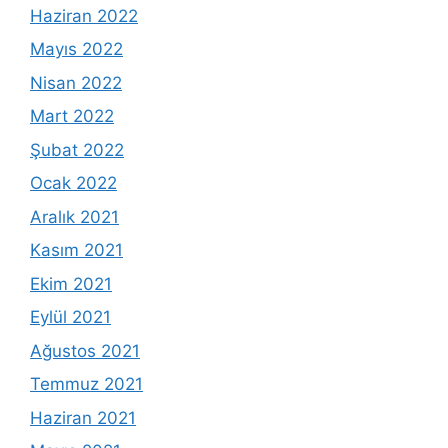
Haziran 2022
Mayıs 2022
Nisan 2022
Mart 2022
Şubat 2022
Ocak 2022
Aralık 2021
Kasım 2021
Ekim 2021
Eylül 2021
Ağustos 2021
Temmuz 2021
Haziran 2021