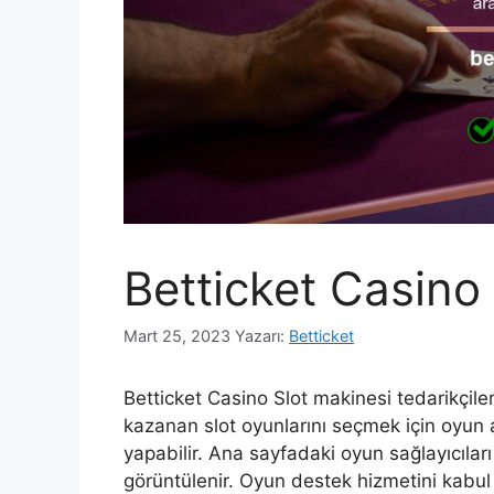
Betticket Casino 
Mart 25, 2023
Yazarı:
Betticket
Betticket Casino Slot makinesi tedarikçiler
kazanan slot oyunlarını seçmek için oyun 
yapabilir. Ana sayfadaki oyun sağlayıcıla
görüntülenir. Oyun destek hizmetini kabul