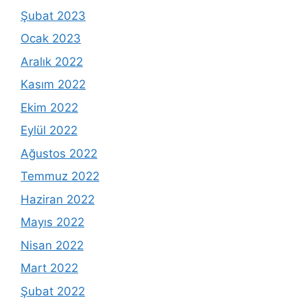
Şubat 2023
Ocak 2023
Aralık 2022
Kasım 2022
Ekim 2022
Eylül 2022
Ağustos 2022
Temmuz 2022
Haziran 2022
Mayıs 2022
Nisan 2022
Mart 2022
Şubat 2022