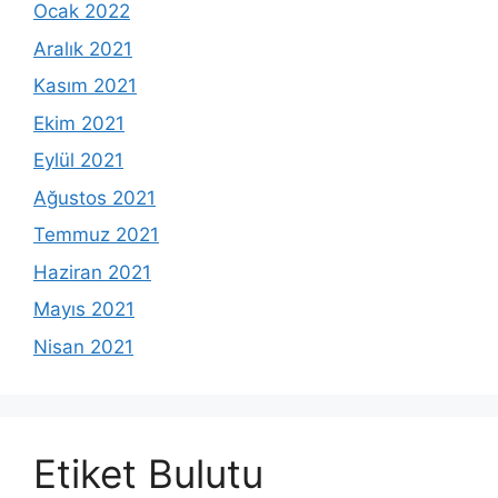
Ocak 2022
Aralık 2021
Kasım 2021
Ekim 2021
Eylül 2021
Ağustos 2021
Temmuz 2021
Haziran 2021
Mayıs 2021
Nisan 2021
Etiket Bulutu