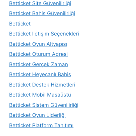
Betticket Site Güvenilirliği
Betticket Bahis Güvenilirliği
Betticket
Betticket İletişim Seçenekleri
Betticket Oyun Altyapısı
Betticket Oturum Adresi
Betticket Gerçek Zaman
Betticket Heyecanlı Bahis
Betticket Destek Hizmetleri
Betticket Mobil Masaüstü
Betticket Sistem Güvenilirliği
Betticket Oyun Liderliği
Betticket Platform Tanıtımı