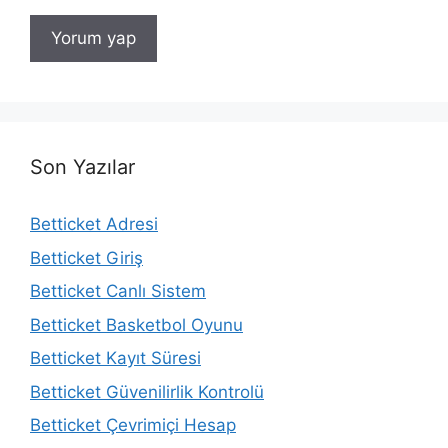
Son Yazılar
Betticket Adresi
Betticket Giriş
Betticket Canlı Sistem
Betticket Basketbol Oyunu
Betticket Kayıt Süresi
Betticket Güvenilirlik Kontrolü
Betticket Çevrimiçi Hesap