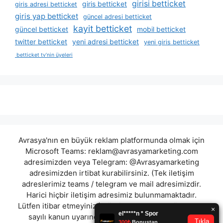
girisi betticket
giris betticket
giris adresi betticket
giris yap betticket
güncel adresi betticket
kayit betticket
güncel betticket
mobil betticket
twitter betticket
yeni adresi betticket
yeni giris betticket
betticket tv’nin üyeleri
Avrasya'nın en büyük reklam platformunda olmak için
Microsoft Teams:
reklam@avrasyamarketing.com
adresimizden veya Telegram: @Avrasyamarketing
adresimizden irtibat kurabilirsiniz. (Tek iletişim
adreslerimiz teams / telegram ve mail adresimizdir.
Harici hiçbir iletişim adresimiz bulunmamaktadır.
Lütfen itibar etmeyiniz.) Türkiye yasalarına göre 7258
sayılı kanun uyarınca yasa dışı bahis oynamanın