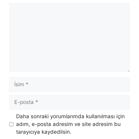
Yorum
İsim
E-
posta
İnternet
Daha sonraki yorumlarımda kullanılması için
sitesi
adım, e-posta adresim ve site adresim bu
tarayıcıya kaydedilsin.