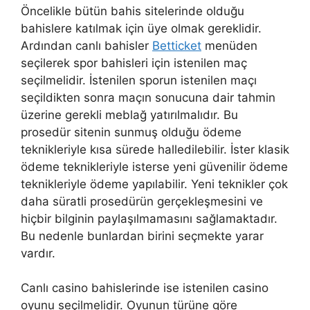
Öncelikle bütün bahis sitelerinde olduğu
bahislere katılmak için üye olmak gereklidir.
Ardından canlı bahisler
Betticket
menüden
seçilerek spor bahisleri için istenilen maç
seçilmelidir. İstenilen sporun istenilen maçı
seçildikten sonra maçın sonucuna dair tahmin
üzerine gerekli meblağ yatırılmalıdır. Bu
prosedür sitenin sunmuş olduğu ödeme
teknikleriyle kısa sürede halledilebilir. İster klasik
ödeme teknikleriyle isterse yeni güvenilir ödeme
teknikleriyle ödeme yapılabilir. Yeni teknikler çok
daha süratli prosedürün gerçekleşmesini ve
hiçbir bilginin paylaşılmamasını sağlamaktadır.
Bu nedenle bunlardan birini seçmekte yarar
vardır.
Canlı casino bahislerinde ise istenilen casino
oyunu seçilmelidir. Oyunun türüne göre