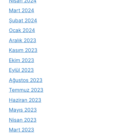
Nisan 2024
Mart 2024
Şubat 2024
Ocak 2024
Aralık 2023
Kasım 2023
Ekim 2023
Eylül 2023
Ağustos 2023
Temmuz 2023
Haziran 2023
Mayıs 2023
Nisan 2023
Mart 2023