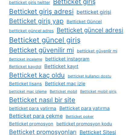
Betticket giriş
betticket giris twitter
Betticket giriş adresi
betticket girişi
Betticket giriş yap
Betticket Güncel
Betticket güncel adresi
betticket güncel adres
Betticket güncel giriş
Betticket güvenilir mi
betticket güvenlir mi
betticket instagram
Betticket inceleme
Betticket kayıt
Betticket kaydol
Betticket kaç oldu
betticket kullanıcı dostu
Betticket lisans
Betticket maç izle
betticket maç izleme
Betticket mobil
Betticket mobil giriş
Betticket nasıl bir site
betticket para yatirma
Betticket para yatırma
Betticket para çekme
Betticket poker
Betticket promosyon
betticket promosyon kodu
Betticket promosyonları
Betticket Sitesi