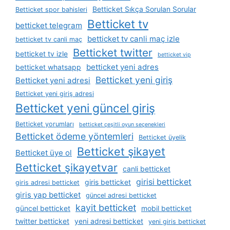
Betticket Sıkça Sorulan Sorular
Betticket spor bahisleri
Betticket tv
betticket telegram
betticket tv canli maç izle
betticket tv canli maç
Betticket twitter
betticket tv izle
betticket vip
betticket yeni adres
betticket whatsapp
Betticket yeni giriş
Betticket yeni adresi
Betticket yeni giriş adresi
Betticket yeni güncel giriş
Betticket yorumları
betticket çeşitli oyun seçenekleri
Betticket ödeme yöntemleri
Betticket üyelik
Betticket şikayet
Betticket üye ol
Betticket şikayetvar
canli betticket
girisi betticket
giris betticket
giris adresi betticket
giris yap betticket
güncel adresi betticket
kayit betticket
güncel betticket
mobil betticket
twitter betticket
yeni adresi betticket
yeni giris betticket