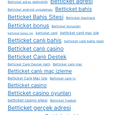
Betticket adresi
Betticket adres değişikliği
Betticket bahis
Betticket android uygulaması
Betticket Bahis Sitesi
Betticket blackjack
Betticket bonus
Betticket bonusları
betticket canli maç izle
betticket canli
betticket bonus vip
Betticket canlı bahis
betticket canlı bahis nedir
Betticket canlı casino
Betticket Canlı Destek
Betticket Canlı Destek Hattı
Betticket canlı maç
Betticket canlı maç izleme
Betticket Canlı Maç İzle
Betticket canlı tv
Betticket casino
Betticket casino oyunları
betticket casino sitesi
Betticket freebet
Betticket gerçek adresi