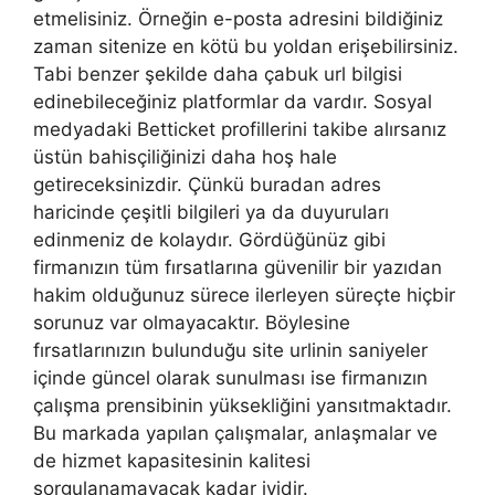
etmelisiniz. Örneğin e-posta adresini bildiğiniz
zaman sitenize en kötü bu yoldan erişebilirsiniz.
Tabi benzer şekilde daha çabuk url bilgisi
edinebileceğiniz platformlar da vardır. Sosyal
medyadaki Betticket profillerini takibe alırsanız
üstün bahisçiliğinizi daha hoş hale
getireceksinizdir. Çünkü buradan adres
haricinde çeşitli bilgileri ya da duyuruları
edinmeniz de kolaydır. Gördüğünüz gibi
firmanızın tüm fırsatlarına güvenilir bir yazıdan
hakim olduğunuz sürece ilerleyen süreçte hiçbir
sorunuz var olmayacaktır. Böylesine
fırsatlarınızın bulunduğu site urlinin saniyeler
içinde güncel olarak sunulması ise firmanızın
çalışma prensibinin yüksekliğini yansıtmaktadır.
Bu markada yapılan çalışmalar, anlaşmalar ve
de hizmet kapasitesinin kalitesi
sorgulanamayacak kadar iyidir.