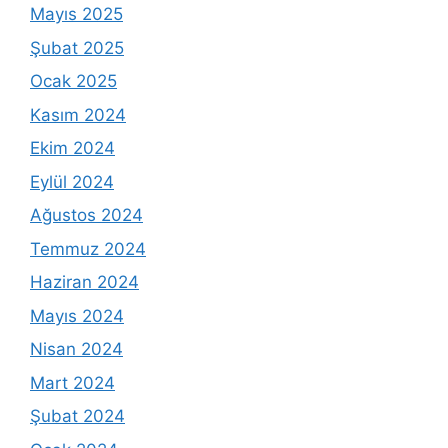
Mayıs 2025
Şubat 2025
Ocak 2025
Kasım 2024
Ekim 2024
Eylül 2024
Ağustos 2024
Temmuz 2024
Haziran 2024
Mayıs 2024
Nisan 2024
Mart 2024
Şubat 2024