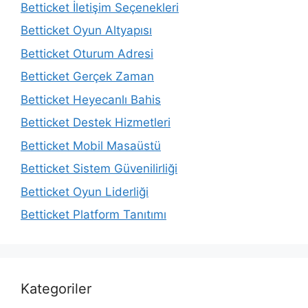
Betticket İletişim Seçenekleri
Betticket Oyun Altyapısı
Betticket Oturum Adresi
Betticket Gerçek Zaman
Betticket Heyecanlı Bahis
Betticket Destek Hizmetleri
Betticket Mobil Masaüstü
Betticket Sistem Güvenilirliği
Betticket Oyun Liderliği
Betticket Platform Tanıtımı
Kategoriler