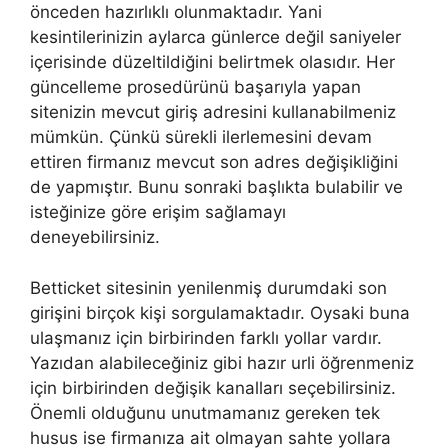
önceden hazırlıklı olunmaktadır. Yani
kesintilerinizin aylarca günlerce değil saniyeler
içerisinde düzeltildiğini belirtmek olasıdır. Her
güncelleme prosedürünü başarıyla yapan
sitenizin mevcut giriş adresini kullanabilmeniz
mümkün. Çünkü sürekli ilerlemesini devam
ettiren firmanız mevcut son adres değişikliğini
de yapmıştır. Bunu sonraki başlıkta bulabilir ve
isteğinize göre erişim sağlamayı
deneyebilirsiniz.
Betticket sitesinin yenilenmiş durumdaki son
girişini birçok kişi sorgulamaktadır. Oysaki buna
ulaşmanız için birbirinden farklı yollar vardır.
Yazıdan alabileceğiniz gibi hazır urli öğrenmeniz
için birbirinden değişik kanalları seçebilirsiniz.
Önemli olduğunu unutmamanız gereken tek
husus ise firmanıza ait olmayan sahte yollara