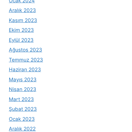
Ocak 2024
Aralık 2023
Kasım 2023
Ekim 2023
Eylül 2023
Ağustos 2023
Temmuz 2023
Haziran 2023
Mayıs 2023
Nisan 2023
Mart 2023
Şubat 2023
Ocak 2023
Aralık 2022