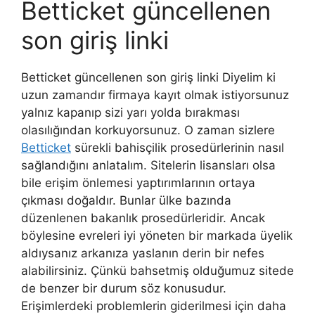
Betticket güncellenen
son giriş linki
Betticket güncellenen son giriş linki Diyelim ki
uzun zamandır firmaya kayıt olmak istiyorsunuz
yalnız kapanıp sizi yarı yolda bırakması
olasılığından korkuyorsunuz. O zaman sizlere
Betticket
sürekli bahisçilik prosedürlerinin nasıl
sağlandığını anlatalım. Sitelerin lisansları olsa
bile erişim önlemesi yaptırımlarının ortaya
çıkması doğaldır. Bunlar ülke bazında
düzenlenen bakanlık prosedürleridir. Ancak
böylesine evreleri iyi yöneten bir markada üyelik
aldıysanız arkanıza yaslanın derin bir nefes
alabilirsiniz. Çünkü bahsetmiş olduğumuz sitede
de benzer bir durum söz konusudur.
Erişimlerdeki problemlerin giderilmesi için daha