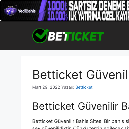
İçeriğe
atla
Betticket Güvenil
Mart 29, 2022
Yazarı:
Betticket
Betticket Güvenilir B
Betticket Güvenilir Bahis Sitesi Bir bahis
şey güvenilirliktir. Çünkü tercih edilecek s