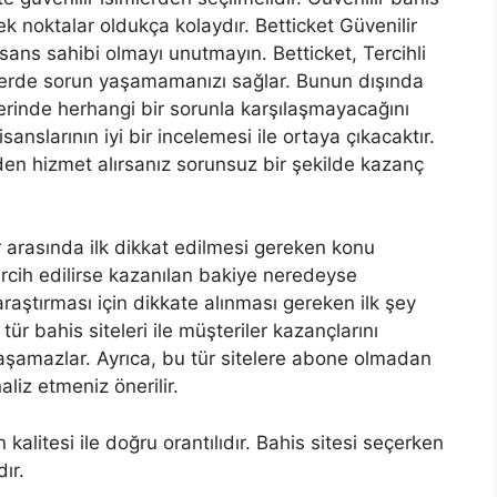
cek noktalar oldukça kolaydır. Betticket Güvenilir
isans sahibi olmayı unutmayın. Betticket, Tercihli
lemlerde sorun yaşamamanızı sağlar. Bunun dışında
erinde herhangi bir sorunla karşılaşmayacağını
isanslarının iyi bir incelemesi ile ortaya çıkacaktır.
teden hizmet alırsanız sorunsuz bir şekilde kazanç
er arasında ilk dikkat edilmesi gereken konu
tercih edilirse kazanılan bakiye neredeyse
araştırması için dikkate alınması gereken ilk şey
ür bahis siteleri ile müşteriler kazançlarını
aşamazlar. Ayrıca, bu tür sitelere abone olmadan
aliz etmeniz önerilir.
in kalitesi ile doğru orantılıdır. Bahis sitesi seçerken
ır.