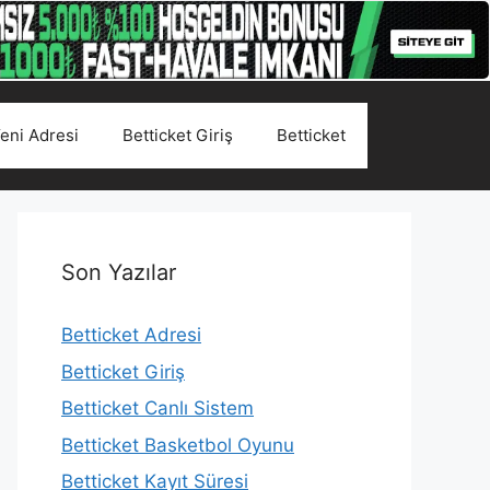
Yeni Adresi
Betticket Giriş
Betticket
Son Yazılar
Betticket Adresi
Betticket Giriş
Betticket Canlı Sistem
Betticket Basketbol Oyunu
Betticket Kayıt Süresi