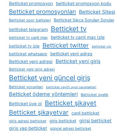
Betticket promosyon
betticket promosyon kodu
Betticket promosyonları
Betticket Sitesi
Betticket Sıkça Sorulan Sorular
Betticket spor bahisleri
Betticket tv
betticket telegram
betticket tv canli maç izle
betticket tv canli maç
Betticket twitter
betticket tv izle
betticket vip
betticket yeni adres
betticket whatsapp
Betticket yeni giriş
Betticket yeni adresi
Betticket yeni giriş adresi
Betticket yeni güncel giriş
Betticket yorumları
betticket çeşitli oyun seçenekleri
Betticket ödeme yöntemleri
Betticket üyelik
Betticket şikayet
Betticket üye ol
Betticket şikayetvar
canli betticket
girisi betticket
giris betticket
giris adresi betticket
giris yap betticket
güncel adresi betticket