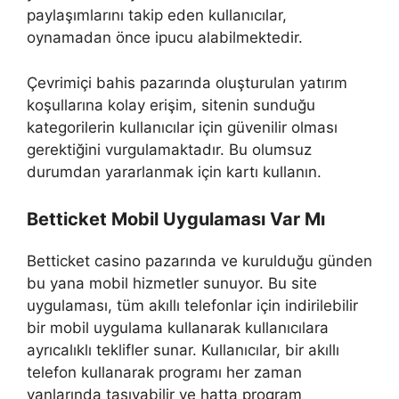
paylaşımlarını takip eden kullanıcılar,
oynamadan önce ipucu alabilmektedir.
Çevrimiçi bahis pazarında oluşturulan yatırım
koşullarına kolay erişim, sitenin sunduğu
kategorilerin kullanıcılar için güvenilir olması
gerektiğini vurgulamaktadır. Bu olumsuz
durumdan yararlanmak için kartı kullanın.
Betticket Mobil Uygulaması Var Mı
Betticket casino pazarında ve kurulduğu günden
bu yana mobil hizmetler sunuyor. Bu site
uygulaması, tüm akıllı telefonlar için indirilebilir
bir mobil uygulama kullanarak kullanıcılara
ayrıcalıklı teklifler sunar. Kullanıcılar, bir akıllı
telefon kullanarak programı her zaman
yanlarında taşıyabilir ve hatta program