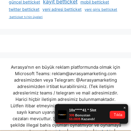
kayit betticket
güncel betticket
mobil betticket
twitter betticket
yeni adresi betticket
yeni giris betticket
betticket tv’nin üyeleri
Avrasya'nın en büyük reklam platformunda olmak için
Microsoft Teams:
reklam@avrasyamarketing.com
adresimizden veya Telegram: @Avrasyamarketing
adresimizden irtibat kurabilirsiniz. (Tek iletişim
adreslerimiz teams / telegram ve mail adresimizdir.
Harici hiçbir iletişim adresimiz bulunmamaktadır.
Lütfen itibar etmeyiniz.) Türkiye yasalarına göre 7258
sayılı kanun uyarınca yasa dışı bahis oynamanın
cezaları mevcuttur. Şu an bulunduğunuz site hiç bir
şekilde illegal bahis oyunları oynatmıyor ve oynamaya