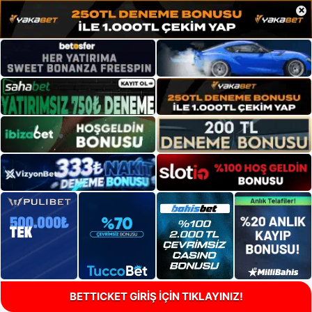
×
BETTICKET GİRİŞ İÇİN TIKLAYINIZ!