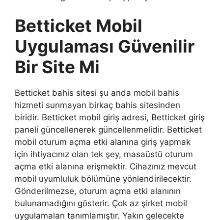
Betticket Mobil
Uygulaması Güvenilir
Bir Site Mi
Betticket bahis sitesi şu anda mobil bahis
hizmeti sunmayan birkaç bahis sitesinden
biridir. Betticket mobil giriş adresi, Betticket giriş
paneli güncellenerek güncellenmelidir. Betticket
mobil oturum açma etki alanına giriş yapmak
için ihtiyacınız olan tek şey, masaüstü oturum
açma etki alanına erişmektir. Cihazınız mevcut
mobil uyumluluk bölümüne yönlendirilecektir.
Gönderilmezse, oturum açma etki alanının
bulunamadığını gösterir. Çok az şirket mobil
uygulamaları tanımlamıştır. Yakın gelecekte