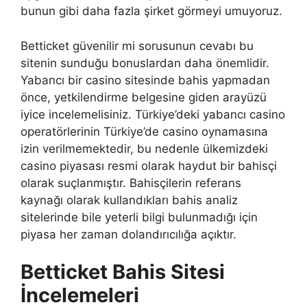
bunun gibi daha fazla şirket görmeyi umuyoruz.
Betticket güvenilir mi sorusunun cevabı bu
sitenin sunduğu bonuslardan daha önemlidir.
Yabancı bir casino sitesinde bahis yapmadan
önce, yetkilendirme belgesine giden arayüzü
iyice incelemelisiniz. Türkiye’deki yabancı casino
operatörlerinin Türkiye’de casino oynamasına
izin verilmemektedir, bu nedenle ülkemizdeki
casino piyasası resmi olarak haydut bir bahisçi
olarak suçlanmıştır. Bahisçilerin referans
kaynağı olarak kullandıkları bahis analiz
sitelerinde bile yeterli bilgi bulunmadığı için
piyasa her zaman dolandırıcılığa açıktır.
Betticket Bahis Sitesi
İncelemeleri