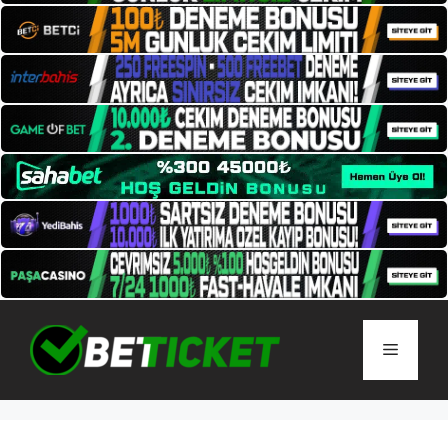
İçeriğe
atla
Menü