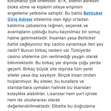
korumanız çok önemlidir. BTK, sitenin adresini
bloke etme ve kişilerin siteye erişimini
engelleme yetkisine sahiptir. Bu bahis
Betticket
Giriş Adresi
sitelerine olan ilgiyi ortadan
kaldırma çabalarına rağmen, seçenek ve
avantajların çokluğu bunu kaçınılmaz bir sonuç
haline getirmektedir. İnsanları yasa
Betticket
bahis sağlayıcınız
dışı casino oynamaya iten şey
nedir? Bunun birkaç nedeni var Türkiye’de
casino sitelerine izin verilmediği yaygın olarak
bilinmektedir. Bu birkaç yer dışında çoğu yerde
geçerli. Birkaç büyük site dışında tüm yerel
siteler yasa dışı sayılıyor. Birçok insan ondan
hoşlanmıyor. Bu siteler, bu kurallara ve
standartlara uymaları halinde bu lisansları
kolaylıkla alabilirler. Lisanslar hem yurt içinde
hem de uluslararası olarak
değerlendirilmektedir. Elbette bu doğrulama