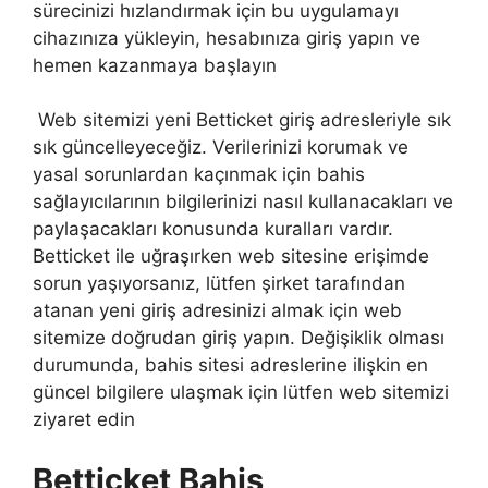
sürecinizi hızlandırmak için bu uygulamayı
cihazınıza yükleyin, hesabınıza giriş yapın ve
hemen kazanmaya başlayın
Web sitemizi yeni Betticket giriş adresleriyle sık
sık güncelleyeceğiz. Verilerinizi korumak ve
yasal sorunlardan kaçınmak için bahis
sağlayıcılarının bilgilerinizi nasıl kullanacakları ve
paylaşacakları konusunda kuralları vardır.
Betticket ile uğraşırken web sitesine erişimde
sorun yaşıyorsanız, lütfen şirket tarafından
atanan yeni giriş adresinizi almak için web
sitemize doğrudan giriş yapın. Değişiklik olması
durumunda, bahis sitesi adreslerine ilişkin en
güncel bilgilere ulaşmak için lütfen web sitemizi
ziyaret edin
Betticket Bahis