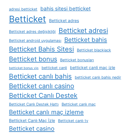
bahis sitesi betticket
adresi betticket
Betticket
Betticket adres
Betticket adresi
Betticket adres değişikliği
Betticket bahis
Betticket android uygulaması
Betticket Bahis Sitesi
Betticket blackjack
Betticket bonus
Betticket bonusları
betticket canli maç izle
betticket canli
betticket bonus vip
Betticket canlı bahis
betticket canlı bahis nedir
Betticket canlı casino
Betticket Canlı Destek
Betticket Canlı Destek Hattı
Betticket canlı maç
Betticket canlı maç izleme
Betticket Canlı Maç İzle
Betticket canlı tv
Betticket casino