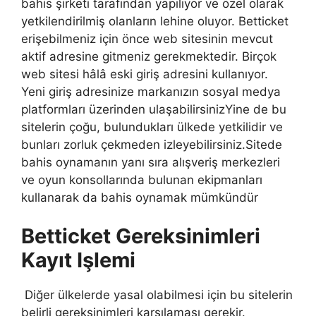
bahis şirketi tarafından yapılıyor ve özel olarak
yetkilendirilmiş olanların lehine oluyor. Betticket
erişebilmeniz için önce web sitesinin mevcut
aktif adresine gitmeniz gerekmektedir. Birçok
web sitesi hâlâ eski giriş adresini kullanıyor.
Yeni giriş adresinize markanızın sosyal medya
platformları üzerinden ulaşabilirsinizYine de bu
sitelerin çoğu, bulundukları ülkede yetkilidir ve
bunları zorluk çekmeden izleyebilirsiniz.Sitede
bahis oynamanın yanı sıra alışveriş merkezleri
ve oyun konsollarında bulunan ekipmanları
kullanarak da bahis oynamak mümkündür
Betticket Gereksinimleri
Kayıt Işlemi
Diğer ülkelerde yasal olabilmesi için bu sitelerin
belirli gereksinimleri karşılaması gerekir.