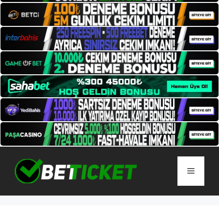
İçeriğe
atla
Menü