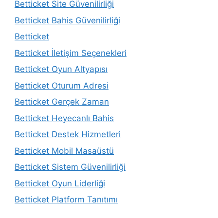
Betticket Site Güvenilirliği
Betticket Bahis Güvenilirliği
Betticket
Betticket İletişim Seçenekleri
Betticket Oyun Altyapısı
Betticket Oturum Adresi
Betticket Gerçek Zaman
Betticket Heyecanlı Bahis
Betticket Destek Hizmetleri
Betticket Mobil Masaüstü
Betticket Sistem Güvenilirliği
Betticket Oyun Liderliği
Betticket Platform Tanıtımı