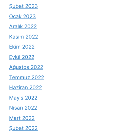
Şubat 2023
Ocak 2023
Aralık 2022
Kasım 2022
Ekim 2022
Eylül 2022
Ağustos 2022
Temmuz 2022
Haziran 2022
Mayıs 2022
Nisan 2022
Mart 2022
Şubat 2022