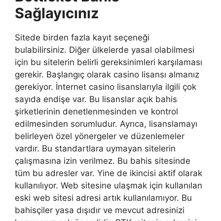
Sağlayıcınız
Sitede birden fazla kayıt seçeneği
bulabilirsiniz. Diğer ülkelerde yasal olabilmesi
için bu sitelerin belirli gereksinimleri karşılaması
gerekir. Başlangıç ​​olarak casino lisansı almanız
gerekiyor. İnternet casino lisanslarıyla ilgili çok
sayıda endişe var. Bu lisanslar açık bahis
şirketlerinin denetlenmesinden ve kontrol
edilmesinden sorumludur. Ayrıca, lisanslamayı
belirleyen özel yönergeler ve düzenlemeler
vardır. Bu standartlara uymayan sitelerin
çalışmasına izin verilmez. Bu bahis sitesinde
tüm bu adresler var. Yine de ikincisi aktif olarak
kullanılıyor. Web sitesine ulaşmak için kullanılan
eski web sitesi adresi artık kullanılamıyor. Bu
bahisçiler yasa dışıdır ve mevcut adresinizi