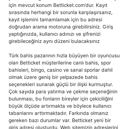
için mevcut konum Betticket.com’dur. Kayıt
sırasında herhangi bir sorunla karşılaşırsanız,
kayıt işlemini tamamlamak için bu adresi
doğrudan arama motoruna girebilirsiniz. Giriş
yaptığınızda, kullanıcı adınızı ve şifrenizi
girebileceğiniz aynı düzeni bulacaksınız
Türk bahis pazarının hızla büyüyen bir oyuncusu
olan Betticket müşterilerine canlı bahis, spor
bahisleri, bingo, casino ve sanal sporlar dahil
olmak üzere geniş bir yelpazede bahis
seçenekleri sunarak güçlü bir ilişki kurmuştur.
Çok sayıda para yatırma ve çekme seçeneğinin
bulunması, bu fonların bireyler için çekiciliğini
büyük ölçüde artırmakta ve böylece kullanıcı
tabanlarını arttırmaktadır. Farkında olmanız
gereken bazı durumlar var. Betticket yeni bir
giriş adresi oluşturdu. Web sitemizin adreslerini