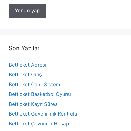
Son Yazılar
Betticket Adresi
Betticket Giriş
Betticket Canlı Sistem
Betticket Basketbol Oyunu
Betticket Kayıt Süresi
Betticket Güvenilirlik Kontrolü
Betticket Çevrimiçi Hesap