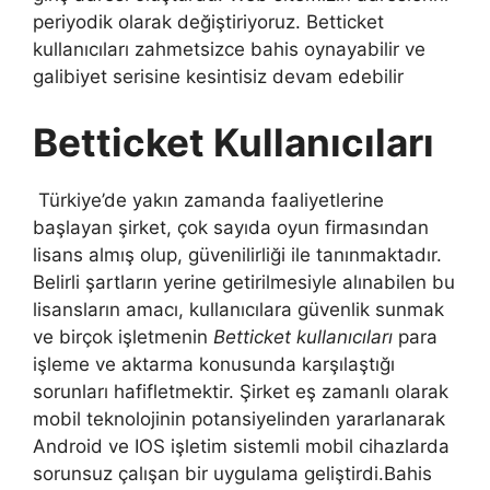
periyodik olarak değiştiriyoruz. Betticket
kullanıcıları zahmetsizce bahis oynayabilir ve
galibiyet serisine kesintisiz devam edebilir
Betticket Kullanıcıları
Türkiye’de yakın zamanda faaliyetlerine
başlayan şirket, çok sayıda oyun firmasından
lisans almış olup, güvenilirliği ile tanınmaktadır.
Belirli şartların yerine getirilmesiyle alınabilen bu
lisansların amacı, kullanıcılara güvenlik sunmak
ve birçok işletmenin
Betticket kullanıcıları
para
işleme ve aktarma konusunda karşılaştığı
sorunları hafifletmektir. Şirket eş zamanlı olarak
mobil teknolojinin potansiyelinden yararlanarak
Android ve IOS işletim sistemli mobil cihazlarda
sorunsuz çalışan bir uygulama geliştirdi.Bahis