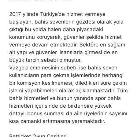
2017 yılında Türkiye’de hizmet vermeye
başlayan, bahis sevenlerin gözdesi olarak yola
çıktığı bu yolda halen daha piyasadaki
konumunu koruyarak, güvenler şekilde hizmet
vermeye devam etmektedir. Sektöre en sağlam
alt yapı ve güvenler lisanslarla girmesi de en
büyük tercih sebebi olmuştur.
Vazgeçilememesinin sebebi ise bahis seven
kullanıcıların para çekme işlemlerinde herhangi
bir komisyon kesilmemesi, diledikleri süre çekim
işlemi yapabilmeleri olarak açıklanmaktadır. Tüm
bahis hizmetleri ve bunun yanında spor bahis
hizmetleri içerisinde de birdenbire yüksek
detaylı bonus sunması da aile üyelerinin sayısını
kısa zamanki artırmasına yaramaktadır.
Betticket Oyun Çeşitleri