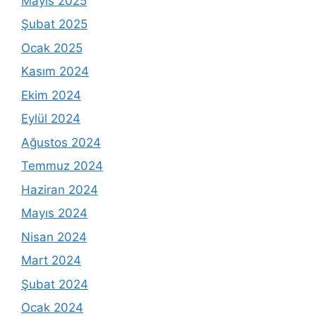
Mayıs 2025
Şubat 2025
Ocak 2025
Kasım 2024
Ekim 2024
Eylül 2024
Ağustos 2024
Temmuz 2024
Haziran 2024
Mayıs 2024
Nisan 2024
Mart 2024
Şubat 2024
Ocak 2024