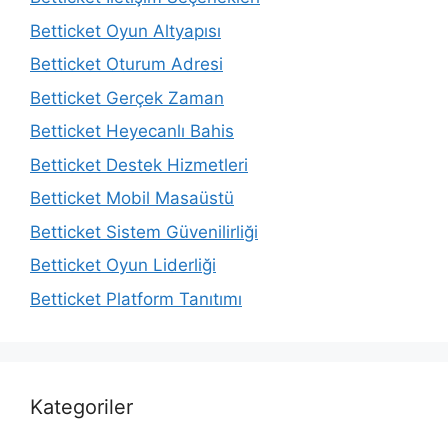
Betticket Oyun Altyapısı
Betticket Oturum Adresi
Betticket Gerçek Zaman
Betticket Heyecanlı Bahis
Betticket Destek Hizmetleri
Betticket Mobil Masaüstü
Betticket Sistem Güvenilirliği
Betticket Oyun Liderliği
Betticket Platform Tanıtımı
Kategoriler