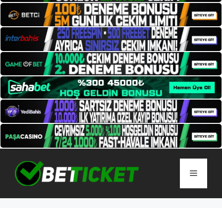
İçeriğe
atla
Menü