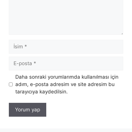
İsim
E-
posta
İnternet
Daha sonraki yorumlarımda kullanılması için
sitesi
adım, e-posta adresim ve site adresim bu
tarayıcıya kaydedilsin.