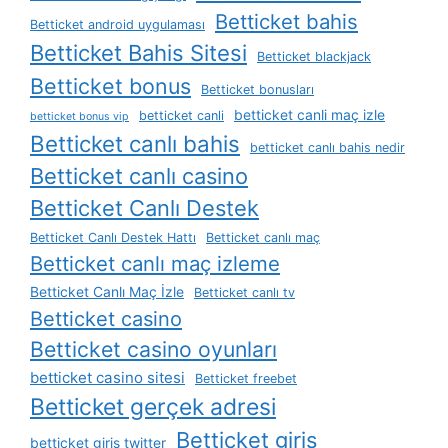
Betticket bahis
Betticket android uygulaması
Betticket Bahis Sitesi
Betticket blackjack
Betticket bonus
Betticket bonusları
betticket canli maç izle
betticket canli
betticket bonus vip
Betticket canlı bahis
betticket canlı bahis nedir
Betticket canlı casino
Betticket Canlı Destek
Betticket Canlı Destek Hattı
Betticket canlı maç
Betticket canlı maç izleme
Betticket Canlı Maç İzle
Betticket canlı tv
Betticket casino
Betticket casino oyunları
betticket casino sitesi
Betticket freebet
Betticket gerçek adresi
Betticket giriş
betticket giris twitter