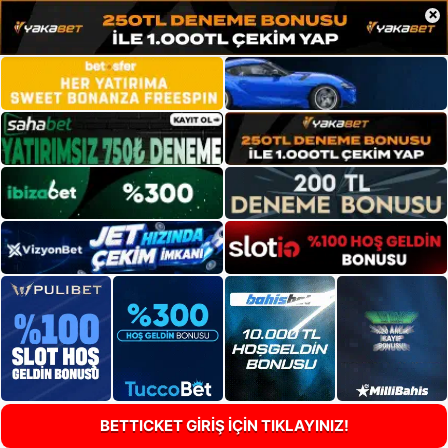
×
BETTICKET GİRİŞ İÇİN TIKLAYINIZ!