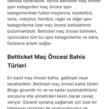
dalında oynanabilir. Ayrıca
Betticket maç öncesi
spor kategorileri
maç öncesi spor
kategorisindeki futbol maçlarına, basketbol, ​​
tenis, voleybol, hentbol, ​​ragbi ve diğer spor
kategorilerine özel maç öncesi bahislerimiz
bulunmaktadır. Betticket maç öncesi bahisleri,
oyunculara tüm bu spor kategorilerine ve daha
fazlasına erişim sağlar.
Betticket Maç Öncesi Bahis
Türleri
En basit maç öncesi bahis, galibiyet veya
beraberliktir.
Betticket maç öncesi bahis türleri
Bingo güvenilir mi ve ne kadar kazanabilirsiniz
sorusuna site yöneticileri kesin olarak cevap
veriyor. Güvenli oynanış sağlamak için özel bir
bilgisayar programı ile oluşturulmuştur ve