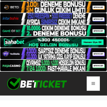
İçeriğe
atla
Menü