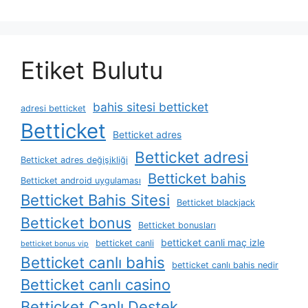
Etiket Bulutu
bahis sitesi betticket
adresi betticket
Betticket
Betticket adres
Betticket adresi
Betticket adres değişikliği
Betticket bahis
Betticket android uygulaması
Betticket Bahis Sitesi
Betticket blackjack
Betticket bonus
Betticket bonusları
betticket canli maç izle
betticket canli
betticket bonus vip
Betticket canlı bahis
betticket canlı bahis nedir
Betticket canlı casino
Betticket Canlı Destek