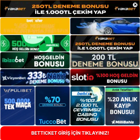
×
BETTICKET GİRİŞ İÇİN TIKLAYINIZ!