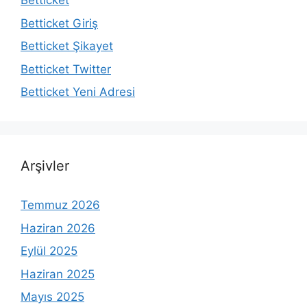
Betticket
Betticket Giriş
Betticket Şikayet
Betticket Twitter
Betticket Yeni Adresi
Arşivler
Temmuz 2026
Haziran 2026
Eylül 2025
Haziran 2025
Mayıs 2025