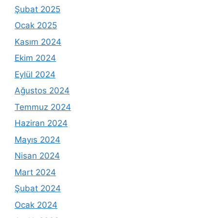
Şubat 2025
Ocak 2025
Kasım 2024
Ekim 2024
Eylül 2024
Ağustos 2024
Temmuz 2024
Haziran 2024
Mayıs 2024
Nisan 2024
Mart 2024
Şubat 2024
Ocak 2024