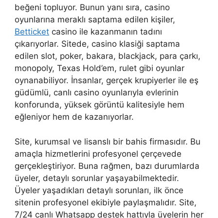
beğeni topluyor. Bunun yanı sıra, casino
oyunlarına meraklı saptama edilen kişiler,
Betticket
casino ile kazanmanın tadını
çıkarıyorlar. Sitede, casino klasiği saptama
edilen slot, poker, bakara, blackjack, para çarkı,
monopoly, Texas Hold’em, rulet gibi oyunlar
oynanabiliyor. İnsanlar, gerçek krupiyerler ile eş
güdümlü, canlı casino oyunlarıyla evlerinin
konforunda, yüksek görüntü kalitesiyle hem
eğleniyor hem de kazanıyorlar.
Site, kurumsal ve lisanslı bir bahis firmasıdır. Bu
amaçla hizmetlerini profesyonel çerçevede
gerçekleştiriyor. Buna rağmen, bazı durumlarda
üyeler, detaylı sorunlar yaşayabilmektedir.
Üyeler yaşadıkları detaylı sorunları, ilk önce
sitenin profesyonel ekibiyle paylaşmalıdır. Site,
7/24 canlı Whatsapp destek hattıyla üyelerin her