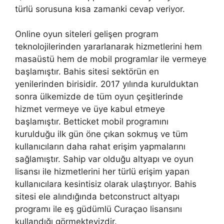
türlü sorusuna kısa zamanki cevap veriyor.
Online oyun siteleri gelişen program
teknolojilerinden yararlanarak hizmetlerini hem
masaüstü hem de mobil programlar ile vermeye
başlamıştır. Bahis sitesi sektörün en
yenilerinden birisidir. 2017 yılında kurulduktan
sonra ülkemizde de tüm oyun çeşitlerinde
hizmet vermeye ve üye kabul etmeye
başlamıştır. Betticket mobil programını
kurulduğu ilk gün öne çıkan sokmuş ve tüm
kullanıcıların daha rahat erişim yapmalarını
sağlamıştır. Sahip var olduğu altyapı ve oyun
lisansı ile hizmetlerini her türlü erişim yapan
kullanıcılara kesintisiz olarak ulaştırıyor. Bahis
sitesi ele alındığında betconstruct altyapı
programı ile eş güdümlü Curaçao lisansını
kullandığı görmekteyizdir.