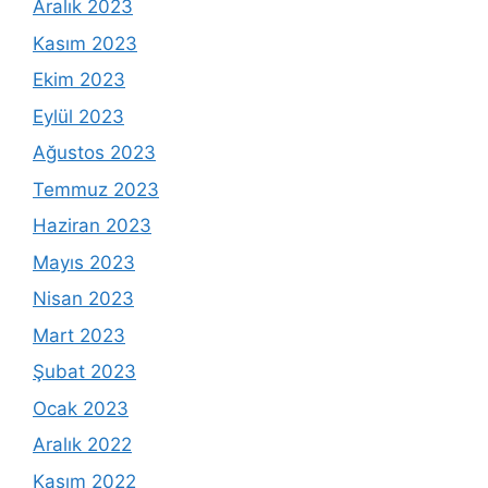
Aralık 2023
Kasım 2023
Ekim 2023
Eylül 2023
Ağustos 2023
Temmuz 2023
Haziran 2023
Mayıs 2023
Nisan 2023
Mart 2023
Şubat 2023
Ocak 2023
Aralık 2022
Kasım 2022