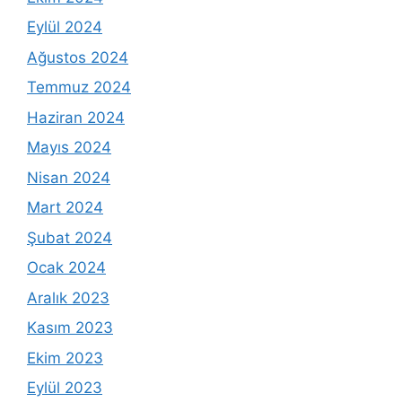
Eylül 2024
Ağustos 2024
Temmuz 2024
Haziran 2024
Mayıs 2024
Nisan 2024
Mart 2024
Şubat 2024
Ocak 2024
Aralık 2023
Kasım 2023
Ekim 2023
Eylül 2023