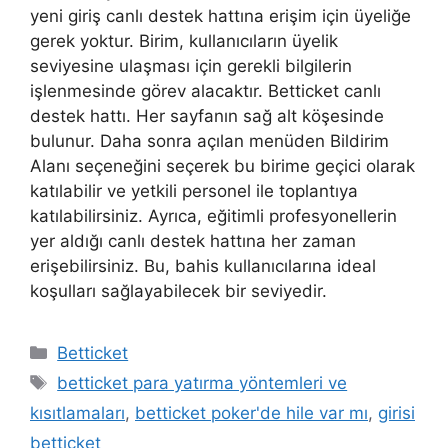
yeni giriş canlı destek hattına erişim için üyeliğe
gerek yoktur. Birim, kullanıcıların üyelik
seviyesine ulaşması için gerekli bilgilerin
işlenmesinde görev alacaktır. Betticket canlı
destek hattı. Her sayfanın sağ alt köşesinde
bulunur. Daha sonra açılan menüden Bildirim
Alanı seçeneğini seçerek bu birime geçici olarak
katılabilir ve yetkili personel ile toplantıya
katılabilirsiniz. Ayrıca, eğitimli profesyonellerin
yer aldığı canlı destek hattına her zaman
erişebilirsiniz. Bu, bahis kullanıcılarına ideal
koşulları sağlayabilecek bir seviyedir.
Kategoriler
Betticket
Etiketler
betticket para yatırma yöntemleri ve
kısıtlamaları
,
betticket poker'de hile var mı
,
girisi
betticket