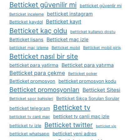
Betticket güvenilir mi
betticket güvenlir mi
betticket instagram
Betticket inceleme
Betticket kayıt
Betticket kaydol
Betticket kaç oldu
betticket kullanıcı dostu
Betticket lisans
Betticket maç izle
betticket maç izleme
Betticket mobil
Betticket mobil giriş
Betticket nasıl bir site
betticket para yatirma
Betticket para yatırma
Betticket para çekme
Betticket poker
Betticket promosyon
betticket promosyon kodu
Betticket promosyonları
Betticket Sitesi
Betticket Sıkça Sorulan Sorular
Betticket spor bahisleri
Betticket tv
betticket telegram
betticket tv canli maç izle
betticket tv canli maç
Betticket twitter
betticket tv izle
betticket vip
betticket yeni adres
betticket whatsapp