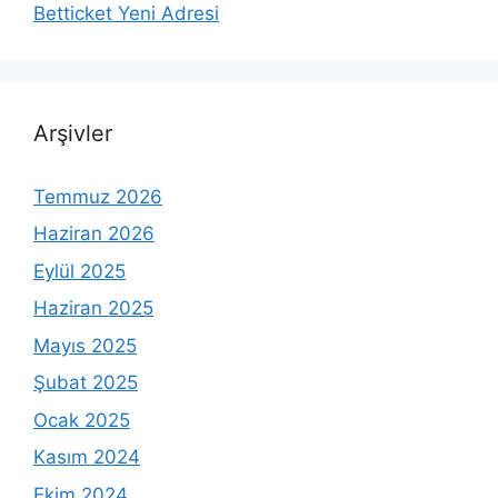
Betticket Yeni Adresi
Arşivler
Temmuz 2026
Haziran 2026
Eylül 2025
Haziran 2025
Mayıs 2025
Şubat 2025
Ocak 2025
Kasım 2024
Ekim 2024