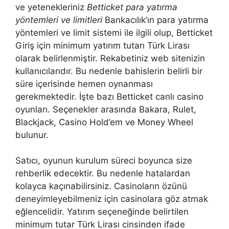
ve yetenekleriniz
Betticket para yatırma
yöntemleri ve limitleri
Bankacılık’ın para yatırma
yöntemleri ve limit sistemi ile ilgili olup, Betticket
Giriş için minimum yatırım tutarı Türk Lirası
olarak belirlenmiştir. Rekabetiniz web sitenizin
kullanıcılarıdır. Bu nedenle bahislerin belirli bir
süre içerisinde hemen oynanması
gerekmektedir. İşte bazı Betticket canlı casino
oyunları. Seçenekler arasında Bakara, Rulet,
Blackjack, Casino Hold’em ve Money Wheel
bulunur.
Satıcı, oyunun kurulum süreci boyunca size
rehberlik edecektir. Bu nedenle hatalardan
kolayca kaçınabilirsiniz. Casinoların özünü
deneyimleyebilmeniz için casinolara göz atmak
eğlencelidir. Yatırım seçeneğinde belirtilen
minimum tutar Türk Lirası cinsinden ifade