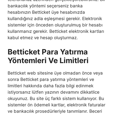
bankacılık yöntemi seçerseniz banka
hesabınızın Betticket üye hesabınızda
kullandığınız adla eşleşmesi gerekir. Elektronik
sistemler için önceden oluşturulmuş bir hesabı
kullanmanız gerekir. Betticket elektronik kartları
kabul etmez ve hesap oluşturmaz.
Betticket Para Yatırma
Yöntemleri Ve Limitleri
Betticket web sitesine üye olmadan önce veya
sonra Betticket para yatırma yöntemleri ve
limitleri hakkında daha fazla bilgi edinmek
istiyorsanız lütfen yazının devamını dikkatlice
okuyunuz. Bu site üç farklı sistem kullanıyor. Bu
sistemler ön ödemeli kartlar, elektronik faturalar
ve bankacılık prosedürleriyle tanımlanır. Beceri