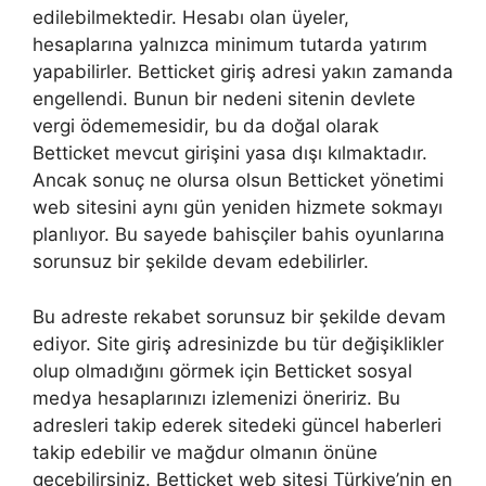
edilebilmektedir. Hesabı olan üyeler,
hesaplarına yalnızca minimum tutarda yatırım
yapabilirler. Betticket giriş adresi yakın zamanda
engellendi. Bunun bir nedeni sitenin devlete
vergi ödememesidir, bu da doğal olarak
Betticket mevcut girişini yasa dışı kılmaktadır.
Ancak sonuç ne olursa olsun Betticket yönetimi
web sitesini aynı gün yeniden hizmete sokmayı
planlıyor. Bu sayede bahisçiler bahis oyunlarına
sorunsuz bir şekilde devam edebilirler.
Bu adreste rekabet sorunsuz bir şekilde devam
ediyor. Site giriş adresinizde bu tür değişiklikler
olup olmadığını görmek için Betticket sosyal
medya hesaplarınızı izlemenizi öneririz. Bu
adresleri takip ederek sitedeki güncel haberleri
takip edebilir ve mağdur olmanın önüne
geçebilirsiniz. Betticket web sitesi Türkiye’nin en