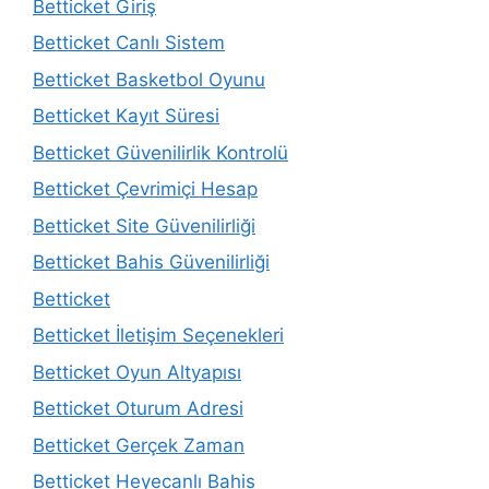
Betticket Giriş
Betticket Canlı Sistem
Betticket Basketbol Oyunu
Betticket Kayıt Süresi
Betticket Güvenilirlik Kontrolü
Betticket Çevrimiçi Hesap
Betticket Site Güvenilirliği
Betticket Bahis Güvenilirliği
Betticket
Betticket İletişim Seçenekleri
Betticket Oyun Altyapısı
Betticket Oturum Adresi
Betticket Gerçek Zaman
Betticket Heyecanlı Bahis