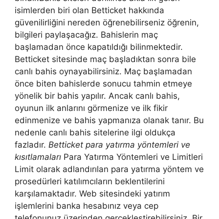
isimlerden biri olan Betticket hakkında
güvenilirliğini nereden öğrenebilirseniz öğrenin,
bilgileri paylaşacağız. Bahislerin maç
başlamadan önce kapatıldığı bilinmektedir.
Betticket sitesinde maç başladıktan sonra bile
canlı bahis oynayabilirsiniz. Maç başlamadan
önce biten bahislerde sonucu tahmin etmeye
yönelik bir bahis yapılır. Ancak canlı bahis,
oyunun ilk anlarını görmenize ve ilk fikir
edinmenize ve bahis yapmanıza olanak tanır. Bu
nedenle canlı bahis sitelerine ilgi oldukça
fazladır.
Betticket para yatırma yöntemleri ve
kısıtlamaları
Para Yatırma Yöntemleri ve Limitleri
Limit olarak adlandırılan para yatırma yöntem ve
prosedürleri katılımcıların beklentilerini
karşılamaktadır. Web sitesindeki yatırım
işlemlerini banka hesabınız veya cep
telefonunuz üzerinden gerçekleştirebilirsiniz. Bir