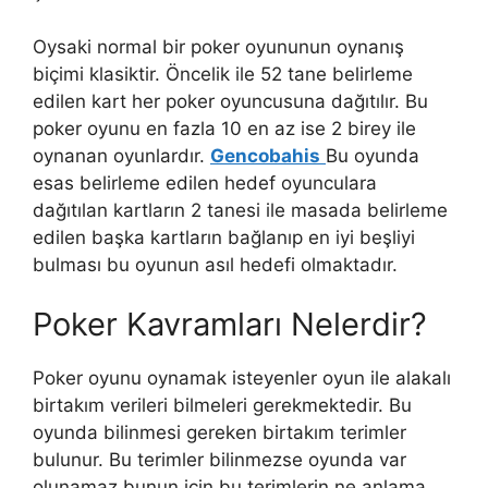
Oysaki normal bir poker oyununun oynanış
biçimi klasiktir. Öncelik ile 52 tane belirleme
edilen kart her poker oyuncusuna dağıtılır. Bu
poker oyunu en fazla 10 en az ise 2 birey ile
oynanan oyunlardır.
Gencobahis
Bu oyunda
esas belirleme edilen hedef oyunculara
dağıtılan kartların 2 tanesi ile masada belirleme
edilen başka kartların bağlanıp en iyi beşliyi
bulması bu oyunun asıl hedefi olmaktadır.
Poker Kavramları Nelerdir?
Poker oyunu oynamak isteyenler oyun ile alakalı
birtakım verileri bilmeleri gerekmektedir. Bu
oyunda bilinmesi gereken birtakım terimler
bulunur. Bu terimler bilinmezse oyunda var
olunamaz bunun için bu terimlerin ne anlama