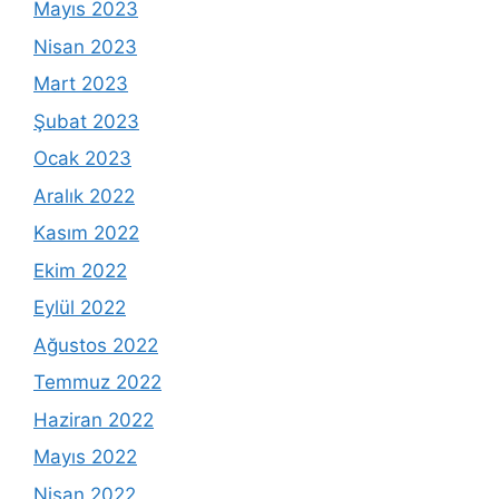
Mayıs 2023
Nisan 2023
Mart 2023
Şubat 2023
Ocak 2023
Aralık 2022
Kasım 2022
Ekim 2022
Eylül 2022
Ağustos 2022
Temmuz 2022
Haziran 2022
Mayıs 2022
Nisan 2022