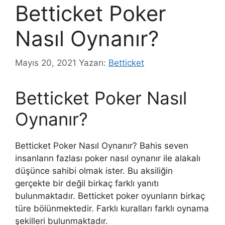
Betticket Poker
Nasıl Oynanır?
Mayıs 20, 2021
Yazarı:
Betticket
Betticket Poker Nasıl
Oynanır?
Betticket Poker Nasıl Oynanır? Bahis seven
insanların fazlası poker nasıl oynanır ile alakalı
düşünce sahibi olmak ister. Bu aksiliğin
gerçekte bir değil birkaç farklı yanıtı
bulunmaktadır. Betticket poker oyunların birkaç
türe bölünmektedir. Farklı kuralları farklı oynama
şekilleri bulunmaktadır.