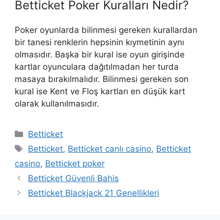
Betticket Poker Kuralları Nedir?
Poker oyunlarda bilinmesi gereken kurallardan
bir tanesi renklerin hepsinin kıymetinin aynı
olmasıdır. Başka bir kural ise oyun girişinde
kartlar oyunculara dağıtılmadan her turda
masaya bırakılmalıdır. Bilinmesi gereken son
kural ise Kent ve Floş kartları en düşük kart
olarak kullanılmasıdır.
Kategoriler
Betticket
Etiketler
Betticket
,
Betticket canlı casino
,
Betticket
casino
,
Betticket poker
Betticket Güvenli Bahis
Betticket Blackjack 21 Genellikleri