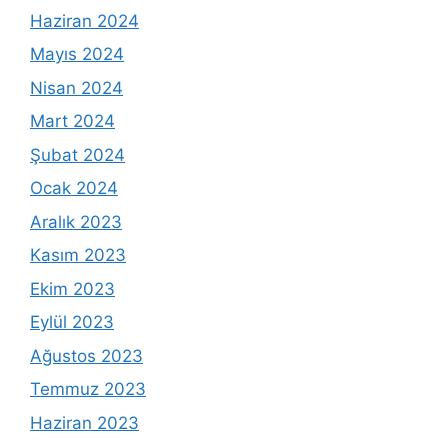
Haziran 2024
Mayıs 2024
Nisan 2024
Mart 2024
Şubat 2024
Ocak 2024
Aralık 2023
Kasım 2023
Ekim 2023
Eylül 2023
Ağustos 2023
Temmuz 2023
Haziran 2023