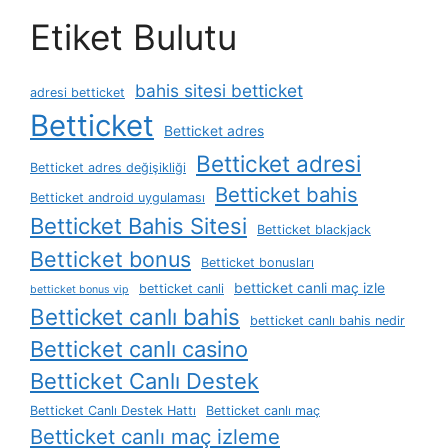
Etiket Bulutu
bahis sitesi betticket
adresi betticket
Betticket
Betticket adres
Betticket adresi
Betticket adres değişikliği
Betticket bahis
Betticket android uygulaması
Betticket Bahis Sitesi
Betticket blackjack
Betticket bonus
Betticket bonusları
betticket canli maç izle
betticket canli
betticket bonus vip
Betticket canlı bahis
betticket canlı bahis nedir
Betticket canlı casino
Betticket Canlı Destek
Betticket Canlı Destek Hattı
Betticket canlı maç
Betticket canlı maç izleme