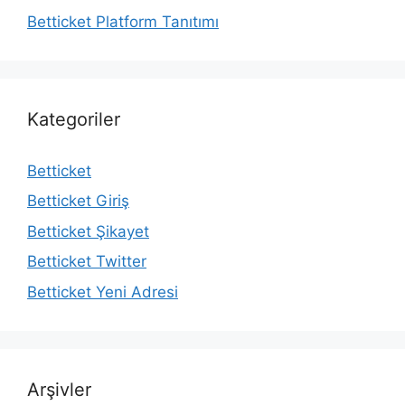
Betticket Platform Tanıtımı
Kategoriler
Betticket
Betticket Giriş
Betticket Şikayet
Betticket Twitter
Betticket Yeni Adresi
Arşivler