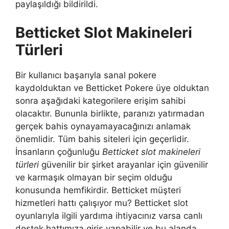
paylaşıldığı bildirildi.
Betticket Slot Makineleri
Türleri
Bir kullanıcı başarıyla sanal pokere
kaydolduktan ve Betticket Pokere üye olduktan
sonra aşağıdaki kategorilere erişim sahibi
olacaktır. Bununla birlikte, paranızı yatırmadan
gerçek bahis oynayamayacağınızı anlamak
önemlidir. Tüm bahis siteleri için geçerlidir.
İnsanların çoğunluğu
Betticket slot makineleri
türleri
güvenilir bir şirket arayanlar için güvenilir
ve karmaşık olmayan bir seçim olduğu
konusunda hemfikirdir. Betticket müşteri
hizmetleri hattı çalışıyor mu? Betticket slot
oyunlarıyla ilgili yardıma ihtiyacınız varsa canlı
destek hattımıza giriş yapabilir ve bu alanda