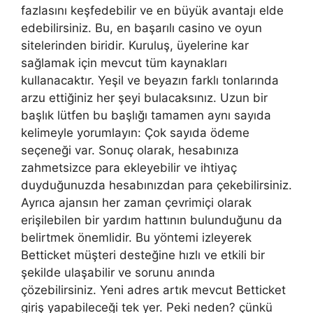
fazlasını keşfedebilir ve en büyük avantajı elde
edebilirsiniz. Bu, en başarılı casino ve oyun
sitelerinden biridir. Kuruluş, üyelerine kar
sağlamak için mevcut tüm kaynakları
kullanacaktır. Yeşil ve beyazın farklı tonlarında
arzu ettiğiniz her şeyi bulacaksınız. Uzun bir
başlık lütfen bu başlığı tamamen aynı sayıda
kelimeyle yorumlayın: Çok sayıda ödeme
seçeneği var. Sonuç olarak, hesabınıza
zahmetsizce para ekleyebilir ve ihtiyaç
duyduğunuzda hesabınızdan para çekebilirsiniz.
Ayrıca ajansın her zaman çevrimiçi olarak
erişilebilen bir yardım hattının bulunduğunu da
belirtmek önemlidir. Bu yöntemi izleyerek
Betticket müşteri desteğine hızlı ve etkili bir
şekilde ulaşabilir ve sorunu anında
çözebilirsiniz. Yeni adres artık mevcut Betticket
giriş yapabileceği tek yer. Peki neden? çünkü