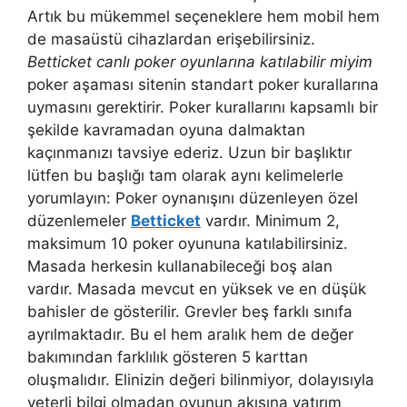
Artık bu mükemmel seçeneklere hem mobil hem
de masaüstü cihazlardan erişebilirsiniz.
Betticket canlı poker oyunlarına katılabilir miyim
poker aşaması sitenin standart poker kurallarına
uymasını gerektirir. Poker kurallarını kapsamlı bir
şekilde kavramadan oyuna dalmaktan
kaçınmanızı tavsiye ederiz. Uzun bir başlıktır
lütfen bu başlığı tam olarak aynı kelimelerle
yorumlayın: Poker oynanışını düzenleyen özel
düzenlemeler
Betticket
vardır. Minimum 2,
maksimum 10 poker oyununa katılabilirsiniz.
Masada herkesin kullanabileceği boş alan
vardır. Masada mevcut en yüksek ve en düşük
bahisler de gösterilir. Grevler beş farklı sınıfa
ayrılmaktadır. Bu el hem aralık hem de değer
bakımından farklılık gösteren 5 karttan
oluşmalıdır. Elinizin değeri bilinmiyor, dolayısıyla
yeterli bilgi olmadan oyunun akışına yatırım