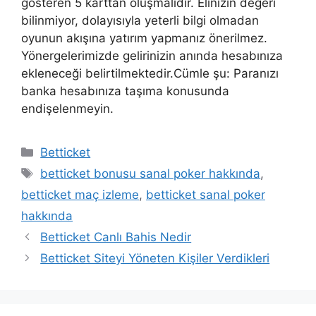
gösteren 5 karttan oluşmalıdır. Elinizin değeri
bilinmiyor, dolayısıyla yeterli bilgi olmadan
oyunun akışına yatırım yapmanız önerilmez.
Yönergelerimizde gelirinizin anında hesabınıza
ekleneceği belirtilmektedir.Cümle şu: Paranızı
banka hesabınıza taşıma konusunda
endişelenmeyin.
Kategoriler
Betticket
Etiketler
betticket bonusu sanal poker hakkında
,
betticket maç izleme
,
betticket sanal poker
hakkında
Betticket Canlı Bahis Nedir
Betticket Siteyi Yöneten Kişiler Verdikleri