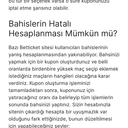
bu tür bir seçenek varsa o süre kuponunuzu
iptal etme şansınız olabilir.
Bahislerin Hatalı
Hesaplanması Mümkün mü?
Bazı Betticket sitesi kullanıcıları bahislerinin
yanlış hesaplanmasından yakınabiliyor. Bahsinizi
yapmak için bir kupon oluşturdunuz ve belli
oranlarda birdenbire yüksek maç seçip eklemek
istediğiniz maçların hangileri olacağına karar
verdiniz. Kupon oluşturma işleminizi
tamamladıktan sonra, kuponunuz için
yatıracağınız oranı da belirleyip tüm işlemlerin
sonunda bahsinizi yaptınız. Sizin hesabınızla
sitenin çıkardığı hesapta bir uyuşmazlık var
olduğunu fark ettiğinizde, bunun düzeltilmesi
için yapabileceğiniz şeyler;