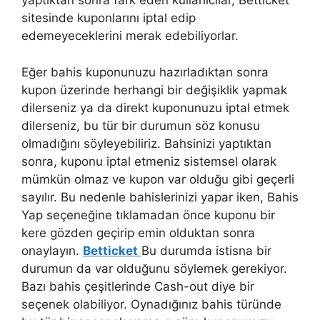
yaptıktan sonra fark eden kullanıcılar, Betticket
sitesinde kuponlarını iptal edip
edemeyeceklerini merak edebiliyorlar.
Eğer bahis kuponunuzu hazırladıktan sonra
kupon üzerinde herhangi bir değişiklik yapmak
dilerseniz ya da direkt kuponunuzu iptal etmek
dilerseniz, bu tür bir durumun söz konusu
olmadığını söyleyebiliriz. Bahsinizi yaptıktan
sonra, kuponu iptal etmeniz sistemsel olarak
mümkün olmaz ve kupon var olduğu gibi geçerli
sayılır. Bu nedenle bahislerinizi yapar iken, Bahis
Yap seçeneğine tıklamadan önce kuponu bir
kere gözden geçirip emin olduktan sonra
onaylayın.
Betticket
Bu durumda istisna bir
durumun da var olduğunu söylemek gerekiyor.
Bazı bahis çeşitlerinde Cash-out diye bir
seçenek olabiliyor. Oynadığınız bahis türünde