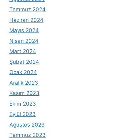
Temmuz 2024
Haziran 2024
Mayıs 2024
Nisan 2024
Mart 2024
Şubat 2024
Ocak 2024
Aralık 2023
Kasım 2023
Ekim 2023
Eylül 2023
Ağustos 2023
Temmuz 2023