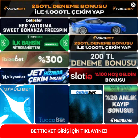
×
BETTICKET GİRİŞ İÇİN TIKLAYINIZ!