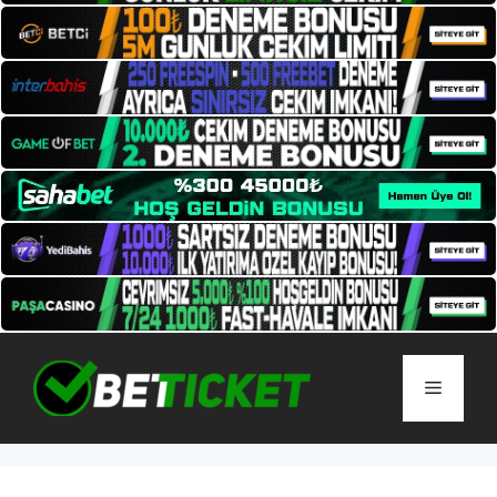
İçeriğe
atla
Menü