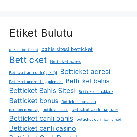
Etiket Bulutu
bahis sitesi betticket
adresi betticket
Betticket
Betticket adres
Betticket adresi
Betticket adres değişikliği
Betticket bahis
Betticket android uygulaması
Betticket Bahis Sitesi
Betticket blackjack
Betticket bonus
Betticket bonusları
betticket canli maç izle
betticket canli
betticket bonus vip
Betticket canlı bahis
betticket canlı bahis nedir
Betticket canlı casino